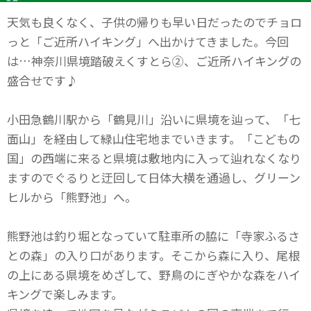
天気も良くなく、子供の帰りも早い日だったのでチョロ
っと「ご近所ハイキング」へ出かけてきました。今回
は…神奈川県境踏破えくすとら②、ご近所ハイキングの
盛合せです♪
小田急鶴川駅から「鶴見川」沿いに県境を辿って、「七
面山」を経由して緑山住宅地までいきます。「こどもの
国」の西端に来ると県境は敷地内に入って辿れなくなり
ますのでぐるりと迂回して日体大横を通過し、グリーン
ヒルから「熊野池」へ。
熊野池は釣り堀となっていて駐車所の脇に「寺家ふるさ
との森」の入り口があります。そこから森に入り、尾根
の上にある県境をめざして、野鳥のにぎやかな森をハイ
キングで楽しみます。