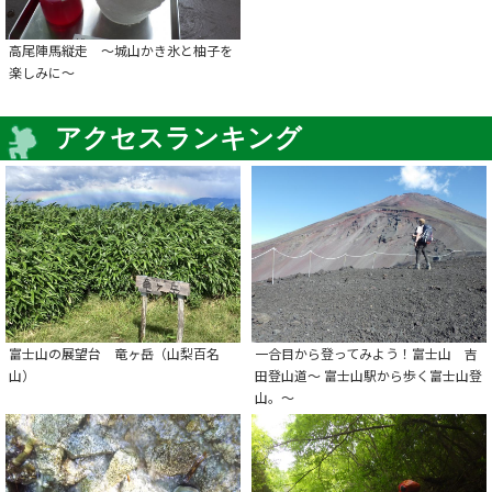
高尾陣馬縦走 ～城山かき氷と柚子を
楽しみに～
アクセスランキング
富士山の展望台 竜ヶ岳（山梨百名
一合目から登ってみよう！富士山 吉
山）
田登山道～ 富士山駅から歩く富士山登
山。～