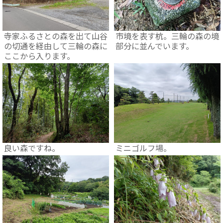
寺家ふるさとの森を出て山谷
市境を表す杭。三輪の森の境
の切通を経由して三輪の森に
部分に並んでいます。
ここから入ります。
良い森ですね。
ミニゴルフ場。