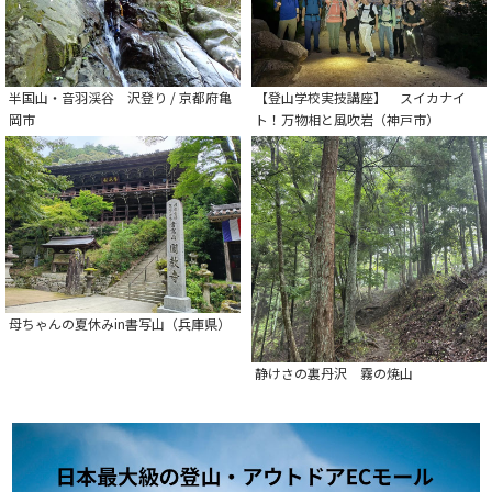
半国山・音羽渓谷 沢登り / 京都府亀
【登山学校実技講座】 スイカナイ
岡市
ト！万物相と風吹岩（神戸市）
母ちゃんの夏休みin書写山（兵庫県）
静けさの裏丹沢 霧の焼山