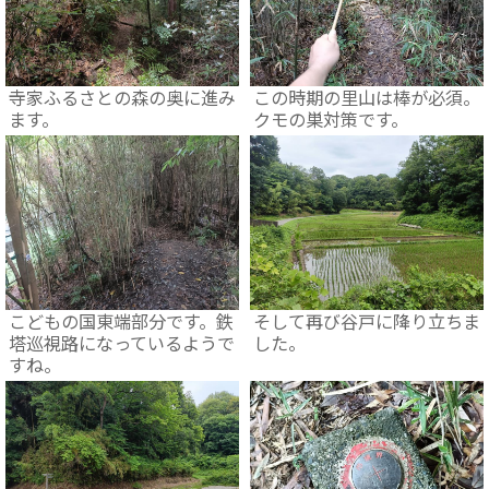
寺家ふるさとの森の奥に進み
この時期の里山は棒が必須。
ます。
クモの巣対策です。
こどもの国東端部分です。鉄
そして再び谷戸に降り立ちま
塔巡視路になっているようで
した。
すね。