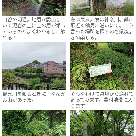
山谷の切通。地層が露出して
左は東京。右は神奈川。鶴川
いて泥岩の上に土の層が乗っ
駅近く鶴見川沿いにて。こう
ているのがよくわかるし、触
言った場所を探すのも県境歩
れる！
きの楽しみ。
鶴見川を渡るときに なんか
そんなわけで県境から逸れて
お山があった。
寄ってみます。農村地帯に入
ります。