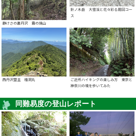
針ノ木岳 大雪渓と花々彩る周回コー
ス
静けさの裏丹沢 霧の焼山
西丹沢盟主 檜洞丸
ご近所ハイキングの楽しみ方 東京と
神奈川の境を歩いてみた
同難易度の登山レポート