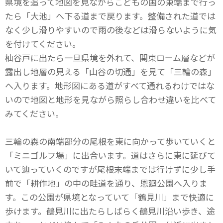
県境を追って地図を見ながらこどもの国の東端まで行っ
たら「大池」へ下る道まで戻ります。整備された道では
なく少し滑りやすいので雨の後などは滑らないように気
を付けてください。
杣谷戸に出たら一旦県境を外れて、関東ローム層などが
露出し地層の見える「山谷の切通」を見て「三輪の森」
へ入ります。地形図にある道がすべて通れるわけではな
いので地図と地形を見ながら照らし合わせ違いを比べて
みてください。
三輪の森の南端部分の尾根を東に向かって歩いていくと
「ミニゴルフ場」に出合います。道はさらに東に延びて
いて辿っていくのですが尾根末端までは行けずに少し手
前で「耕作地」の中の畦道を通り、恩廻公園へ入りま
す。この公園が県境となっていて「鶴見川」まで快適に
歩けます。鶴見川に出たらしばらく鶴見川沿い歩き、途