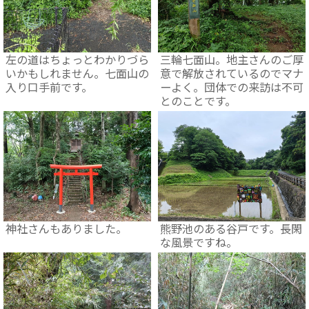
左の道はちょっとわかりづら
三輪七面山。地主さんのご厚
いかもしれません。七面山の
意で解放されているのでマナ
入り口手前です。
ーよく。団体での来訪は不可
とのことです。
神社さんもありました。
熊野池のある谷戸です。長閑
な風景ですね。