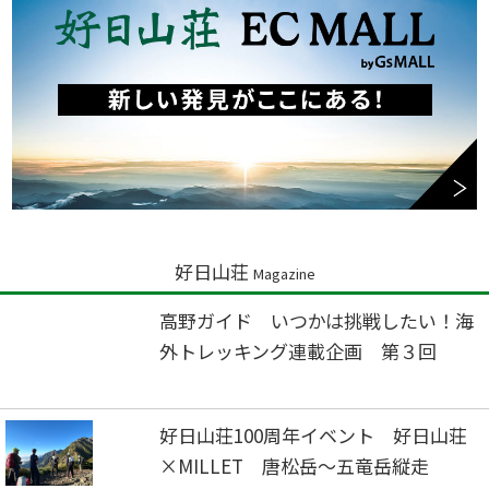
好日山荘
Magazine
高野ガイド いつかは挑戦したい！海
外トレッキング連載企画 第３回
好日山荘100周年イベント 好日山荘
×MILLET 唐松岳～五竜岳縦走