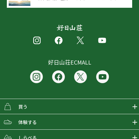
好日山荘ECMALL
買う
ECMALLの商品をさがす
体験する
取り扱いブランド一覧
おとな女子登山部
しらべる