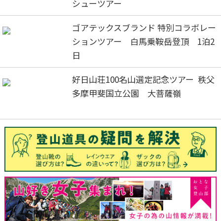
シューツアー
ゴアテックスブランド 特別コラボレー
ションツアー 白馬乗鞍岳登頂 1泊2
日
好日山荘100名山選定記念ツアー 秩父
多摩甲斐国立公園 大菩薩嶺