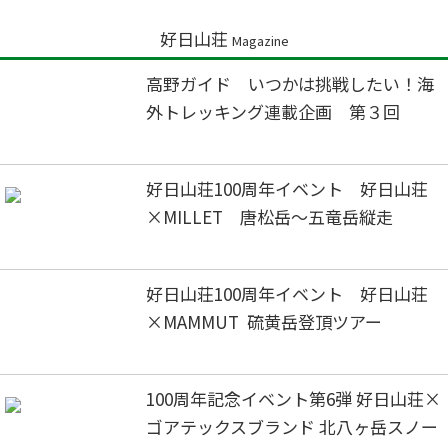
好日山荘
Magazine
高野ガイド いつかは挑戦したい！海
外トレッキング連載企画 第３回
好日山荘100周年イベント 好日山荘
×MILLET 唐松岳～五竜岳縦走
好日山荘100周年イベント 好日山荘
×MAMMUT 硫黄岳登頂ツアー
100周年記念イベント第6弾 好日山荘×
ゴアテックスブランド 北八ヶ岳スノー