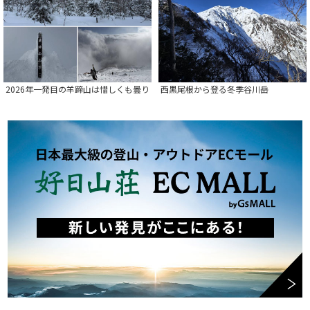
2026年一発目の羊蹄山は惜しくも曇り
西黒尾根から登る冬季谷川岳