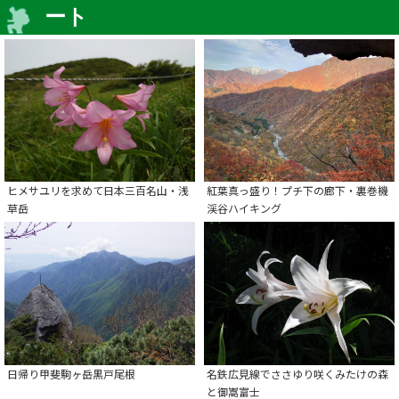
ート
ヒメサユリを求めて日本三百名山・浅
紅葉真っ盛り！プチ下の廊下・裏巻機
草岳
渓谷ハイキング
日帰り甲斐駒ヶ岳黒戸尾根
名鉄広見線でささゆり咲くみたけの森
と御嵩富士