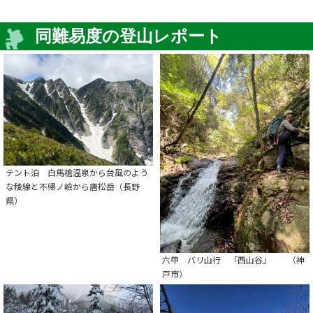
同難易度の登山レポート
テント泊 白馬槍温泉から台風のよう
な稜線と不帰ノ嶮から唐松岳（長野
県）
六甲 バリ山行 「西山谷」 （神
戸市）