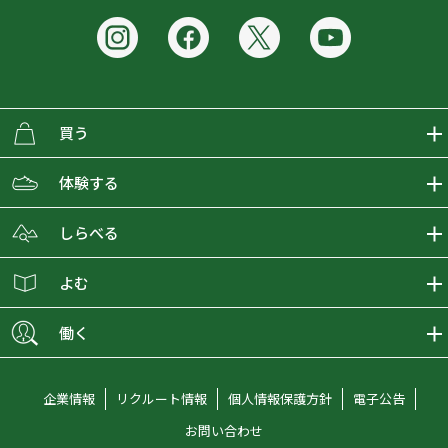
買う
ECMALLの商品をさがす
体験する
取り扱いブランド一覧
おとな女子登山部
しらべる
店舗の商品をさがす
登山学校
登山レポート
よむ
ショップブログ
YamaPos
スタートNAVI
ECMedia
働く
会員募集
グラビティリサーチ
山の辞典
ECMALLチャンネル
新卒採用情報
企業情報
リクルート情報
個人情報保護方針
電子公告
オンラインコンシェルジュ
好日山荘マガジン
中途採用情報
お問い合わせ