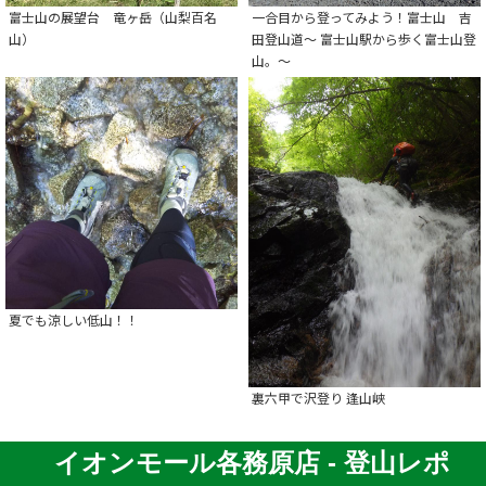
富士山の展望台 竜ヶ岳（山梨百名
一合目から登ってみよう！富士山 吉
山）
田登山道～ 富士山駅から歩く富士山登
山。～
夏でも涼しい低山！！
裏六甲で沢登り 逢山峡
イオンモール各務原店 - 登山レポ