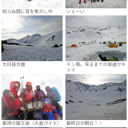
知らぬ間に耳を焦がし中
いぇーい
大日岳方面
テン場。来るまでの坂道がキ
ツイ
豪雨の龍王岳（大倉ガイド）
最終日の朝日！！