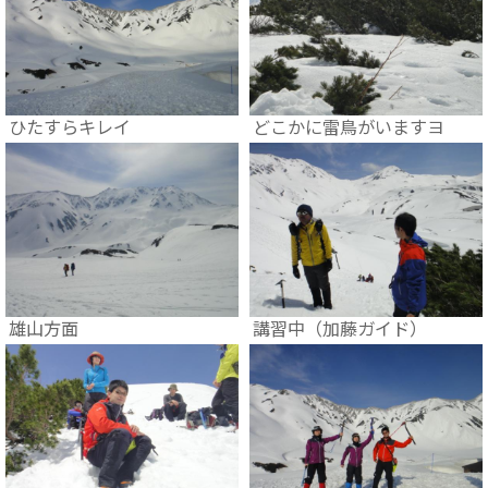
ひたすらキレイ
どこかに雷鳥がいますヨ
雄山方面
講習中（加藤ガイド）