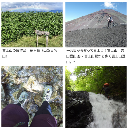
富士山の展望台 竜ヶ岳（山梨百名
一合目から登ってみよう！富士山 吉
山）
田登山道～ 富士山駅から歩く富士山登
山。～