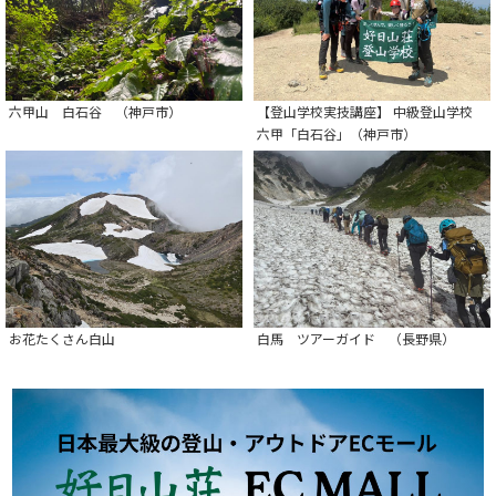
六甲山 白石谷 （神戸市）
【登山学校実技講座】 中級登山学校
六甲「白石谷」（神戸市）
お花たくさん白山
白馬 ツアーガイド （長野県）