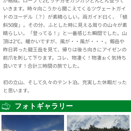
が結成。ロープで2ピッチ分をガシガシどんどん登って
いきます。時々向こうから聞こえてくるツヴェートガイ
ドのヨーデル（？）が素晴らしい。両ガイド曰く、「傾
斜50度」。その分、ふとした時に見える周りの山々が素
晴らしい。「登ってる！」と一番感じた瞬間でした。山
頂は2℃。暖かいですが、風が・・風が・・・。剱岳や
昨日昇った龍王岳を見て、帰りは後ろ向きにアイゼンの
前爪を刺して下ります。コレ、物凄く！物凄ぉく気持ち
良いです！合計三時間の旅でした。
初の立山、そして久々のテント泊。充実した休暇だった
と思います。
フォトギャラリー