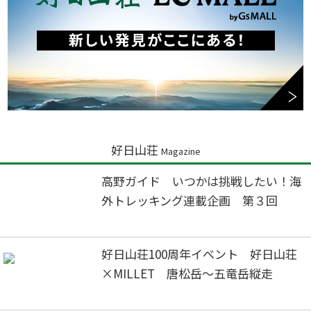
好日山荘
Magazine
高野ガイド いつかは挑戦したい！海
外トレッキング連載企画 第３回
好日山荘100周年イベント 好日山荘
×MILLET 唐松岳～五竜岳縦走