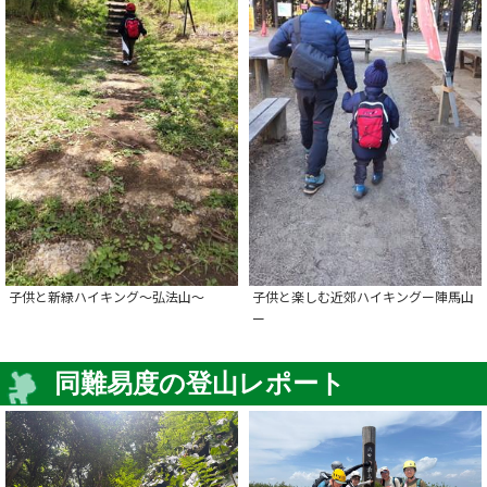
子供と新緑ハイキング～弘法山～
子供と楽しむ近郊ハイキングー陣馬山
ー
同難易度の登山レポート