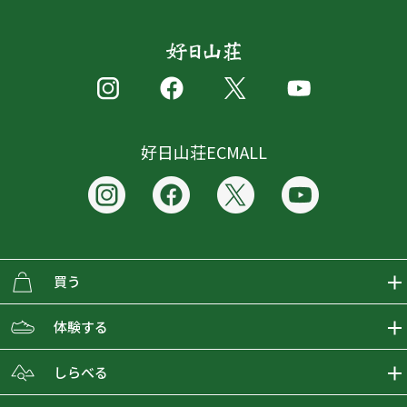
好日山荘ECMALL
買う
ECMALLの商品をさがす
体験する
取り扱いブランド一覧
おとな女子登山部
しらべる
店舗の商品をさがす