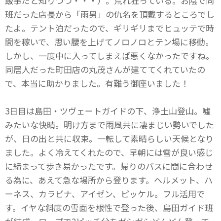
飯事だと知りつつ・・・）。荒れ狂っている。お陰で同
班だった店長から「雨男」の仇名を頂戴するところでし
たよ。テント泊だったので、ギリギリまでヒュッテで時
間を稼いで、思い腰を上げてノロノロとテン場に移動。
しかし、一度中に入ってしまえば悪くなかったですね。
同居人だった町田店の丸茂さんが建ててくれていたの
で、本当に助かりました。有難う御座いました！
3日目は島田・ツヴェートガイドの下、浄土山登山。嘘
みたいな快晴。明け方まで雨風共に凄まじい勢いでした
が、日の出と共に収束。一転して素晴らしい天候となり
ました。よく冷えてくれたので、早朝には雪が良い感じ
に締まって歩き易かったです。帰りのバスに間に合わせ
る為に、あえて急な場所から登ります。ヘルメット、ハ
ーネス、カラビナ、アイゼン、ピッケル。フル活用で
す。イヤな斜度の雪面を根性で登った後、島田ガイド班