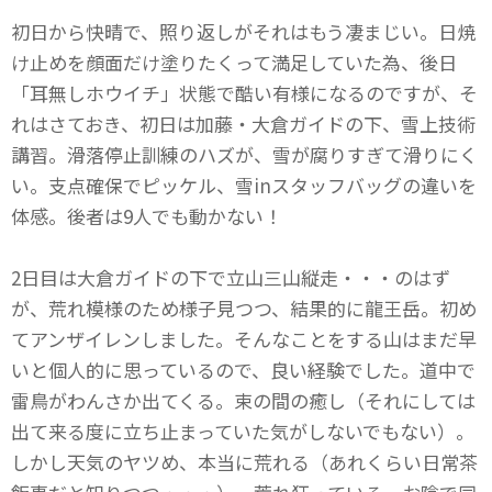
初日から快晴で、照り返しがそれはもう凄まじい。日焼
け止めを顔面だけ塗りたくって満足していた為、後日
「耳無しホウイチ」状態で酷い有様になるのですが、そ
れはさておき、初日は加藤・大倉ガイドの下、雪上技術
講習。滑落停止訓練のハズが、雪が腐りすぎて滑りにく
い。支点確保でピッケル、雪inスタッフバッグの違いを
体感。後者は9人でも動かない！
2日目は大倉ガイドの下で立山三山縦走・・・のはず
が、荒れ模様のため様子見つつ、結果的に龍王岳。初め
てアンザイレンしました。そんなことをする山はまだ早
いと個人的に思っているので、良い経験でした。道中で
雷鳥がわんさか出てくる。束の間の癒し（それにしては
出て来る度に立ち止まっていた気がしないでもない）。
しかし天気のヤツめ、本当に荒れる（あれくらい日常茶