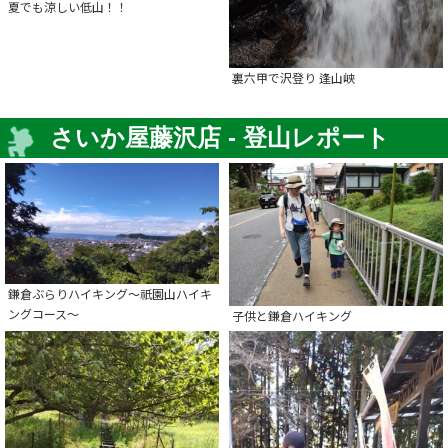
夏でも涼しい低山！！
裏六甲で沢登り 逢山峡
さいか屋藤沢店 - 登山レポート
鎌倉ぶらりハイキング～祇園山ハイキ
ングコース～
子供と鎌倉ハイキング