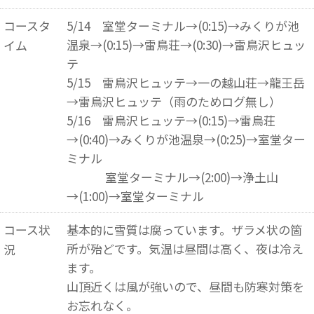
コースタ
5/14 室堂ターミナル→(0:15)→みくりが池
温泉→(0:15)→雷鳥荘→(0:30)→雷鳥沢ヒュッ
イム
テ
5/15 雷鳥沢ヒュッテ→一の越山荘→龍王岳
→雷鳥沢ヒュッテ（雨のためログ無し）
5/16 雷鳥沢ヒュッテ→(0:15)→雷鳥荘
→(0:40)→みくりが池温泉→(0:25)→室堂ター
ミナル
室堂ターミナル→(2:00)→浄土山
→(1:00)→室堂ターミナル
コース状
基本的に雪質は腐っています。ザラメ状の箇
所が殆どです。気温は昼間は高く、夜は冷え
況
ます。
山頂近くは風が強いので、昼間も防寒対策を
お忘れなく。