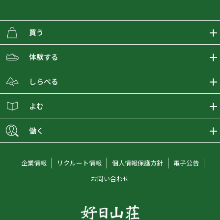
買う
ECMALLの商品をさがす
体験する
取り扱いブランド一覧
おとな女子登山部
しらべる
店舗の商品をさがす
登山学校
登山レポート
よむ
ショップブログ
YamaPos
スタートNAVI
ECMedia
働く
会員募集
グラビティリサーチ
山の辞典
ECMALLチャンネル
新卒採用情報
企業情報
リクルート情報
個人情報保護方針
電子公告
オンラインコンシェルジュ
好日山荘マガジン
中途採用情報
お問い合わせ
好日山荘チャンネル
キャリア採用情報
アルバイト採用情報