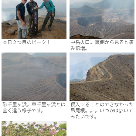
本日２つ目のピーク！
中岳火口。裏側から見ると凄
み倍増。
砂千里ヶ浜。草千里ヶ浜とは
侵入することのできなかった
全く違う様子です。
吊尾根。。。いつかは歩いて
みたいです。