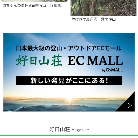
母ちゃんの夏休みin書写山（兵庫県）
静けさの裏丹沢 霧の焼山
好日山荘
Magazine