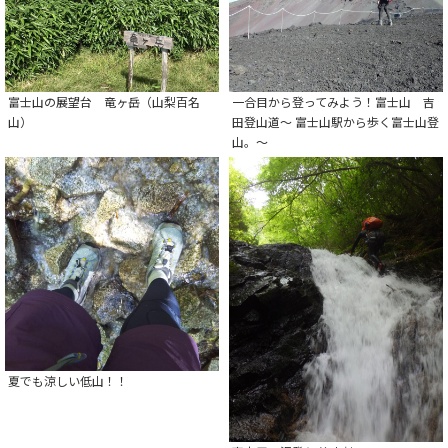
富士山の展望台 竜ヶ岳（山梨百名
一合目から登ってみよう！富士山 吉
山）
田登山道～ 富士山駅から歩く富士山登
山。～
夏でも涼しい低山！！