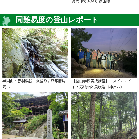
裏六甲で沢登り 逢山峡
同難易度の登山レポート
半国山・音羽渓谷 沢登り / 京都府亀
【登山学校実技講座】 スイカナイ
岡市
ト！万物相と風吹岩（神戸市）