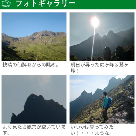
フォトギャラリー
快晴の仙酔峡からの眺め。
朝日が昇った虎ヶ峰＆鷲ヶ
峰！
よく見たら風穴が空いていま
いつかは登ってみた
す。
い！・・・ような。