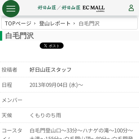
TOPページ
登山レポート
白毛門沢
白毛門沢
投稿者
好日山荘スタッフ
日程
2013年09月04日 (水)～
メンバー
天候
くもりのち雨
コースタ
白毛門登山口〜33分〜ハナゲの滝〜100分〜
大滝〜155分〜白毛門山頂〜80分〜白毛門登
イム