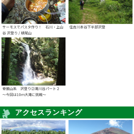
サーモスでパスタ作り！ 石川・上山
住吉川本谷下半部沢登
谷 沢登り / 槙尾山
脊振山系 沢登り②滝川谷パート２
～今回は10ｍ大滝に挑戦～
アクセスランキング