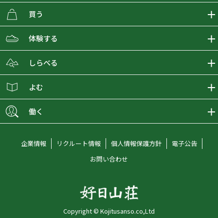
買う
ECMALLの商品をさがす
体験する
取り扱いブランド一覧
おとな女子登山部
しらべる
店舗の商品をさがす
登山学校
登山レポート
よむ
ショップブログ
YamaPos
スタートNAVI
ECMedia
働く
会員募集
グラビティリサーチ
山の辞典
ECMALLチャンネル
新卒採用情報
企業情報
リクルート情報
個人情報保護方針
電子公告
オンラインコンシェルジュ
好日山荘マガジン
中途採用情報
お問い合わせ
好日山荘チャンネル
キャリア採用情報
アルバイト採用情報
Copyright © Kojitusanso.co,Ltd