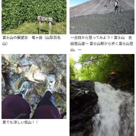
富士山の展望台 竜ヶ岳（山梨百名
一合目から登ってみよう！富士山 吉
山）
田登山道～ 富士山駅から歩く富士山登
山。～
夏でも涼しい低山！！