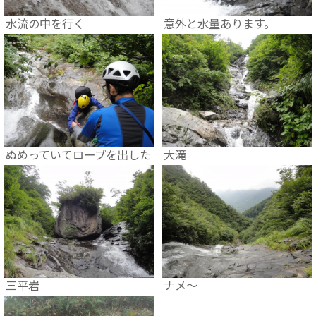
水流の中を行く
意外と水量あります。
ぬめっていてロープを出した
大滝
三平岩
ナメ〜