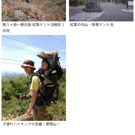
南八ヶ岳～根石岳 紅葉テント泊縦走 1
紅葉の白山・南竜テント泊
日目
子連れハイキングの定番！摩耶山！