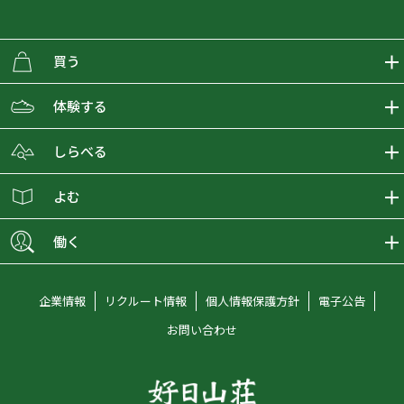
買う
ECMALLの商品をさがす
体験する
取り扱いブランド一覧
おとな女子登山部
しらべる
店舗の商品をさがす
登山学校
登山レポート
よむ
ショップブログ
YamaPos
スタートNAVI
ECMedia
働く
会員募集
グラビティリサーチ
山の辞典
ECMALLチャンネル
新卒採用情報
企業情報
リクルート情報
個人情報保護方針
電子公告
オンラインコンシェルジュ
好日山荘マガジン
中途採用情報
お問い合わせ
好日山荘チャンネル
キャリア採用情報
アルバイト採用情報