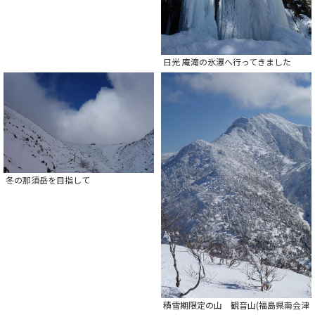
日光 庵滝の氷瀑へ行ってきました
冬の那須岳を目指して
積雪期限定の山 観音山(福島県南会津