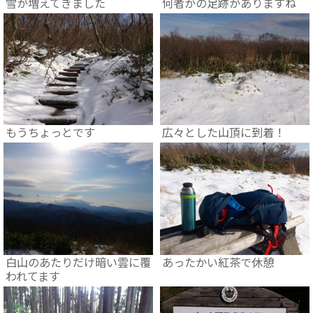
雪が増えてきました
何者かの足跡がありますね
もうちょっとです
広々とした山頂に到着！
白山のあたりだけ暗い雲に覆
あったかい紅茶で休憩
われてます