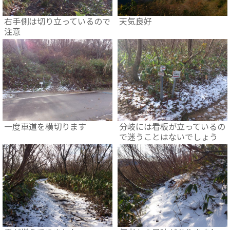
右手側は切り立っているので
天気良好
注意
一度車道を横切ります
分岐には看板が立っているの
で迷うことはないでしょう