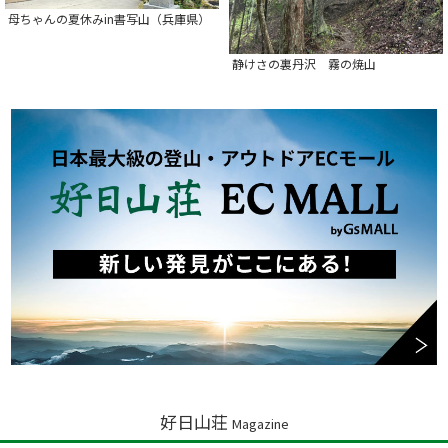
母ちゃんの夏休みin書写山（兵庫県）
静けさの裏丹沢 霧の焼山
好日山荘
Magazine