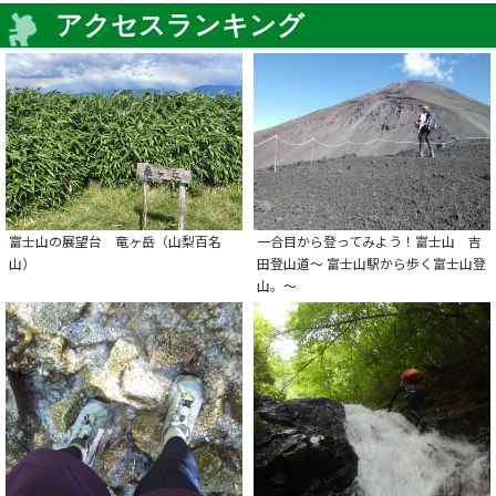
アクセスランキング
富士山の展望台 竜ヶ岳（山梨百名
一合目から登ってみよう！富士山 吉
山）
田登山道～ 富士山駅から歩く富士山登
山。～