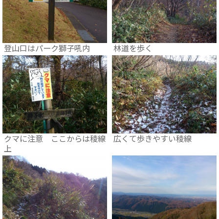
登山口はパーク獅子吼内
林道を歩く
クマに注意 ここからは稜線
広くて歩きやすい稜線
上