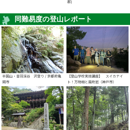
郡)
同難易度の登山レポート
半国山・音羽渓谷 沢登り / 京都府亀
【登山学校実技講座】 スイカナイ
岡市
ト！万物相と風吹岩（神戸市）