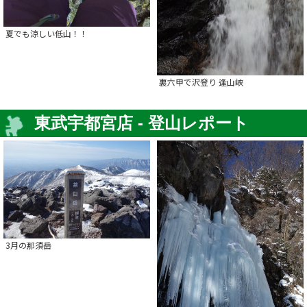
夏でも涼しい低山！！
裏六甲で沢登り 逢山峡
東武宇都宮店 - 登山レポート
3月の那須岳