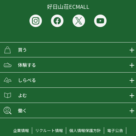
好日山荘ECMALL
買う
ECMALLの商品をさがす
体験する
取り扱いブランド一覧
おとな女子登山部
しらべる
店舗の商品をさがす
登山学校
登山レポート
よむ
ショップブログ
YamaPos
スタートNAVI
ECMedia
働く
会員募集
グラビティリサーチ
山の辞典
ECMALLチャンネル
新卒採用情報
企業情報
リクルート情報
個人情報保護方針
電子公告
オンラインコンシェルジュ
好日山荘マガジン