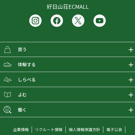
好日山荘ECMALL
買う
ECMALLの商品をさがす
体験する
取り扱いブランド一覧
おとな女子登山部
しらべる
店舗の商品をさがす
登山学校
登山レポート
よむ
ショップブログ
YamaPos
スタートNAVI
ECMedia
働く
会員募集
グラビティリサーチ
山の辞典
ECMALLチャンネル
新卒採用情報
企業情報
リクルート情報
個人情報保護方針
電子公告
オンラインコンシェルジュ
好日山荘マガジン