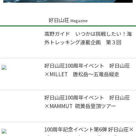
好日山荘
Magazine
高野ガイド いつかは挑戦したい！海
外トレッキング連載企画 第３回
好日山荘100周年イベント 好日山荘
×MILLET 唐松岳～五竜岳縦走
好日山荘100周年イベント 好日山荘
×MAMMUT 硫黄岳登頂ツアー
100周年記念イベント第6弾 好日山荘×