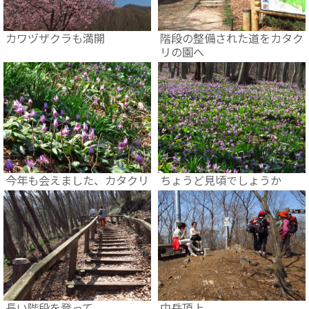
カワヅザクラも満開
階段の整備された道をカタク
リの園へ
今年も会えました、カタクリ
ちょうど見頃でしょうか
長い階段を登って
中岳頂上