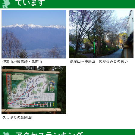
ています
高尾山～陣馬山 ぬかるみとの戦い
伊那山地最高峰・鬼面山
久しぶりの金剛山!