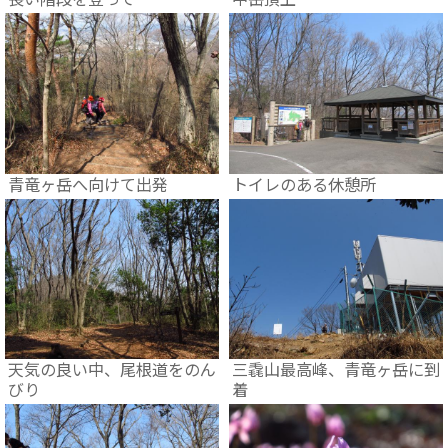
青竜ヶ岳へ向けて出発
トイレのある休憩所
天気の良い中、尾根道をのん
三毳山最高峰、青竜ヶ岳に到
びり
着