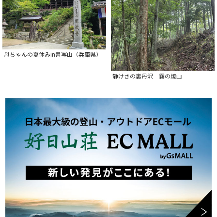
母ちゃんの夏休みin書写山（兵庫県）
静けさの裏丹沢 霧の焼山