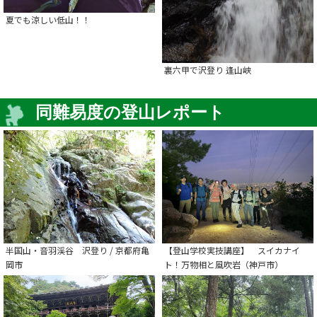
夏でも涼しい低山！！
裏六甲で沢登り 逢山峡
同難易度の登山レポート
半国山・音羽渓谷 沢登り / 京都府亀
【登山学校実技講座】 スイカナイ
岡市
ト！万物相と風吹岩（神戸市）