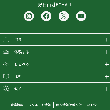
好日山荘ECMALL
買う
ECMALLの商品をさがす
体験する
取り扱いブランド一覧
おとな女子登山部
しらべる
店舗の商品をさがす
登山学校
登山レポート
よむ
ショップブログ
YamaPos
スタートNAVI
ECMedia
働く
会員募集
グラビティリサーチ
山の辞典
ECMALLチャンネル
新卒採用情報
企業情報
リクルート情報
個人情報保護方針
電子公告
オンラインコンシェルジュ
好日山荘マガジン