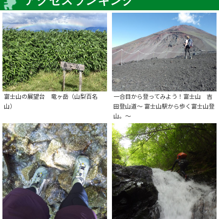
アクセスランキング
富士山の展望台 竜ヶ岳（山梨百名
一合目から登ってみよう！富士山 吉
山）
田登山道～ 富士山駅から歩く富士山登
山。～