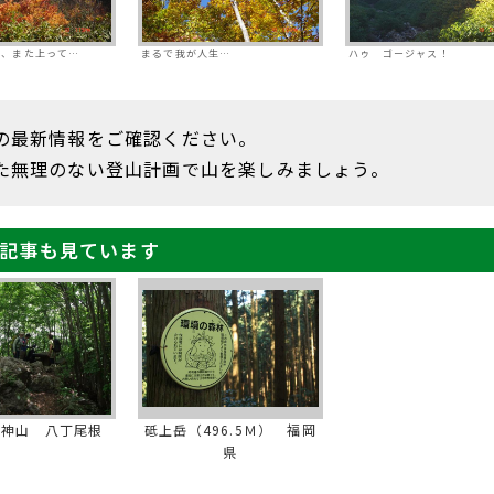
て、また上って…
まるで我が人生…
ハゥ ゴージャス！
の最新情報をご確認ください。
た無理のない登山計画で山を楽しみましょう。
記事も見ています
両神山 八丁尾根
砥上岳（496.5Ｍ） 福岡
県