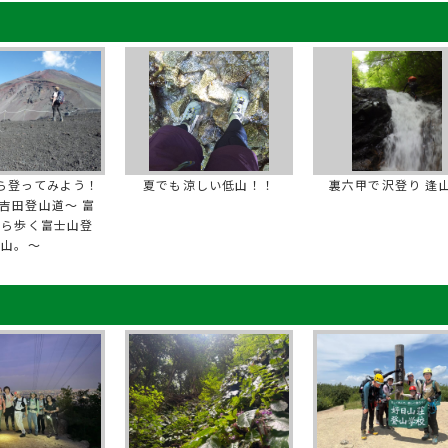
ら登ってみよう！
夏でも涼しい低山！！
裏六甲で沢登り 逢
吉田登山道～ 富
から歩く富士山登
山。～