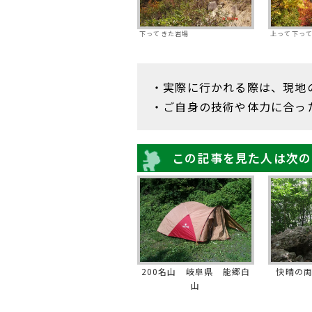
下ってきた岩場
上って下っ
・実際に行かれる際は、現地
・ご自身の技術や体力に合っ
この記事を見た人は次の
200名山 岐阜県 能郷白
快晴の
山