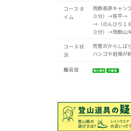
雨飾高原キャン
コースタ
０分）→笹平→
イム
→（のんびり１
０分）→雨飾山
荒菅沢からしば
コース状
ハシゴや岩場が
況
難易度