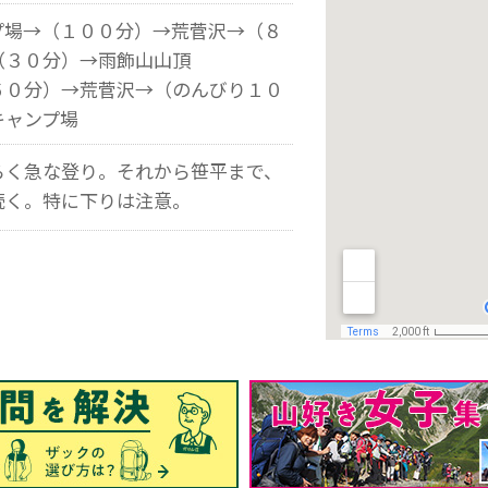
プ場→（１００分）→荒菅沢→（８
（３０分）→雨飾山山頂
６０分）→荒菅沢→（のんびり１０
キャンプ場
らく急な登り。それから笹平まで、
続く。特に下りは注意。