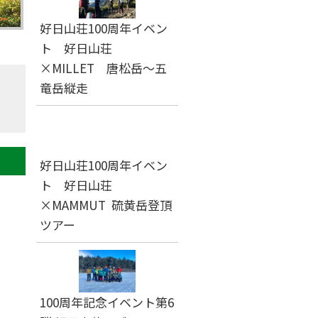
好日山荘100周年イベン
ト 好日山荘
×MILLET 唐松岳～五
竜岳縦走
好日山荘100周年イベン
ト 好日山荘
×MAMMUT 硫黄岳登頂
ツアー
100周年記念イベント第6