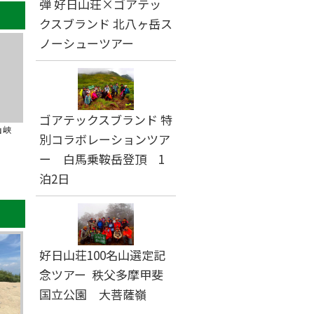
弾 好日山荘×ゴアテッ
クスブランド 北八ヶ岳ス
ノーシューツアー
ゴアテックスブランド 特
山峡
別コラボレーションツア
ー 白馬乗鞍岳登頂 1
泊2日
好日山荘100名山選定記
念ツアー 秩父多摩甲斐
国立公園 大菩薩嶺