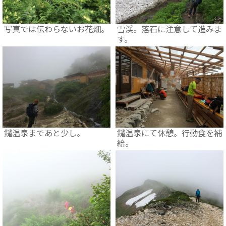
写真では伝わらないお花畑。
雪渓。落石に注意して進みま
す。
鑓温泉まであと少し。
鑓温泉にて休憩。行動食を補
給。