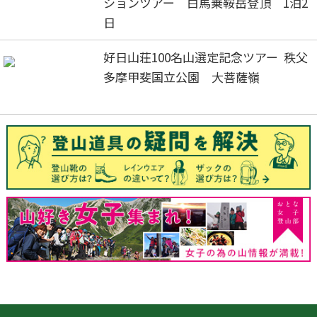
ションツアー 白馬乗鞍岳登頂 1泊2
日
好日山荘100名山選定記念ツアー 秩父
多摩甲斐国立公園 大菩薩嶺