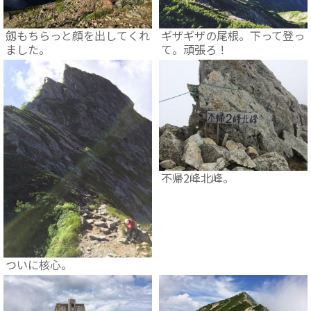
劔もちらっと顔を出してくれ
ギザギザの尾根。下って登っ
ました。
て。頑張ろ！
不帰2峰北峰。
ついに核心。