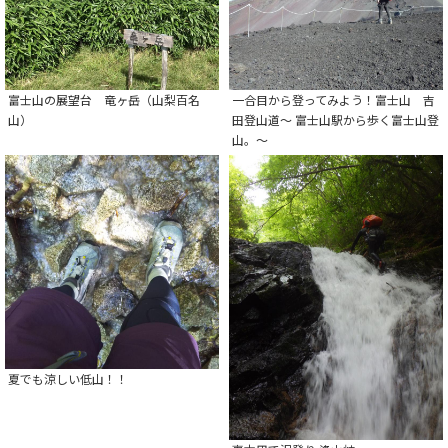
富士山の展望台 竜ヶ岳（山梨百名
一合目から登ってみよう！富士山 吉
山）
田登山道～ 富士山駅から歩く富士山登
山。～
夏でも涼しい低山！！