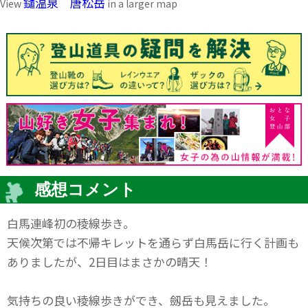
鑓温泉 唐松岳
View
in a larger map
感想コメント
白馬連峰初の稜線歩き。
天候次第では不帰キレットを通らず白馬岳に行く計画も
ありましたが、2日目はまさかの晴天！
気持ちの良い稜線歩きができ、劔岳も見えました。