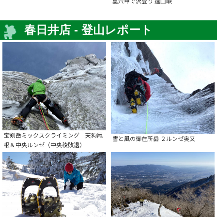
裏六甲で沢登り 逢山峡
春日井店 - 登山レポート
宝剣岳ミックスクライミング 天狗尾
雪と風の御在所岳 ２ルンゼ奥又
根＆中央ルンゼ（中央稜敗退）