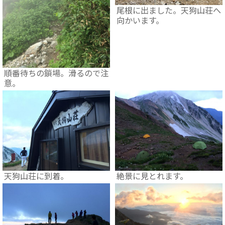
尾根に出ました。天狗山荘へ
向かいます。
順番待ちの鎖場。滑るので注
意。
天狗山荘に到着。
絶景に見とれます。