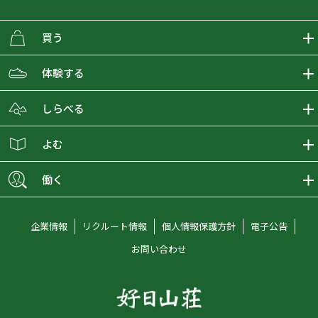
買う
ECMALLの商品をさがす
体験する
取り扱いブランド一覧
おとな女子登山部
しらべる
店舗の商品をさがす
登山学校
登山レポート
よむ
ショップブログ
YamaPos
スタートNAVI
ECMedia
働く
会員募集
グラビティリサーチ
山の辞典
ECMALLチャンネル
新卒採用情報
企業情報
リクルート情報
個人情報保護方針
電子公告
オンラインコンシェルジュ
好日山荘マガジン
中途採用情報
お問い合わせ
好日山荘チャンネル
キャリア採用情報
アルバイト採用情報