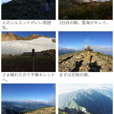
人のシルエットがいい雰囲
2日目の朝。雲海がキレイ。
気。
さぁ晴れたので不帰キレット
まずは天狗の頭。
へ。