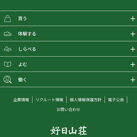
買う
ECMALLの商品をさがす
体験する
取り扱いブランド一覧
おとな女子登山部
しらべる
店舗の商品をさがす
登山学校
登山レポート
よむ
ショップブログ
YamaPos
スタートNAVI
ECMedia
働く
会員募集
グラビティリサーチ
山の辞典
ECMALLチャンネル
新卒採用情報
企業情報
リクルート情報
個人情報保護方針
電子公告
オンラインコンシェルジュ
好日山荘マガジン
中途採用情報
お問い合わせ
好日山荘チャンネル
キャリア採用情報
アルバイト採用情報