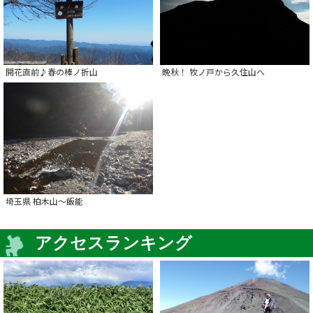
開花直前♪春の棒ノ折山
晩秋！ 牧ノ戸から久住山へ
埼玉県 柏木山～飯能
アクセスランキング