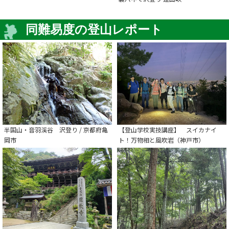
同難易度の登山レポート
半国山・音羽渓谷 沢登り / 京都府亀
【登山学校実技講座】 スイカナイ
岡市
ト！万物相と風吹岩（神戸市）