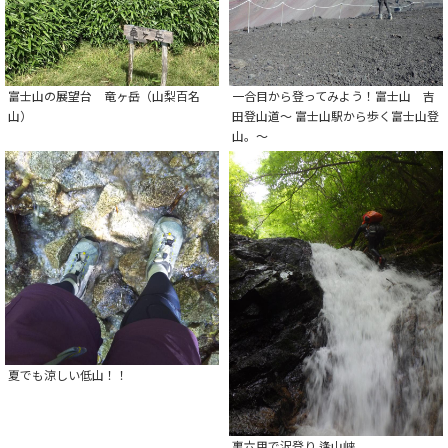
富士山の展望台 竜ヶ岳（山梨百名
一合目から登ってみよう！富士山 吉
山）
田登山道～ 富士山駅から歩く富士山登
山。～
夏でも涼しい低山！！
裏六甲で沢登り 逢山峡