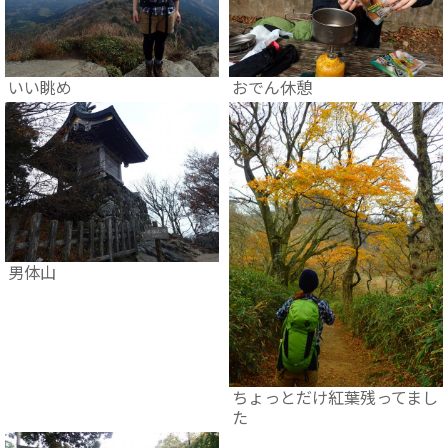
いい眺め
おでん休憩
男体山
ちょっとだけ紅葉残ってまし
た