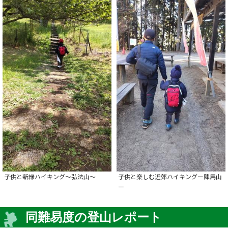
子供と新緑ハイキング～弘法山～
子供と楽しむ近郊ハイキングー陣馬山
ー
同難易度の登山レポート