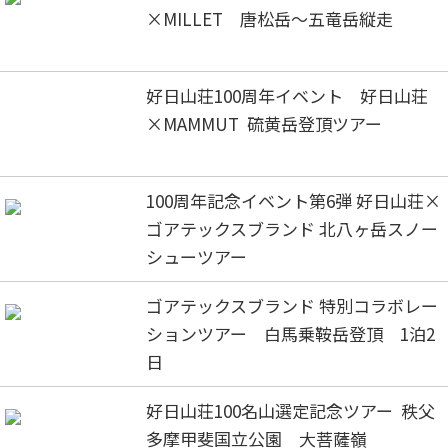
×MILLET 唐松岳～五竜岳縦走
好日山荘100周年イベント 好日山荘
×MAMMUT 硫黄岳登頂ツアー
100周年記念イベント第6弾 好日山荘×
ゴアテックスブランド 北八ヶ岳スノー
シューツアー
ゴアテックスブランド 特別コラボレー
ションツアー 白馬乗鞍岳登頂 1泊2
日
好日山荘100名山選定記念ツアー 秩父
多摩甲斐国立公園 大菩薩嶺