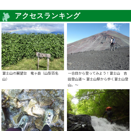
アクセスランキング
富士山の展望台 竜ヶ岳（山梨百名
一合目から登ってみよう！富士山 吉
山）
田登山道～ 富士山駅から歩く富士山登
山。～