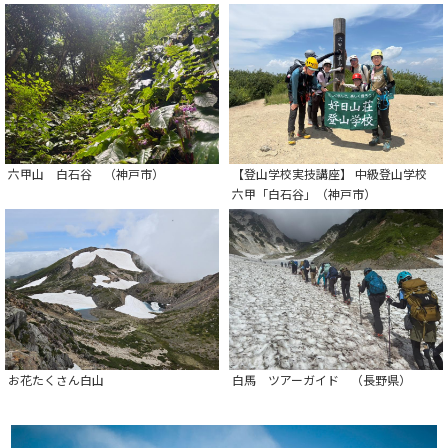
六甲山 白石谷 （神戸市）
【登山学校実技講座】 中級登山学校
六甲「白石谷」（神戸市）
お花たくさん白山
白馬 ツアーガイド （長野県）