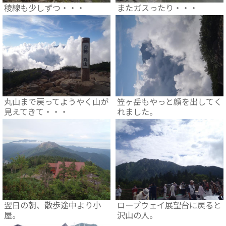
稜線も少しずつ・・・
またガスったり・・・
丸山まで戻ってようやく山が
笠ヶ岳もやっと顔を出してく
見えてきて・・・
れました。
翌日の朝、散歩途中より小
ロープウェイ展望台に戻ると
屋。
沢山の人。