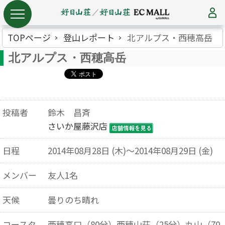
TOPページ
登山レポート
北アルプス・西穂高岳
北アルプス・西穂高岳
投稿者
鈴木 昌斉
さいか屋藤沢店
日程
2014年08月28日 (木)～2014年08月29日 (金)
メンバー
友人1名
天候
曇りのち晴れ
コースタ
西穂高口（80分）西穂山荘（25分）丸山（70