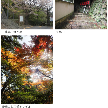
三重県 鎌ヶ岳
有馬三山
愛宕山と京都トレイル