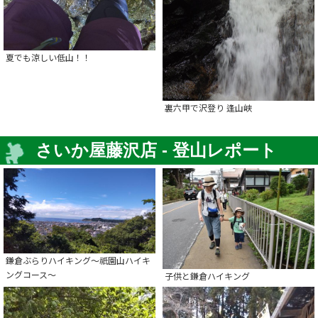
夏でも涼しい低山！！
裏六甲で沢登り 逢山峡
さいか屋藤沢店 - 登山レポート
鎌倉ぶらりハイキング～祇園山ハイキ
ングコース～
子供と鎌倉ハイキング