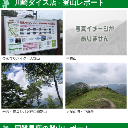
川崎ダイス店 - 登山レポート
のんびりハイク・大野山
平標山
丹沢・寄コシバ沢経由鍋割山
足尾山塊・中倉岳