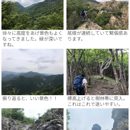
徐々に高度をあげ景色もよく
尾根が連続していて緊張感あ
なってきました。緑が深いで
ります。
すね。
振り返ると、いい景色！！
標高上げると樹林帯に突入。
これはこれで迷いやすい。