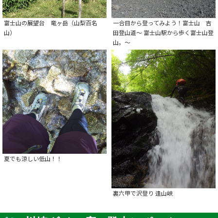
富士山の展望台 竜ヶ岳（山梨百名
一合目から登ってみよう！富士山 吉
山）
田登山道～ 富士山駅から歩く富士山登
山。～
夏でも涼しい低山！！
裏六甲で沢登り 逢山峡