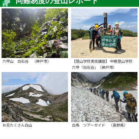
同難易度の登山レポート
六甲山 白石谷 （神戸市）
【登山学校実技講座】 中級登山学校
六甲「白石谷」（神戸市）
お花たくさん白山
白馬 ツアーガイド （長野県）