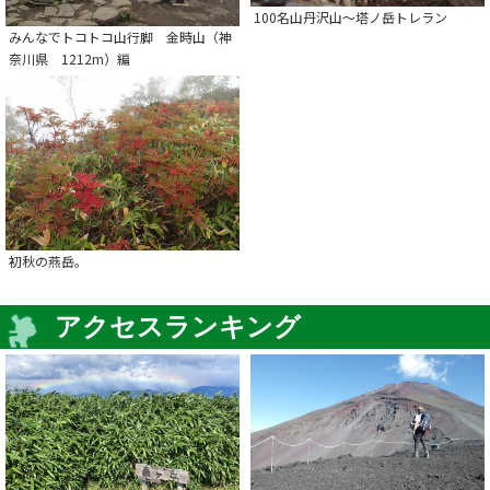
100名山丹沢山～塔ノ岳トレラン
みんなでトコトコ山行脚 金時山（神
奈川県 1212m）編
初秋の燕岳。
アクセスランキング