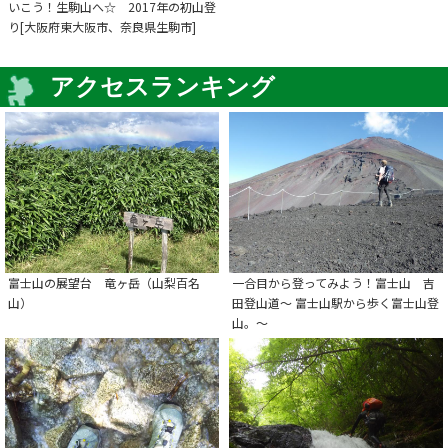
いこう！生駒山へ☆ 2017年の初山登
り[大阪府東大阪市、奈良県生駒市]
アクセスランキング
富士山の展望台 竜ヶ岳（山梨百名
一合目から登ってみよう！富士山 吉
山）
田登山道～ 富士山駅から歩く富士山登
山。～