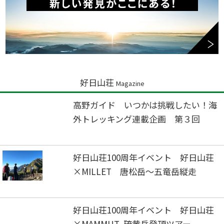
好日山荘
Magazine
高野ガイド いつかは挑戦したい！海
外トレッキング連載企画 第３回
好日山荘100周年イベント 好日山荘
×MILLET 唐松岳～五竜岳縦走
好日山荘100周年イベント 好日山荘
×MAMMUT 硫黄岳登頂ツアー