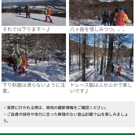
それでは下ります～♪
八ヶ岳を惜しみつつ。。。
下り斜面は滑らないように注
トレース脇はふかふかで楽し
意。
いです♪
・実際に行かれる際は、現地の最新情報をご確認ください。
・ご自身の技術や体力に合った無理のない登山計画で山を楽しみましょ
う。