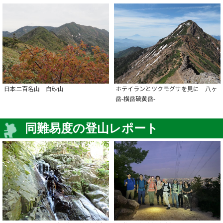
日本二百名山 白砂山
ホテイランとツクモグサを見に 八ヶ
岳-横岳硫黄岳-
同難易度の登山レポート