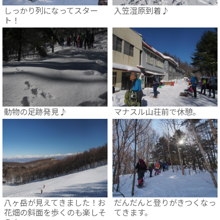
しっかり列になってスター
入笠湿原到着♪
ト！
動物の足跡発見♪
マナスル山荘前で休憩。
八ヶ岳が見えてきました！お
だんだんと登りがきつくなっ
花畑の斜面を歩くのも楽しそ
てきます。