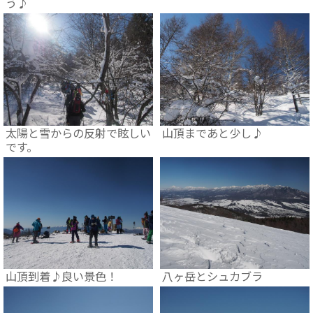
う♪
太陽と雪からの反射で眩しい
山頂まであと少し♪
です。
山頂到着♪良い景色！
八ヶ岳とシュカブラ