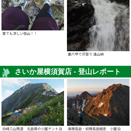
夏でも涼しい低山！！
裏六甲で沢登り 逢山峡
さいか屋横須賀店 - 登山レポート
白峰三山敗退 北岳肩の小屋テント泊
奥穂高岳・前穂高岳縦走 小屋泊