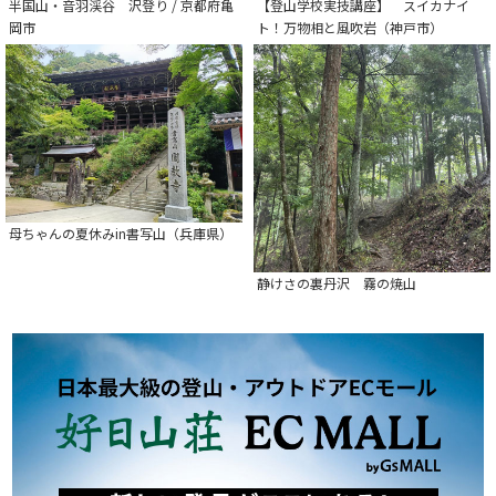
半国山・音羽渓谷 沢登り / 京都府亀
【登山学校実技講座】 スイカナイ
岡市
ト！万物相と風吹岩（神戸市）
母ちゃんの夏休みin書写山（兵庫県）
静けさの裏丹沢 霧の焼山