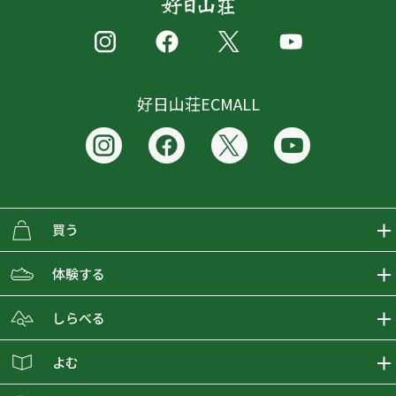
好日山荘ECMALL
買う
ECMALLの商品をさがす
体験する
取り扱いブランド一覧
おとな女子登山部
しらべる
店舗の商品をさがす
登山学校
登山レポート
よむ
ショップブログ
YamaPos