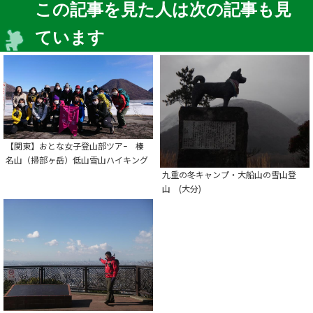
この記事を見た人は次の記事も見
ています
【関東】おとな女子登山部ツアｰ 榛
名山（掃部ヶ岳）低山雪山ハイキング
九重の冬キャンプ・大船山の雪山登
山 (大分)