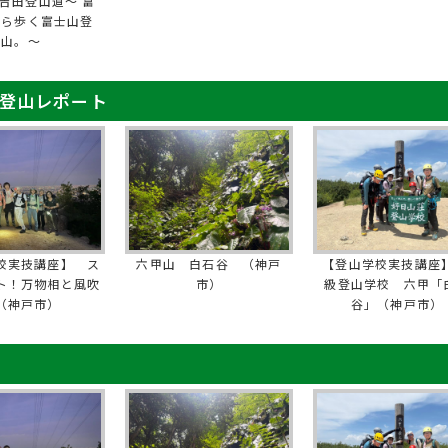
吉田登山道～ 富
から歩く富士山登
山。～
 登山レポート
校実技講座】 ス
六甲山 白石谷 （神戸
【登山学校実技講座】
ト！万物相と風吹
市）
級登山学校 六甲「
（神戸市）
谷」（神戸市）