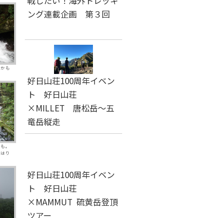
戦したい！海外トレッキ
ング連載企画 第３回
しかも
好日山荘100周年イベン
ト 好日山荘
×MILLET 唐松岳～五
竜岳縦走
所も。
やはり
好日山荘100周年イベン
ト 好日山荘
×MAMMUT 硫黄岳登頂
ツアー