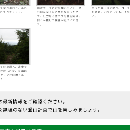
れて突き進むと、あれ
防水ケースに穴が開いていて、遡
やっと登山道に戻り、コー
枯れてきた・・・。
行図が全く役に立たなかったの
も発見。それにしても、天
で、仕方なく激ヤブを強行突破。
い。
何とか抜けて稜線が近づいてき
た。
って駐車場へ。途中で
望が得られた。来年は
スクリアが目標！あ
！！
の最新情報をご確認ください。
た無理のない登山計画で山を楽しみましょう。