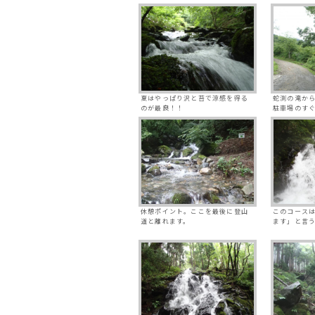
夏はやっぱり沢と苔で涼感を得る
蛇渕の滝から
のが最良！！
駐車場のす
休憩ポイント。ここを最後に登山
このコース
道と離れます。
ます」と言