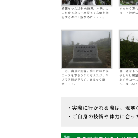
綺麗だった10Mの段滝。本来、こ
すっかり忘
こを登ったら一旦戻って右俣を遡
っ！？沢が
行するのが正解なのに・・・。
一応、山頂に到着。帰りには右俣
登山道を下
コースを下ろうかと考えたが、ヤ
少しだけ展
ブで沢筋が見えず、あえなく断
必ず全コー
念・・・。
～、悔しい
・実際に行かれる際は、現地
・ご自身の技術や体力に合っ