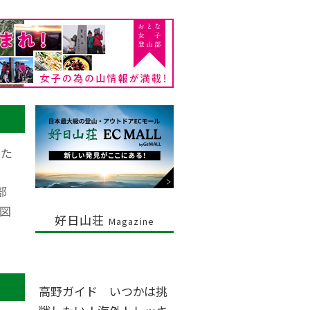
った
部
図
好日山荘
Magazine
高野ガイド いつかは挑