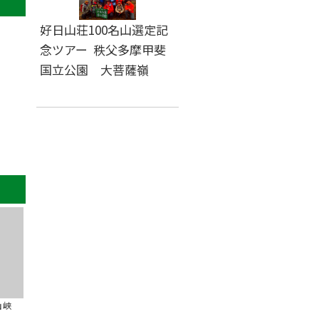
好日山荘100名山選定記
念ツアー 秩父多摩甲斐
国立公園 大菩薩嶺
山峡