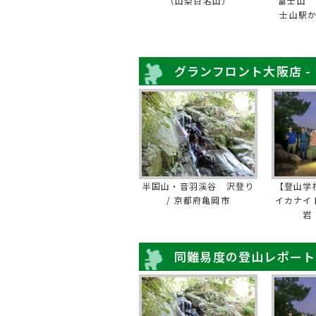
（山梨百名山）
富士山 
士山駅
グランフロント大阪店 -
半国山・音羽渓谷 沢登り
【登山学
/ 京都府亀岡市
イカナイ
岩
同難易度の登山レポート