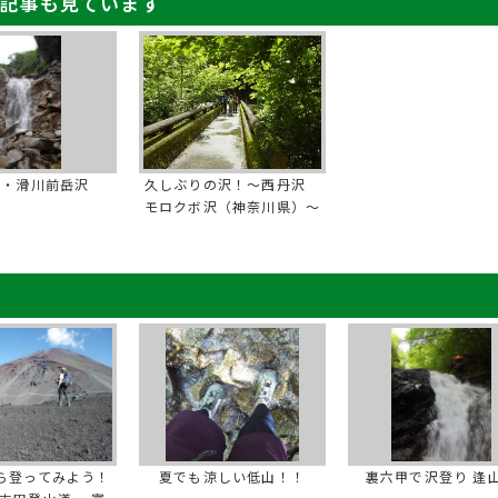
記事も見ています
ア・滑川前岳沢
久しぶりの沢！～西丹沢
モロクボ沢（神奈川県）～
ら登ってみよう！
夏でも涼しい低山！！
裏六甲で沢登り 逢