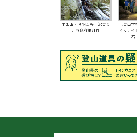
半国山・音羽渓谷 沢登り
【登山学
/ 京都府亀岡市
イカナイ
岩