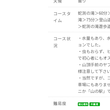
曇り
天候
蛇渕の滝＞60分
コースタ
滝＞75分＞登山
イム
＞蛇渕の滝遊歩
・水量もあり、
コース状
ョンでした。
況
・虫もおらず、
で初心者にもオ
・山頂手前のヤ
様注意して下さ
・当然ですが、
車場にもありま
ニか「山の駅」
難易度