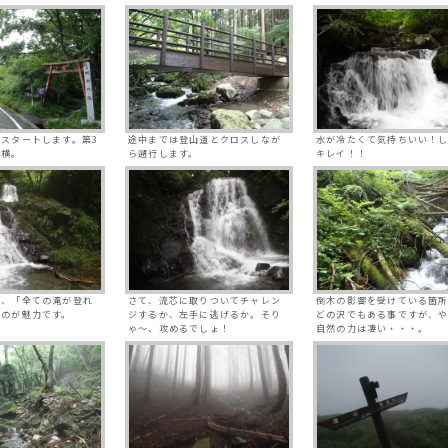
スタートします。第3
途中までは登山道とクロスしなが
水が冷たくて気持ちいい！
ぐ横。
ら遡行します。
キレイ！！
は、「全ての滝が登れ
さて、流芯に取りついてチャレン
倒木の影響を受けている箇
うのが魅力です。
ジするか、左手に逃げるか。そり
どの沢でもある事ですが、
ゃ～、攻めるでしょ！
自然の力は凄い・・・。