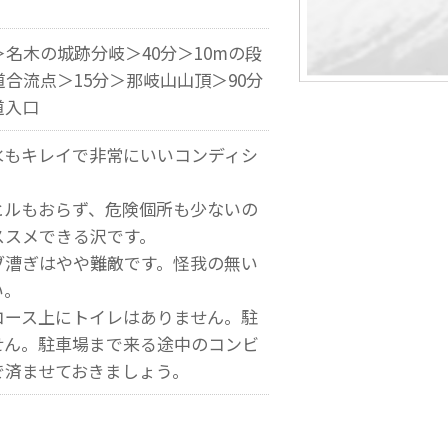
＞名木の城跡分岐＞40分＞10mの段
道合流点＞15分＞那岐山山頂＞90分
道入口
水もキレイで非常にいいコンディシ
ヒルもおらず、危険個所も少ないの
ススメできる沢です。
ブ漕ぎはやや難敵です。怪我の無い
い。
コース上にトイレはありません。駐
せん。駐車場まで来る途中のコンビ
で済ませておきましょう。