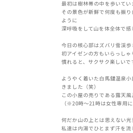
最初は樹林帯の中を歩いてい
その景色が新鮮で何度も振り
ように
深呼吸をして山を体全体で感
今日の核心部はズバリ雪渓歩
初アイゼンの方もいらっしゃ
慣れると、サクサク楽しいです
ようやく着いた白馬鑓温泉小
きました（笑）
この小屋の売りである露天風
（※20時～21時は女性専用
何だか山の上とは思えない光景
私達は内湯でひとまず汗を流