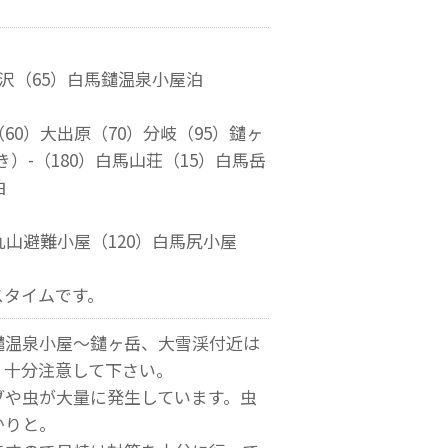
子沢（65）白馬鑓温泉小屋泊
60）大出原（70）分岐（95）鑓ヶ
き）-（180）白馬山荘（15）白馬岳
泊
丸山避難小屋（120）白馬尻小屋
スタイムです。
鑓温泉小屋～鑓ヶ岳、大雪渓付近は
、十分注意して下さい。
ブや虫が大量に発生しています。虫
かりと。