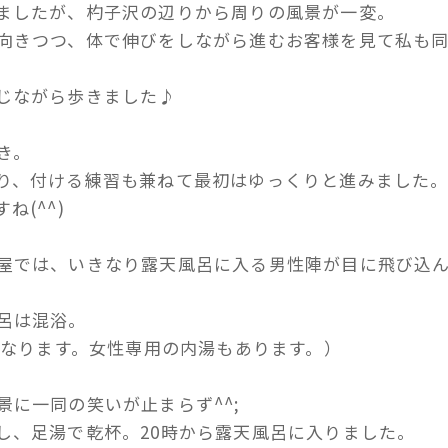
ましたが、杓子沢の辺りから周りの風景が一変。
向きつつ、体で伸びをしながら進むお客様を見て私も
じながら歩きました♪
き。
り、付ける練習も兼ねて最初はゆっくりと進みました
ね(^^)
屋では、いきなり露天風呂に入る男性陣が目に飛び込
呂は混浴。
になります。女性専用の内湯もあります。）
に一同の笑いが止まらず^^;
し、足湯で乾杯。20時から露天風呂に入りました。