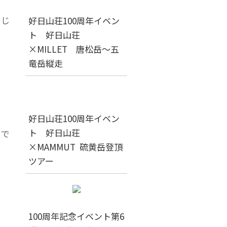
同じ
好日山荘100周年イベン
ト 好日山荘
×MILLET 唐松岳～五
竜岳縦走
。
好日山荘100周年イベン
ト 好日山荘
んで
×MAMMUT 硫黄岳登頂
ツアー
100周年記念イベント第6