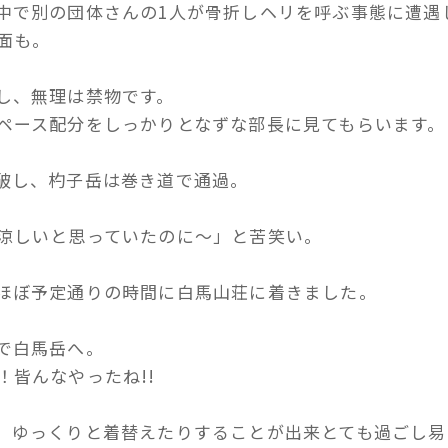
中で別の団体さんの1人が骨折しヘリを呼ぶ事態に遭遇
面も。
し、無理は禁物です。
ペース配分をしっかりとなずな部長に見てもらいます。
破し、杓子岳は巻き道で通過。
涼しいと思っていたのに～」と苦笑い。
ほぼ予定通りの時間に白馬山荘に着きました。
で白馬岳へ。
！皆んなやったね!!
、ゆっくりと着替えたりすることが出来とても過ごし易