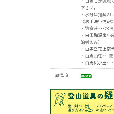
・日差しが強烈
下さい。
・水分は推奨2
《お手洗い情報
・猿倉荘･･･水
・白馬鑓温泉小屋
泊者のみ）
・白馬岳頂上宿舎
・白馬山荘･･･
・白馬尻小屋･･
難易度