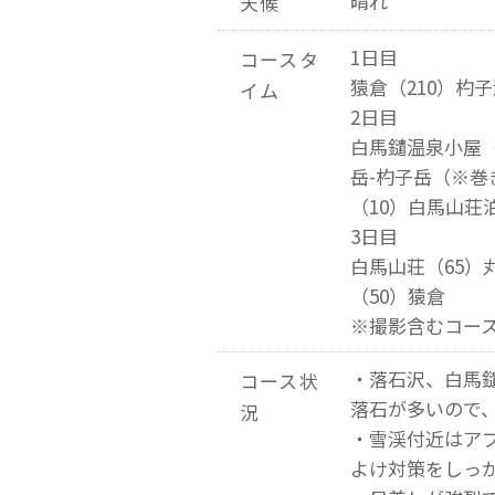
晴れ
天候
1日目
コースタ
猿倉（210）杓
イム
2日目
白馬鑓温泉小屋（
岳-杓子岳（※巻
（10）白馬山荘
3日目
白馬山荘（65）
（50）猿倉
※撮影含むコー
・落石沢、白馬
コース状
落石が多いので
況
・雪渓付近はア
よけ対策をしっ