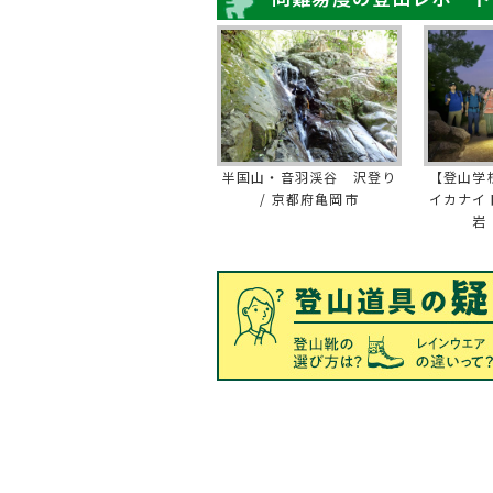
半国山・音羽渓谷 沢登り
【登山学
/ 京都府亀岡市
イカナイ
岩