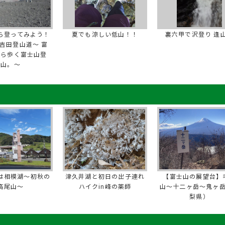
ら登ってみよう！
夏でも涼しい低山！！
裏六甲で沢登り 逢
吉田登山道～ 富
から歩く富士山登
山。～
は相模湖～初秋の
津久井湖と初日の出子連れ
【富士山の展望台】
高尾山～
ハイクin峰の薬師
山〜十二ヶ岳〜鬼ヶ
梨県）