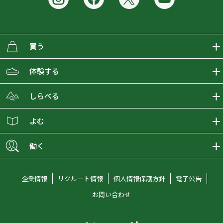
買う
ECMALLの商品をさがす
体験する
取り扱いブランド一覧
おとな女子登山部
しらべる
店舗の商品をさがす
登山学校
登山レポート
よむ
ショップブログ
YamaPos
スタートNAVI
ECMedia
働く
会員募集
グラビティリサーチ
山の辞典
ECMALLチャンネル
新卒採用情報
企業情報
リクルート情報
個人情報保護方針
電子公告
オンラインコンシェルジュ
好日山荘マガジン
中途採用情報
お問い合わせ
好日山荘チャンネル
キャリア採用情報