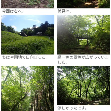
今回は右へ。
伏見峠。
ちはや園地で日向ぼっこ。
緑一色の景色が広がっていま
した。
涼しかったです。