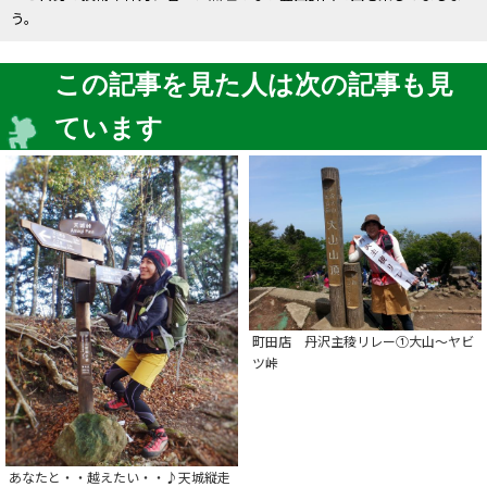
う。
この記事を見た人は次の記事も見
ています
町田店 丹沢主稜リレー①大山～ヤビ
ツ峠
あなたと・・越えたい・・♪天城縦走