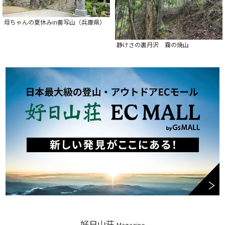
母ちゃんの夏休みin書写山（兵庫県）
静けさの裏丹沢 霧の焼山
好日山荘
Magazine