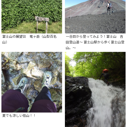
富士山の展望台 竜ヶ岳（山梨百名
一合目から登ってみよう！富士山 吉
山）
田登山道～ 富士山駅から歩く富士山登
山。～
夏でも涼しい低山！！