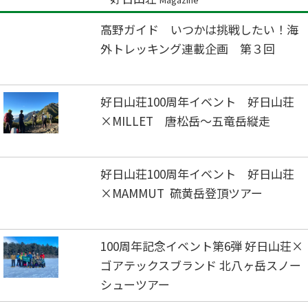
高野ガイド いつかは挑戦したい！海
外トレッキング連載企画 第３回
好日山荘100周年イベント 好日山荘
×MILLET 唐松岳～五竜岳縦走
好日山荘100周年イベント 好日山荘
×MAMMUT 硫黄岳登頂ツアー
100周年記念イベント第6弾 好日山荘×
ゴアテックスブランド 北八ヶ岳スノー
シューツアー