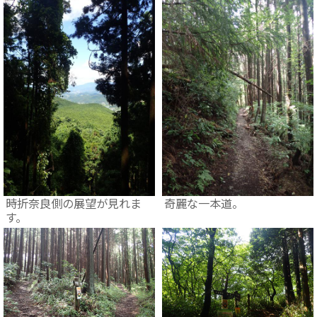
時折奈良側の展望が見れま
奇麗な一本道。
す。