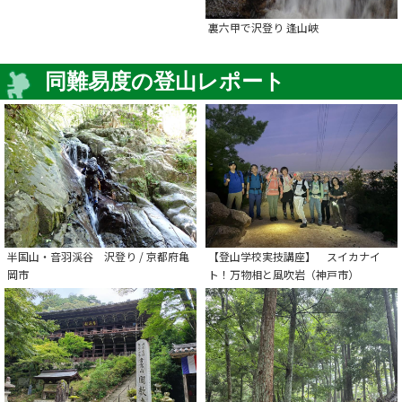
裏六甲で沢登り 逢山峡
同難易度の登山レポート
半国山・音羽渓谷 沢登り / 京都府亀
【登山学校実技講座】 スイカナイ
岡市
ト！万物相と風吹岩（神戸市）