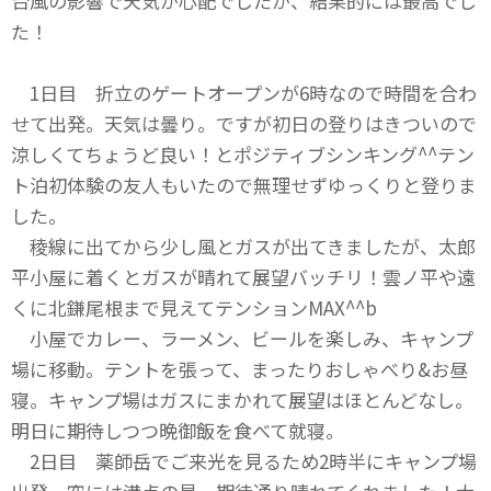
台風の影響で天気が心配でしたが、結果的には最高でし
た！
1日目 折立のゲートオープンが6時なので時間を合わ
せて出発。天気は曇り。ですが初日の登りはきついので
涼しくてちょうど良い！とポジティブシンキング^^テン
ト泊初体験の友人もいたので無理せずゆっくりと登りま
した。
稜線に出てから少し風とガスが出てきましたが、太郎
平小屋に着くとガスが晴れて展望バッチリ！雲ノ平や遠
くに北鎌尾根まで見えてテンションMAX^^b
小屋でカレー、ラーメン、ビールを楽しみ、キャンプ
場に移動。テントを張って、まったりおしゃべり&お昼
寝。キャンプ場はガスにまかれて展望はほとんどなし。
明日に期待しつつ晩御飯を食べて就寝。
2日目 薬師岳でご来光を見るため2時半にキャンプ場