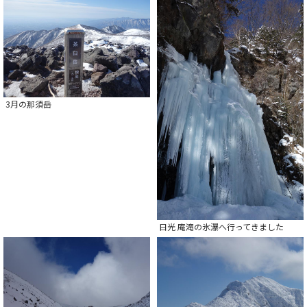
3月の那須岳
日光 庵滝の氷瀑へ行ってきました