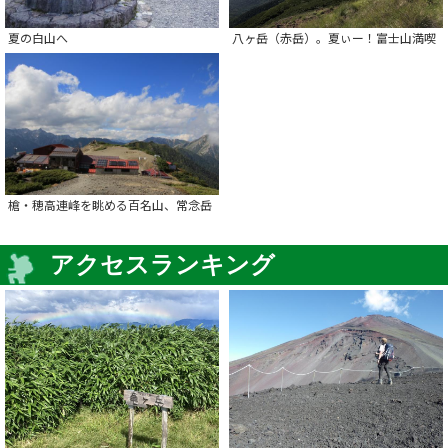
夏の白山へ
八ヶ岳（赤岳）。夏ぃー！富士山満喫
槍・穂高連峰を眺める百名山、常念岳
アクセスランキング