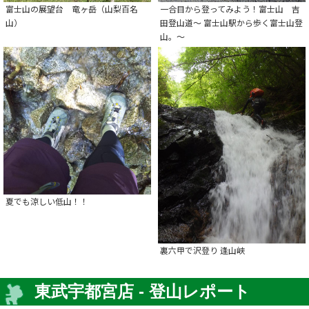
富士山の展望台 竜ヶ岳（山梨百名
一合目から登ってみよう！富士山 吉
山）
田登山道～ 富士山駅から歩く富士山登
山。～
夏でも涼しい低山！！
裏六甲で沢登り 逢山峡
東武宇都宮店 - 登山レポート