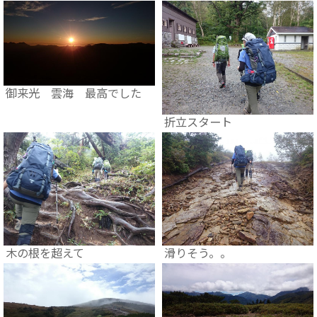
御来光 雲海 最高でした
折立スタート
木の根を超えて
滑りそう。。