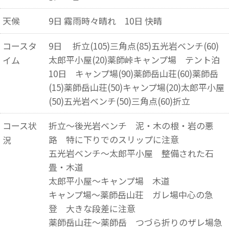
天候
9日 霧雨時々晴れ 10日 快晴
コースタ
9日 折立(105)三角点(85)五光岩ベンチ(60)
太郎平小屋(20)薬師峠キャンプ場 テント泊
イム
10日 キャンプ場(90)薬師岳山荘(60)薬師岳
(15)薬師岳山荘(50)キャンプ場(20)太郎平小屋
(50)五光岩ベンチ(50)三角点(60)折立
コース状
折立～後光岩ベンチ 泥・木の根・岩の悪
路 特に下りでのスリップに注意
況
五光岩ベンチ～太郎平小屋 整備された石
畳・木道
太郎平小屋～キャンプ場 木道
キャンプ場～薬師岳山荘 ガレ場中心の急
登 大きな段差に注意
薬師岳山荘～薬師岳 つづら折りのザレ場急