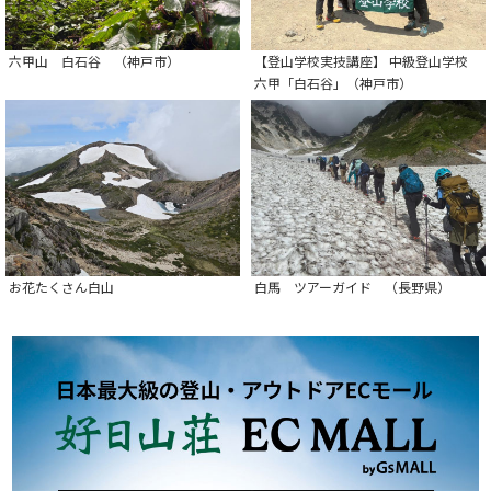
六甲山 白石谷 （神戸市）
【登山学校実技講座】 中級登山学校
六甲「白石谷」（神戸市）
お花たくさん白山
白馬 ツアーガイド （長野県）