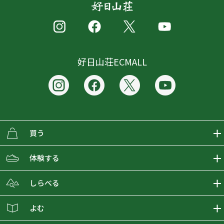
好日山荘ECMALL
買う
ECMALLの商品をさがす
体験する
取り扱いブランド一覧
おとな女子登山部
しらべる
店舗の商品をさがす
登山学校
登山レポート
よむ
ショップブログ