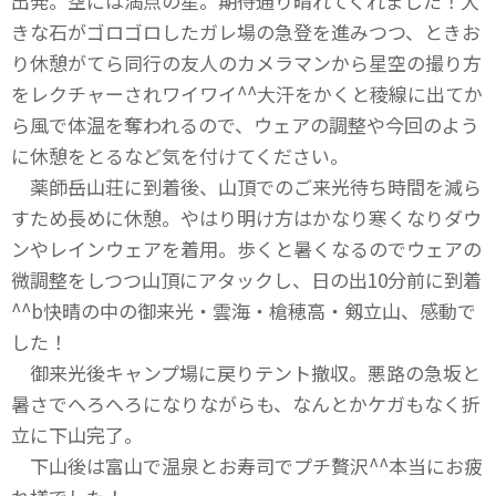
出発。空には満点の星。期待通り晴れてくれました！大
きな石がゴロゴロしたガレ場の急登を進みつつ、ときお
り休憩がてら同行の友人のカメラマンから星空の撮り方
をレクチャーされワイワイ^^大汗をかくと稜線に出てか
ら風で体温を奪われるので、ウェアの調整や今回のよう
に休憩をとるなど気を付けてください。
薬師岳山荘に到着後、山頂でのご来光待ち時間を減ら
すため長めに休憩。やはり明け方はかなり寒くなりダウ
ンやレインウェアを着用。歩くと暑くなるのでウェアの
微調整をしつつ山頂にアタックし、日の出10分前に到着
^^b快晴の中の御来光・雲海・槍穂高・剱立山、感動で
した！
御来光後キャンプ場に戻りテント撤収。悪路の急坂と
暑さでへろへろになりながらも、なんとかケガもなく折
立に下山完了。
下山後は富山で温泉とお寿司でプチ贅沢^^本当にお疲