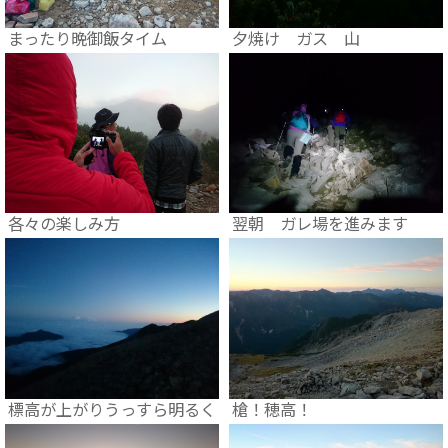
まったり晩御飯タイム
夕焼け ガス 山
各々の楽しみ方
翌朝 ガレ場を進みます
標高が上がりうっすら明るく
槍！穂高！