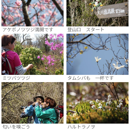
アケボノツツジ満開です
登山口 スタート
ミツバツツジ
タムシバも 一杯です
匂いを嗅ごう
ハルトラノヲ