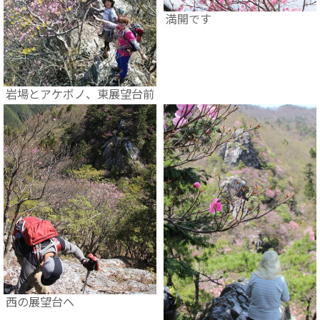
満開です
岩場とアケボノ、東展望台前
西の展望台へ