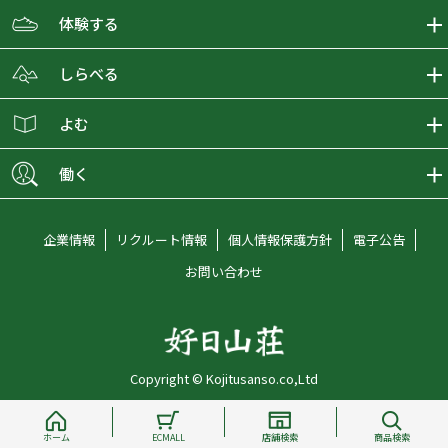
ECMALLの商品をさがす
体験する
取り扱いブランド一覧
おとな女子登山部
しらべる
店舗の商品をさがす
登山学校
登山レポート
よむ
ショップブログ
YamaPos
スタートNAVI
ECMedia
働く
会員募集
グラビティリサーチ
山の辞典
ECMALLチャンネル
新卒採用情報
企業情報
リクルート情報
個人情報保護方針
電子公告
オンラインコンシェルジュ
好日山荘マガジン
中途採用情報
お問い合わせ
好日山荘チャンネル
キャリア採用情報
アルバイト採用情報
Copyright © Kojitusanso.co,Ltd
社員メッセージ
ホーム
ECMALL
店舗検索
商品検索