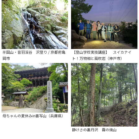
半国山・音羽渓谷 沢登り / 京都府亀
【登山学校実技講座】 スイカナイ
岡市
ト！万物相と風吹岩（神戸市）
母ちゃんの夏休みin書写山（兵庫県）
静けさの裏丹沢 霧の焼山