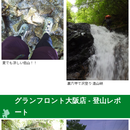
夏でも涼しい低山！！
裏六甲で沢登り 逢山峡
グランフロント大阪店 - 登山レポ
ート