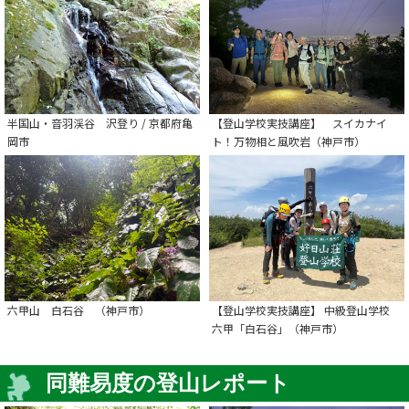
半国山・音羽渓谷 沢登り / 京都府亀
【登山学校実技講座】 スイカナイ
岡市
ト！万物相と風吹岩（神戸市）
六甲山 白石谷 （神戸市）
【登山学校実技講座】 中級登山学校
六甲「白石谷」（神戸市）
同難易度の登山レポート