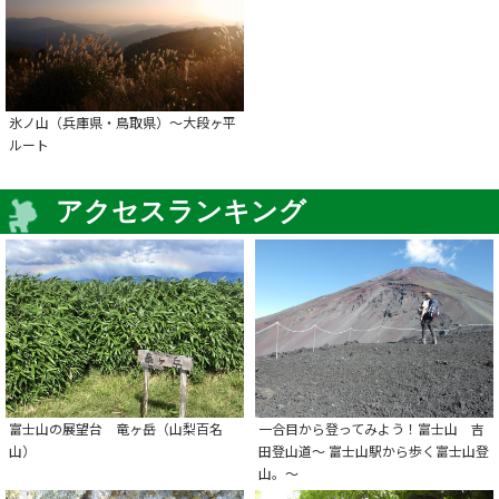
氷ノ山（兵庫県・鳥取県）～大段ヶ平
ルート
アクセスランキング
富士山の展望台 竜ヶ岳（山梨百名
一合目から登ってみよう！富士山 吉
山）
田登山道～ 富士山駅から歩く富士山登
山。～