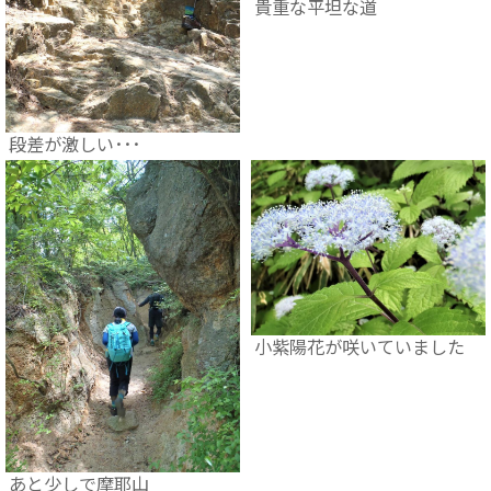
貴重な平坦な道
段差が激しい･･･
小紫陽花が咲いていました
あと少しで摩耶山