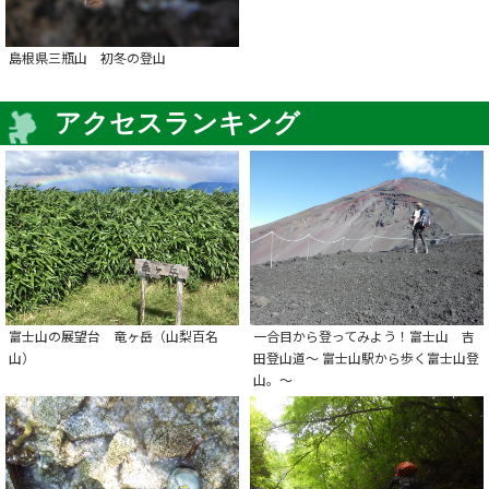
島根県三瓶山 初冬の登山
アクセスランキング
富士山の展望台 竜ヶ岳（山梨百名
一合目から登ってみよう！富士山 吉
山）
田登山道～ 富士山駅から歩く富士山登
山。～