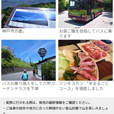
神戸市方面。
お昼ご飯を目指してバスに乗
ります
バスの乗り換えをして六甲ガ
ジンギスカン 「羊まるごと
ーデンテラスを下車
コース」を堪能しました
・実際に行かれる際は、現地の最新情報をご確認ください。
・ご自身の技術や体力に合った無理のない登山計画で山を楽しみましょ
う。