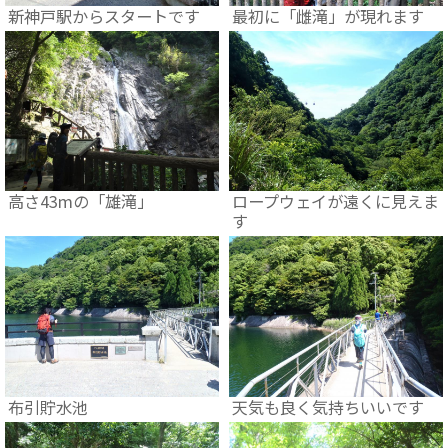
新神戸駅からスタートです
最初に「雌滝」が現れます
高さ43mの「雄滝」
ロープウェイが遠くに見えま
す
布引貯水池
天気も良く気持ちいいです