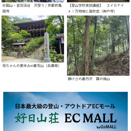
半国山・音羽渓谷 沢登り / 京都府亀
【登山学校実技講座】 スイカナイ
岡市
ト！万物相と風吹岩（神戸市）
母ちゃんの夏休みin書写山（兵庫県）
静けさの裏丹沢 霧の焼山