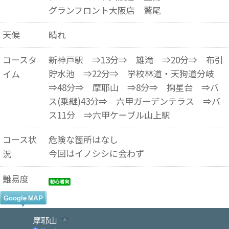
グランフロント大阪店 鷲尾
天候
晴れ
コースタ
新神戸駅 ⇒13分⇒ 雄滝 ⇒20分⇒ 布引
貯水池 ⇒22分⇒ 学校林道・天狗道分岐
イム
⇒48分⇒ 摩耶山 ⇒8分⇒ 掬星台 ⇒バ
ス(乗継)43分⇒ 六甲ガーデンテラス ⇒バ
ス11分 ⇒六甲ケーブル山上駅
コース状
危険な箇所はなし
今回はイノシシに会わず
況
難易度