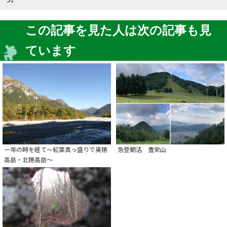
この記事を見た人は次の記事も見
ています
急登朝活 豊栄山
一年の時を経て～紅葉真っ盛りで奥穂
高岳・北穂高岳～