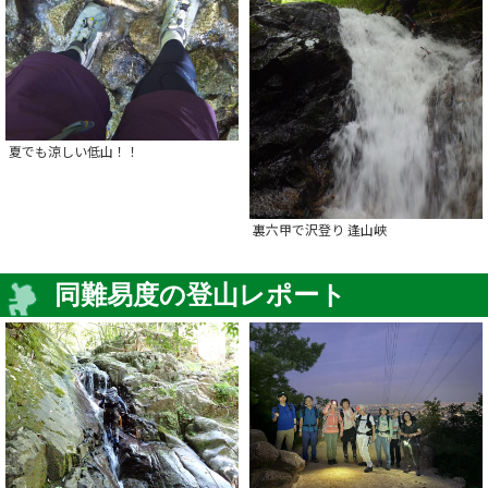
夏でも涼しい低山！！
裏六甲で沢登り 逢山峡
同難易度の登山レポート