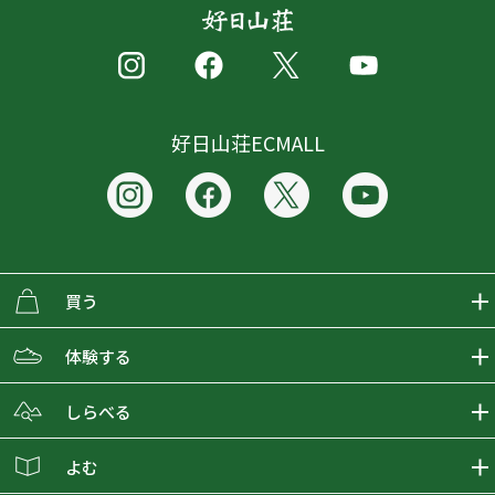
好日山荘ECMALL
買う
ECMALLの商品をさがす
体験する
取り扱いブランド一覧
おとな女子登山部
しらべる
店舗の商品をさがす
登山学校
登山レポート
よむ