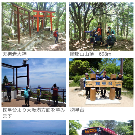
摩耶山山頂 698m
天狗岩大神
掬星台より大阪港方面を望み
掬星台
ます