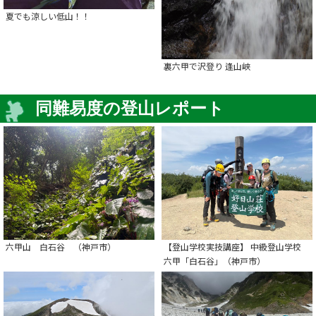
夏でも涼しい低山！！
裏六甲で沢登り 逢山峡
同難易度の登山レポート
六甲山 白石谷 （神戸市）
【登山学校実技講座】 中級登山学校
六甲「白石谷」（神戸市）