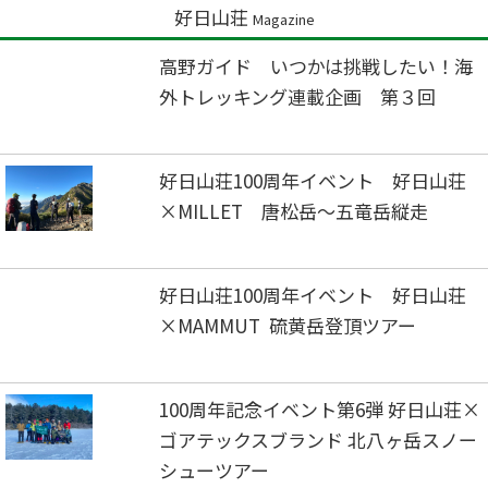
好日山荘
Magazine
高野ガイド いつかは挑戦したい！海
外トレッキング連載企画 第３回
好日山荘100周年イベント 好日山荘
×MILLET 唐松岳～五竜岳縦走
好日山荘100周年イベント 好日山荘
×MAMMUT 硫黄岳登頂ツアー
100周年記念イベント第6弾 好日山荘×
ゴアテックスブランド 北八ヶ岳スノー
シューツアー