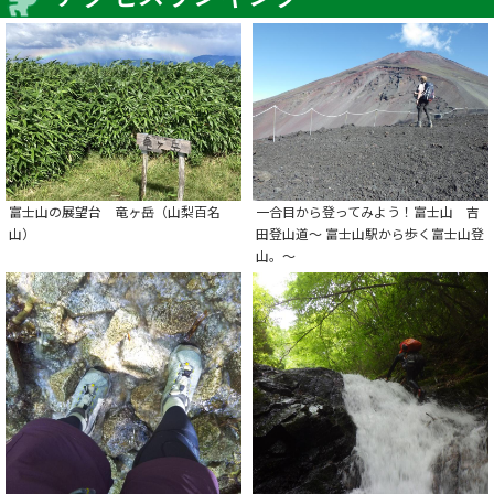
富士山の展望台 竜ヶ岳（山梨百名
一合目から登ってみよう！富士山 吉
山）
田登山道～ 富士山駅から歩く富士山登
山。～