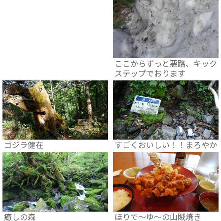
ここからずっと悪路、キック
ステップでおります
ゴジラ健在
すごくおいしい！！まろやか
癒しの森
ほりで～ゆ～の山賊焼き