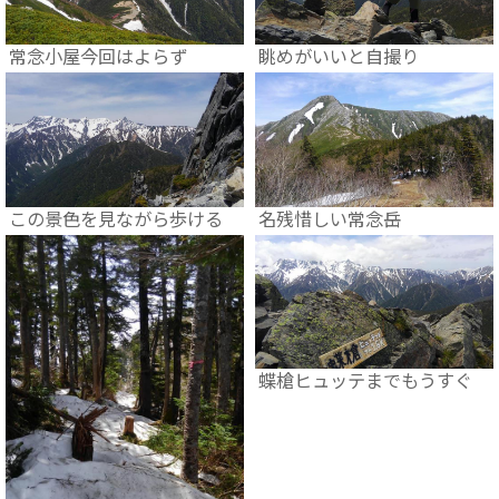
常念小屋今回はよらず
眺めがいいと自撮り
この景色を見ながら歩ける
名残惜しい常念岳
蝶槍ヒュッテまでもうすぐ