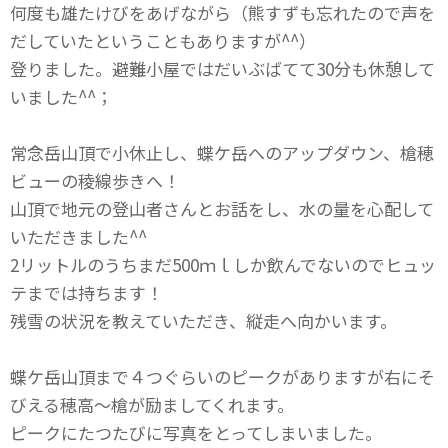
何度も雄たけびをあげながら（熊すずも忘れたので声を
だしていたということもありますが^^）
登りました。避難小屋ではだいぶばてて30分も休憩して
いました^^；
常念岳山頂で小休止し、蝶ケ岳へのアップダウン、槍穂
ビューの稜線歩きへ！
山頂で地元の登山者さんとお話をし、水の量を心配して
いただきました^^
2リットルのうちまだ500ｍｌしか飲んでないのでヒュッ
テまでは持ちます！
残雪の状況を教えていただき、縦走へ向かいます。
蝶ケ岳山頂まで４つぐらいのピークがありますが右にそ
びえる穂高～槍が励ましてくれます。
ピークにたつたびに写真をとってしまいました。