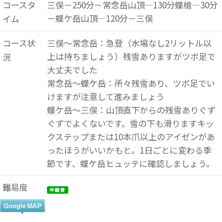
コースタ
三俣－250分－常念岳山頂―130分蝶槍―30分
－蝶ケ岳山頂―120分－三俣
イム
コース状
三俣～常念岳：急登（水場なし2リットル以
上は持ちましょう）残雪ありますがツボ足で
況
大丈夫でした
常念岳～蝶ケ岳：所々残雪あり、ツボ足でい
けますが注意して進みましょう
蝶ケ岳～三俣：山頂直下からの残雪ありぐず
ぐずでよくないです。雪の下も滑りますキッ
クステップまたは10本爪以上のアイゼンがあ
ったほうがいいかもと。1日ごとに変わる季
節です、蝶ケ岳ヒュッテに確認しましょう。
難易度