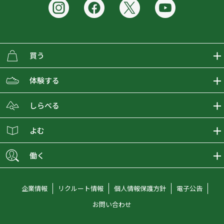
買う
ECMALLの商品をさがす
体験する
取り扱いブランド一覧
おとな女子登山部
しらべる
店舗の商品をさがす
登山学校
登山レポート
よむ
ショップブログ
YamaPos
スタートNAVI
ECMedia
働く
会員募集
グラビティリサーチ
山の辞典
ECMALLチャンネル
新卒採用情報
企業情報
リクルート情報
個人情報保護方針
電子公告
オンラインコンシェルジュ
好日山荘マガジン
中途採用情報
お問い合わせ
好日山荘チャンネル
キャリア採用情報