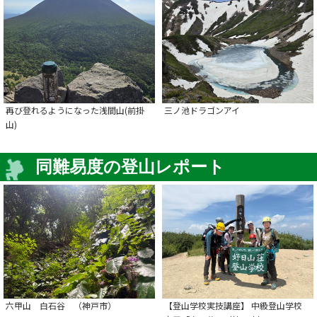
再び登れるようになった浅間山(前掛
三ノ池ドラゴンアイ
山)
同難易度の登山レポート
六甲山 白石谷 （神戸市）
【登山学校実技講座】 中級登山学校