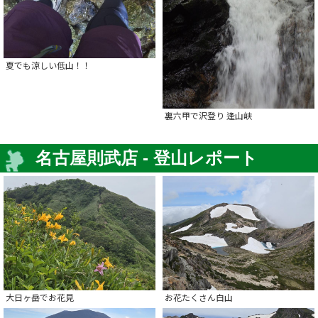
夏でも涼しい低山！！
裏六甲で沢登り 逢山峡
名古屋則武店 - 登山レポート
大日ヶ岳でお花見
お花たくさん白山