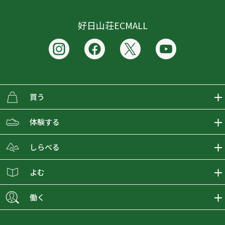
好日山荘ECMALL
買う
ECMALLの商品をさがす
体験する
取り扱いブランド一覧
おとな女子登山部
しらべる
店舗の商品をさがす
登山学校
登山レポート
よむ
ショップブログ
YamaPos
スタートNAVI
ECMedia
働く
会員募集
グラビティリサーチ
山の辞典
ECMALLチャンネル
新卒採用情報