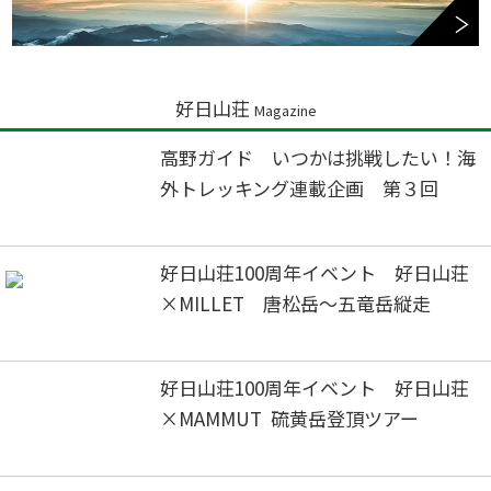
好日山荘
Magazine
高野ガイド いつかは挑戦したい！海
外トレッキング連載企画 第３回
好日山荘100周年イベント 好日山荘
×MILLET 唐松岳～五竜岳縦走
好日山荘100周年イベント 好日山荘
×MAMMUT 硫黄岳登頂ツアー