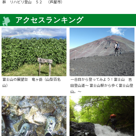
群 リハビリ登山 ５２ （芦屋市）
アクセスランキング
富士山の展望台 竜ヶ岳（山梨百名
一合目から登ってみよう！富士山 吉
山）
田登山道～ 富士山駅から歩く富士山登
山。～