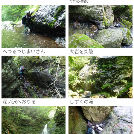
記念撮影
大岩を突破
へつるつじまいさん
深い沢へおりる
しずくの滝