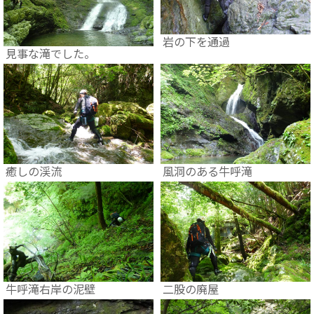
岩の下を通過
見事な滝でした。
癒しの渓流
風洞のある牛呼滝
二股の廃屋
牛呼滝右岸の泥壁