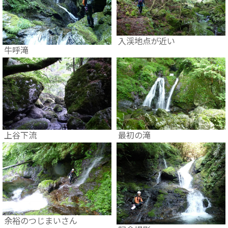
入渓地点が近い
牛呼滝
上谷下流
最初の滝
余裕のつじまいさん