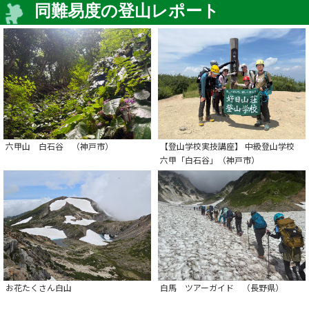
同難易度の登山レポート
六甲山 白石谷 （神戸市）
【登山学校実技講座】 中級登山学校
六甲「白石谷」（神戸市）
お花たくさん白山
白馬 ツアーガイド （長野県）