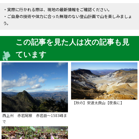
・実際に行かれる際は、現地の最新情報をご確認ください。
・ご自身の技術や体力に合った無理のない登山計画で山を楽しみましょ
う。
この記事を見た人は次の記事も見
ています
【秋の】安達太良山【夜長に】
西上州 赤岩尾根 赤岩岳～1583峰ま
で