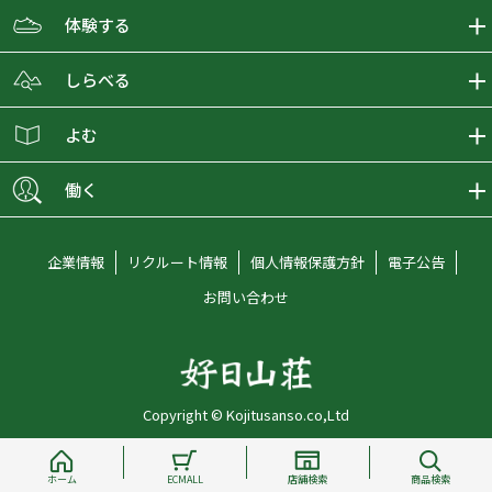
ECMALLの商品をさがす
体験する
取り扱いブランド一覧
おとな女子登山部
しらべる
店舗の商品をさがす
登山学校
登山レポート
よむ
ショップブログ
YamaPos
スタートNAVI
ECMedia
働く
会員募集
グラビティリサーチ
山の辞典
ECMALLチャンネル
新卒採用情報
企業情報
リクルート情報
個人情報保護方針
電子公告
オンラインコンシェルジュ
好日山荘マガジン
中途採用情報
お問い合わせ
好日山荘チャンネル
キャリア採用情報
アルバイト採用情報
Copyright © Kojitusanso.co,Ltd
社員メッセージ
ホーム
ECMALL
店舗検索
商品検索