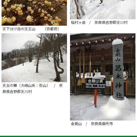
稲村ヶ岳 / 奈良県吉野郡天川村
天下分け目の天王山 （京都府）
天女の舞（大峰山系：弥山） / 奈
良県吉野郡天川村
金剛山 / 奈良県御所市