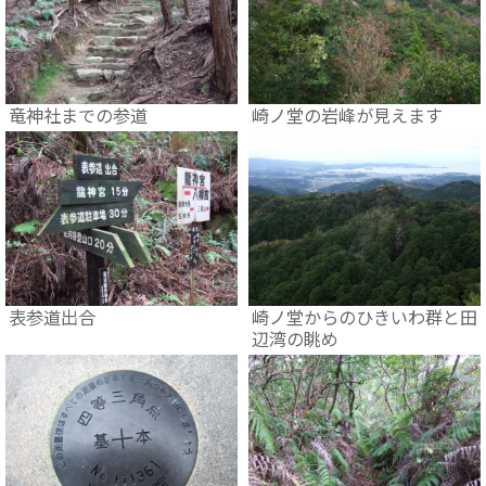
竜神社までの参道
崎ノ堂の岩峰が見えます
表参道出合
崎ノ堂からのひきいわ群と田
辺湾の眺め