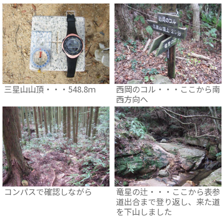
三星山山頂・・・548.8ｍ
西岡のコル・・・ここから南
西方向へ
コンパスで確認しながら
竜星の辻・・・ここから表参
道出合まで登り返し、来た道
を下山しました