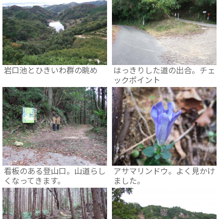
岩口池とひきいわ群の眺め
はっきりした道の出合。チェ
ックポイント
看板のある登山口。山道らし
アサマリンドウ。よく見かけ
くなってきます。
ました。