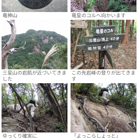
竜神山
竜星のコルへ向かいます
三星山の岩肌が近づいてきま
この先岩峰の登りが出てきま
した
す
ゆっくり確実に
「よっこらしょっと」