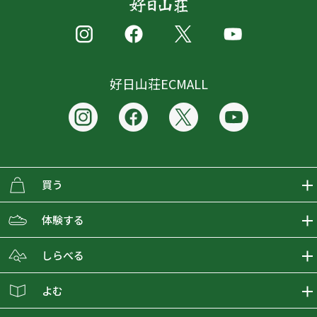
好日山荘ECMALL
買う
ECMALLの商品をさがす
体験する
取り扱いブランド一覧
おとな女子登山部
しらべる
店舗の商品をさがす
登山学校
登山レポート
よむ
ショップブログ
YamaPos