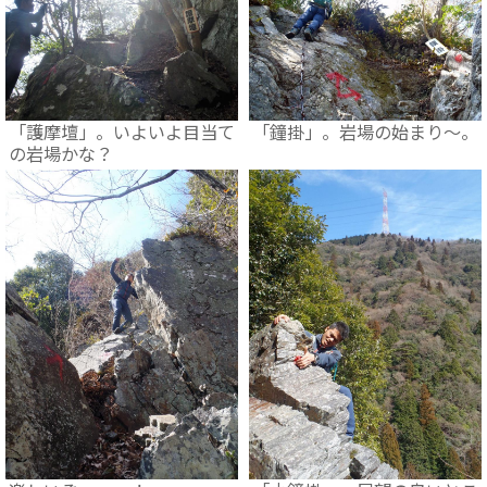
「護摩壇」。いよいよ目当て
「鐘掛」。岩場の始まり～。
の岩場かな？