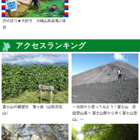
沢のぼり★大好き 大峰山系前鬼川本
谷
アクセスランキング
富士山の展望台 竜ヶ岳（山梨百名
一合目から登ってみよう！富士山 吉
山）
田登山道～ 富士山駅から歩く富士山登
山。～