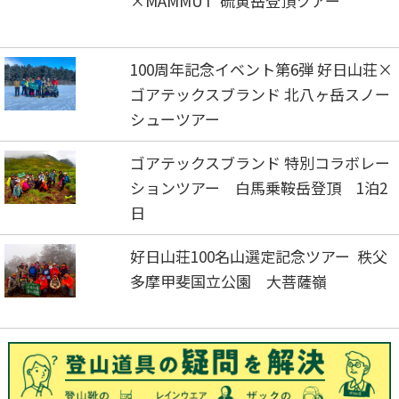
×MAMMUT 硫黄岳登頂ツアー
100周年記念イベント第6弾 好日山荘×
ゴアテックスブランド 北八ヶ岳スノー
シューツアー
ゴアテックスブランド 特別コラボレー
ションツアー 白馬乗鞍岳登頂 1泊2
日
好日山荘100名山選定記念ツアー 秩父
多摩甲斐国立公園 大菩薩嶺