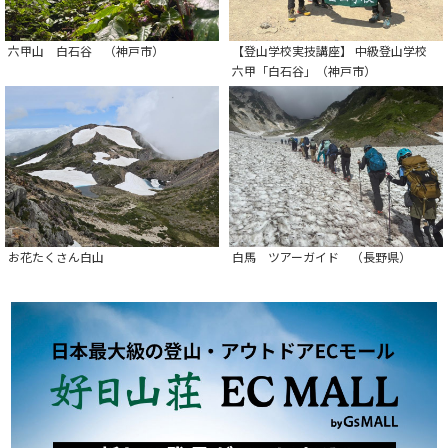
六甲山 白石谷 （神戸市）
【登山学校実技講座】 中級登山学校
六甲「白石谷」（神戸市）
お花たくさん白山
白馬 ツアーガイド （長野県）