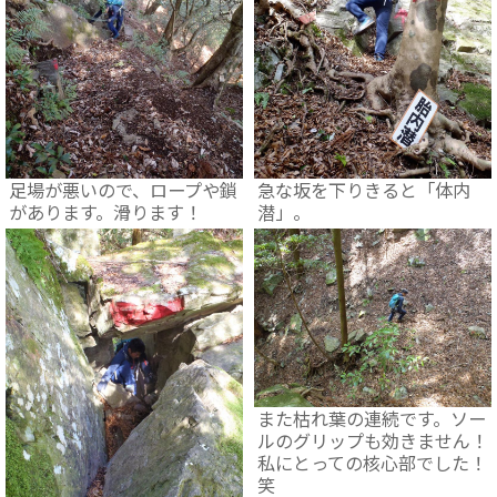
足場が悪いので、ロープや鎖
急な坂を下りきると「体内
があります。滑ります！
潜」。
また枯れ葉の連続です。ソー
ルのグリップも効きません！
私にとっての核心部でした！
笑