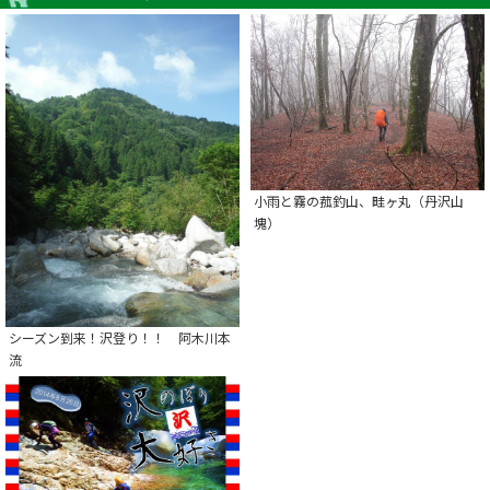
小雨と霧の菰釣山、畦ヶ丸（丹沢山
塊）
シーズン到来！沢登り！！ 阿木川本
流