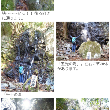
狭～～～いっ！！ 後ろ向き
に通ります。
「五光の滝」。左右に御神体
があります。
「千手の滝」