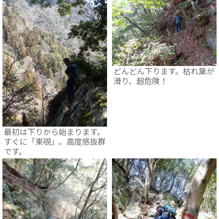
どんどん下ります。枯れ葉が
滑り、超危険！
最初は下りから始まります。
すぐに「東覗」。高度感抜群
です。