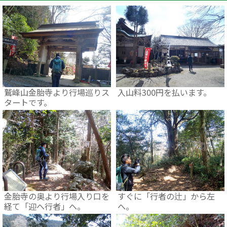
鷲峰山金胎寺より行場巡りス
入山料300円を払います。
タートです。
金胎寺の奥より行場入り口を
すぐに「行者の辻」から左
経て「迎へ行者」へ。
へ。