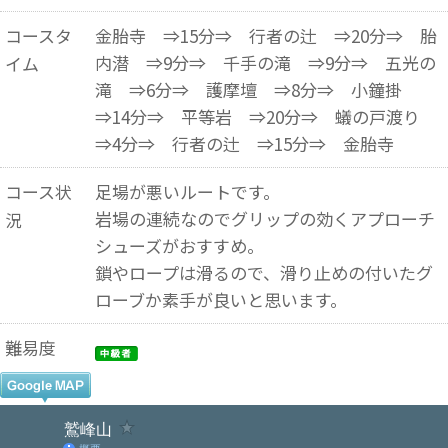
コースタ
金胎寺 ⇒15分⇒ 行者の辻 ⇒20分⇒ 胎
内潜 ⇒9分⇒ 千手の滝 ⇒9分⇒ 五光の
イム
滝 ⇒6分⇒ 護摩壇 ⇒8分⇒ 小鐘掛
⇒14分⇒ 平等岩 ⇒20分⇒ 蟻の戸渡り
⇒4分⇒ 行者の辻 ⇒15分⇒ 金胎寺
コース状
足場が悪いルートです。
岩場の連続なのでグリップの効くアプローチ
況
シューズがおすすめ。
鎖やロープは滑るので、滑り止めの付いたグ
ローブか素手が良いと思います。
難易度