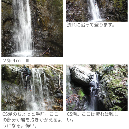
流れに沿って登ります。
２条４ｍ Ⅲ
CS滝のちょっと手前。ここ
CS滝。ここは流れは難し
の部分が岩を抱きかかえるよ
い。
うになる。怖い。