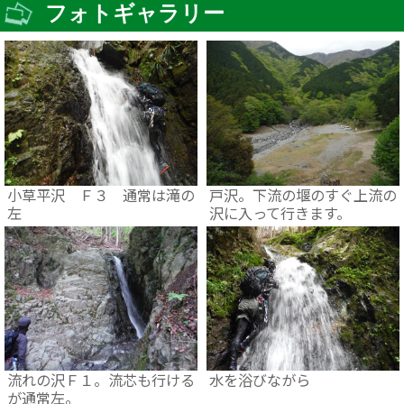
フォトギャラリー
小草平沢 Ｆ３ 通常は滝の
戸沢。下流の堰のすぐ上流の
左
沢に入って行きます。
流れの沢Ｆ１。流芯も行ける
水を浴びながら
が通常左。