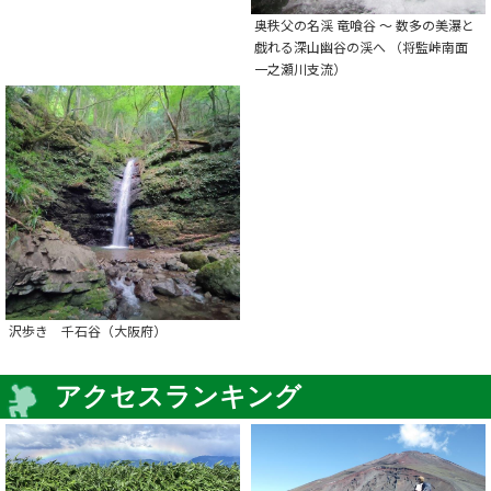
奥秩父の名渓 竜喰谷 ～ 数多の美瀑と
戯れる深山幽谷の渓へ （将監峠南面
一之瀬川支流）
沢歩き 千石谷（大阪府）
アクセスランキング