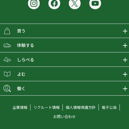
買う
ECMALLの商品をさがす
体験する
取り扱いブランド一覧
おとな女子登山部
しらべる
店舗の商品をさがす
登山学校
登山レポート
よむ
ショップブログ
YamaPos
スタートNAVI
ECMedia
働く
会員募集
グラビティリサーチ
山の辞典
ECMALLチャンネル
新卒採用情報
企業情報
リクルート情報
個人情報保護方針
電子公告
オンラインコンシェルジュ
好日山荘マガジン
中途採用情報
お問い合わせ
好日山荘チャンネル
キャリア採用情報