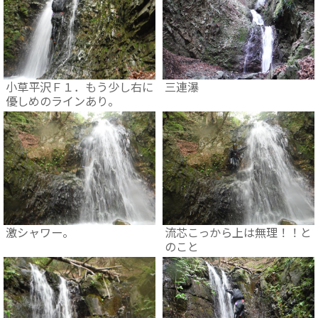
小草平沢Ｆ１．もう少し右に
三連瀑
優しめのラインあり。
激シャワー。
流芯こっから上は無理！！と
のこと