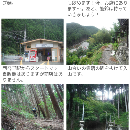
プ麺。
も飲めます！今、お店にあり
ます～。あと、熊鈴は持って
いきましょう！
西吾野駅からスタートです。
山合いの集落の間を抜けて入
自販機はありますが商店はあ
山です。
りません。