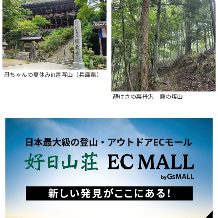
母ちゃんの夏休みin書写山（兵庫県）
静けさの裏丹沢 霧の焼山