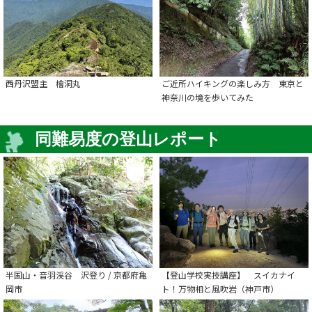
西丹沢盟主 檜洞丸
ご近所ハイキングの楽しみ方 東京と
神奈川の境を歩いてみた
同難易度の登山レポート
半国山・音羽渓谷 沢登り / 京都府亀
【登山学校実技講座】 スイカナイ
岡市
ト！万物相と風吹岩（神戸市）