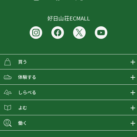
好日山荘ECMALL
買う
ECMALLの商品をさがす
体験する
取り扱いブランド一覧
おとな女子登山部
しらべる
店舗の商品をさがす
登山学校
登山レポート
よむ
ショップブログ
YamaPos
スタートNAVI
ECMedia
働く
会員募集
グラビティリサーチ
山の辞典
ECMALLチャンネル
新卒採用情報