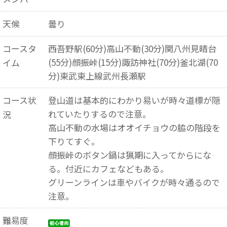
天候
曇り
コースタ
西吾野駅(60分)高山不動(30分)関八州見晴台
(55分)顔振峠(15分)諏訪神社(70分)釜北湖(70
イム
分)東武東上線武州長瀬駅
コース状
登山道は基本的にわかり易いが時々道標が隠
れていたりするので注意。
況
高山不動の水場はオオイチョウの脇の階段を
下りてすぐ。
顔振峠のボタン鍋は猟期に入ってからにな
る。付近にカフェなどもある。
グリーンラインは車やバイクが時々通るので
注意。
難易度