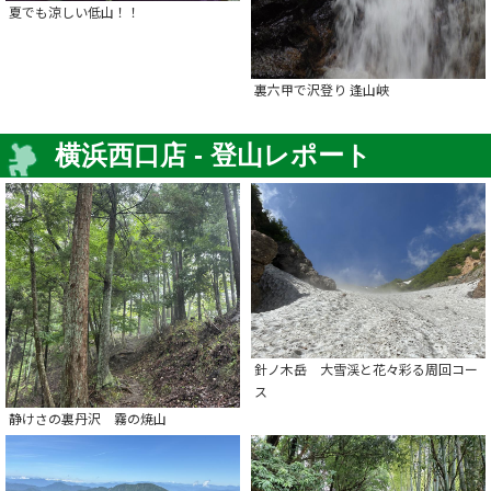
夏でも涼しい低山！！
裏六甲で沢登り 逢山峡
横浜西口店 - 登山レポート
針ノ木岳 大雪渓と花々彩る周回コー
ス
静けさの裏丹沢 霧の焼山