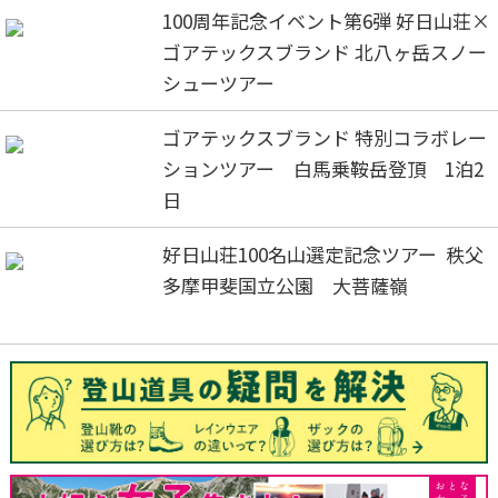
100周年記念イベント第6弾 好日山荘×
ゴアテックスブランド 北八ヶ岳スノー
シューツアー
ゴアテックスブランド 特別コラボレー
ションツアー 白馬乗鞍岳登頂 1泊2
日
好日山荘100名山選定記念ツアー 秩父
多摩甲斐国立公園 大菩薩嶺