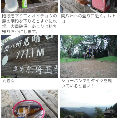
階段を下りてオオイチョウの
関八州への登り口近く。レト
脇の階段を下りるとすぐに水
ロー。
場。大量確保。あまりは持ち
帰りお茶にします。
到着☆
ショーパンでもタイツを履
いていると暑い！！