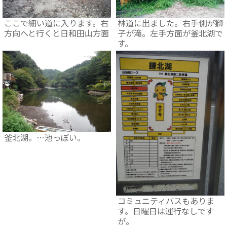
ここで細い道に入ります。右
林道に出ました。右手側が獅
方向へと行くと日和田山方面
子が滝。左手方面が釜北湖で
す。
釜北湖。…池っぽい。
コミュニティバスもありま
す。日曜日は運行なしです
が。