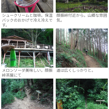
シュークリームと珈琲。保温
顔振峠付近から。山郷な雰囲
バックのおかげで冷え冷えで
気。
す。
メロンソーダ美味しい。顔振
道は広くしっかりと。
峠茶屋にて