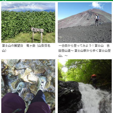
富士山の展望台 竜ヶ岳（山梨百名
一合目から登ってみよう！富士山 吉
山）
田登山道～ 富士山駅から歩く富士山登
山。～