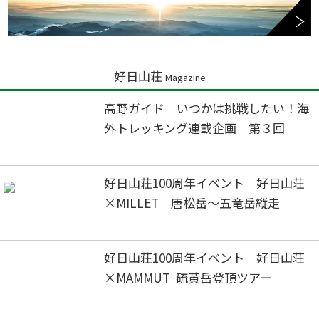
好日山荘
Magazine
高野ガイド いつかは挑戦したい！海
外トレッキング連載企画 第３回
好日山荘100周年イベント 好日山荘
×MILLET 唐松岳～五竜岳縦走
好日山荘100周年イベント 好日山荘
×MAMMUT 硫黄岳登頂ツアー