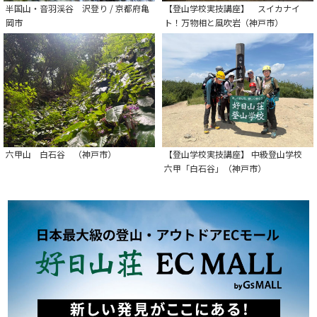
半国山・音羽渓谷 沢登り / 京都府亀
【登山学校実技講座】 スイカナイ
岡市
ト！万物相と風吹岩（神戸市）
六甲山 白石谷 （神戸市）
【登山学校実技講座】 中級登山学校
六甲「白石谷」（神戸市）