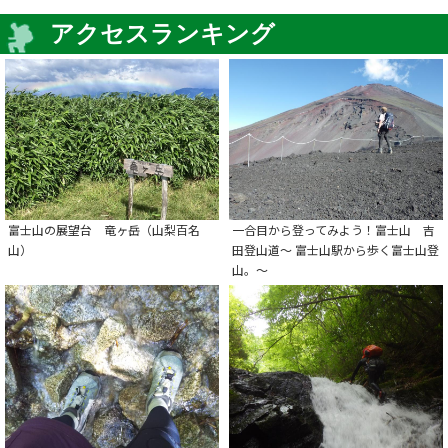
アクセスランキング
富士山の展望台 竜ヶ岳（山梨百名
一合目から登ってみよう！富士山 吉
山）
田登山道～ 富士山駅から歩く富士山登
山。～