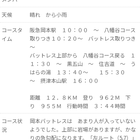
天候
晴れ から小雨
コースタ
阪急岡本駅 １０：００ ～ 八幡谷コース
取りつき１０：２０～ バットレス取りつき
イム
～
バットレス上部から 八幡谷コース戻る １
１：３０ ～ 黒五山 ～ 住吉道 ～ う
はらの湯 １３：４０～ １５：３０
～ 摂津本山駅 １６：００
距離 １２．８ＫＭ 登り ９６２Ｍ 下
り ９５５Ｍ 行動時間 ３：４４時間
コース状
岡本バットレスは あまり人が入っていない
ようでした。上部に岩場がありますが、かな
況
りの急勾配になります。「左ルート（5.7）」