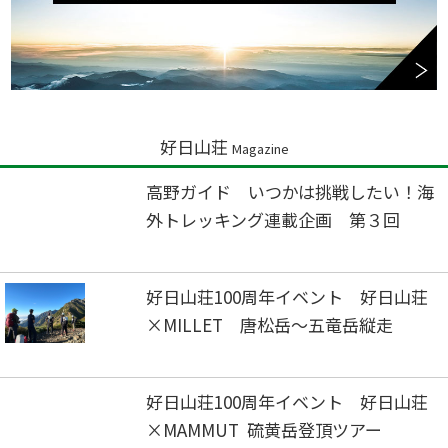
好日山荘
Magazine
高野ガイド いつかは挑戦したい！海
外トレッキング連載企画 第３回
好日山荘100周年イベント 好日山荘
×MILLET 唐松岳～五竜岳縦走
好日山荘100周年イベント 好日山荘
×MAMMUT 硫黄岳登頂ツアー