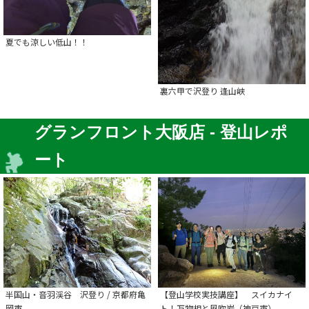
夏でも涼しい低山！！
裏六甲で沢登り 逢山峡
グランフロント大阪店 - 登山レポ
ート
半国山・音羽渓谷 沢登り / 京都府亀
【登山学校実技講座】 スイカナイ
岡市
ト！万物相と風吹岩（神戸市）