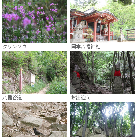
クリンソウ
岡本八幡神社
八幡谷道
お出迎え