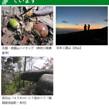
ています
日本三霊山【白山】
天園・祇園山ハイキング（神奈川県鎌
倉市）
岩石山（４５６ｍ）にて岩めぐり（福
岡県添田町・赤村）