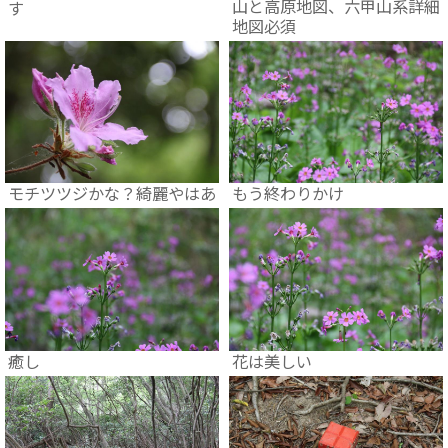
山と高原地図、六甲山系詳細
す
地図必須
モチツツジかな？綺麗やはあ
もう終わりかけ
癒し
花は美しい