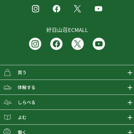
好日山荘ECMALL
買う
ECMALLの商品をさがす
体験する
取り扱いブランド一覧
おとな女子登山部
しらべる
店舗の商品をさがす
登山学校
登山レポート
よむ
ショップブログ
YamaPos
スタートNAVI
ECMedia
働く