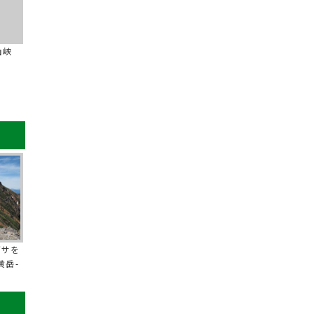
山峡
グサを
黄岳-