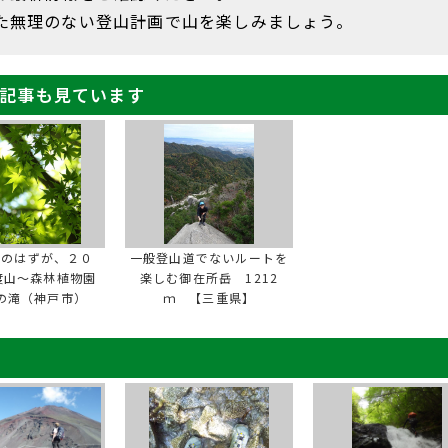
た無理のない登山計画で山を楽しみましょう。
記事も見ています
しのはずが、２０
一般登山道でないルートを
度山～森林植物園
楽しむ御在所岳 1212
の滝（神戸市）
ｍ 【三重県】