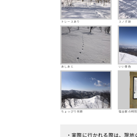
トレースあり
スノボ跡
あしあと
いい景色
ちょっぴり羊蹄
塩谷駅の時
・実際に行かれる際は、現地