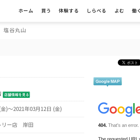
ホーム
買う
体験する
しらべる
よむ
働
塩谷丸山
店
(金)～2021年03月12日 (金)
トリー店 岸田