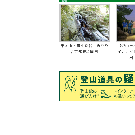
半国山・音羽渓谷 沢登り
【登山学
/ 京都府亀岡市
イカナイ
岩