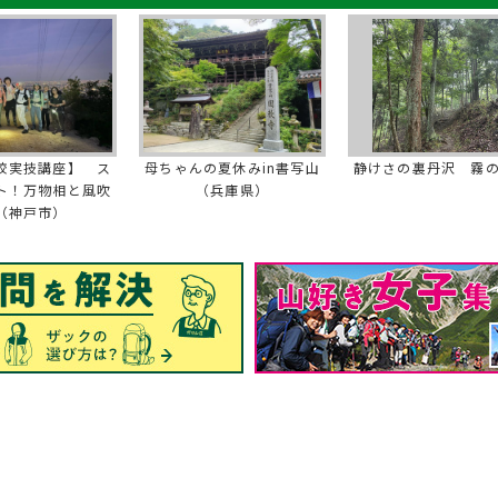
校実技講座】 ス
母ちゃんの夏休みin書写山
静けさの裏丹沢 霧
ト！万物相と風吹
（兵庫県）
（神戸市）