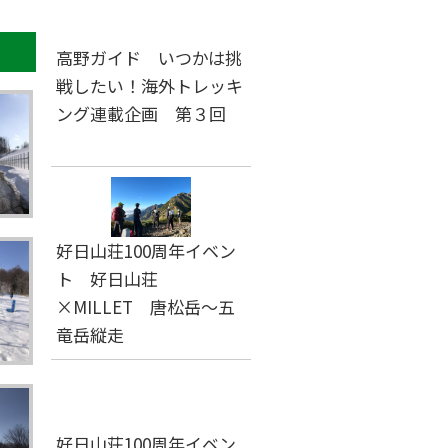
高野ガイド いつかは挑
戦したい！海外トレッキ
ング連載企画 第３回
好日山荘100周年イベン
ト 好日山荘
×MILLET 唐松岳～五
竜岳縦走
好日山荘100周年イベン