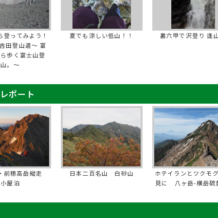
ら登ってみよう！
夏でも涼しい低山！！
裏六甲で沢登り 逢
吉田登山道～ 富
から歩く富士山登
山。～
山レポート
・前穂高岳縦走
日本二百名山 白砂山
ホテイランとツクモ
小屋泊
見に 八ヶ岳-横岳硫