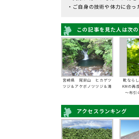
・ご自身の技術や体力に合っ
この記事を見た人は次の
宮崎県 尾鈴山 ヒカゲツ
靴なら
ツジ＆アケボノツツジ＆滝
KMの再
～布引
アクセスランキング