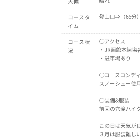
晴れ
天候
登山口⇒（65分
コースタ
イム
○アクセス
コース状
・JR函館本線塩
況
・駐車場あり
○コースコンディ
スノーシュー使
○装備&服装
前回の穴滝ハイ
この日は天気が
３月は服装難し