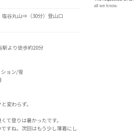
）塩谷丸山⇒（30分）登山口
谷駅より徒歩約20分
ション/雪
用
クと変わらず。
良くて登りは暑かったです。
いですね。次回はもう少し薄着にし