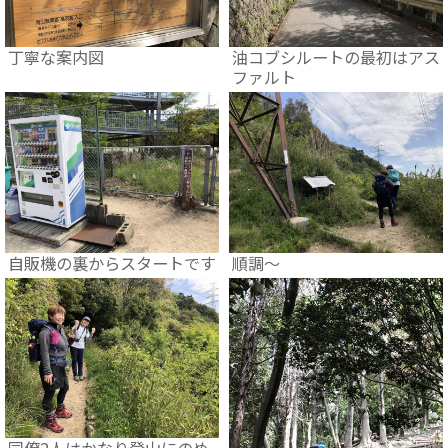
丁寧な案内図
油コブシルートの最初はアス
ファルト
自販機の裏からスタートです
順調～