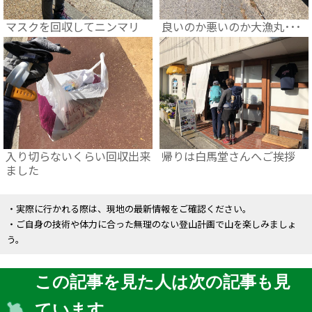
良いのか悪いのか大漁丸･･･
マスクを回収してニンマリ
入り切らないくらい回収出来
帰りは白馬堂さんへご挨拶
ました
・実際に行かれる際は、現地の最新情報をご確認ください。
・ご自身の技術や体力に合った無理のない登山計画で山を楽しみましょ
う。
この記事を見た人は次の記事も見
ています