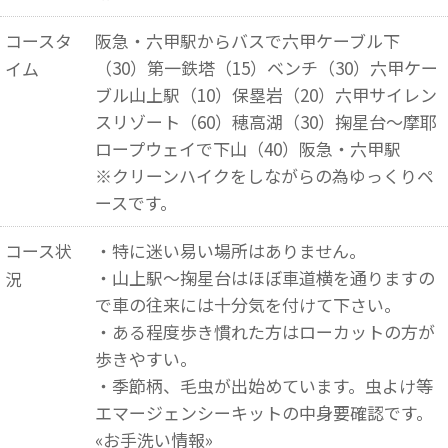
コースタ
阪急・六甲駅からバスで六甲ケーブル下
（30）第一鉄塔（15）ベンチ（30）六甲ケー
イム
ブル山上駅（10）保塁岩（20）六甲サイレン
スリゾート（60）穂高湖（30）掬星台～摩耶
ロープウェイで下山（40）阪急・六甲駅
※クリーンハイクをしながらの為ゆっくりペ
ースです。
コース状
・特に迷い易い場所はありません。
・山上駅～掬星台はほぼ車道横を通りますの
況
で車の往来には十分気を付けて下さい。
・ある程度歩き慣れた方はローカットの方が
歩きやすい。
・季節柄、毛虫が出始めています。虫よけ等
エマージェンシーキットの中身要確認です。
«お手洗い情報»