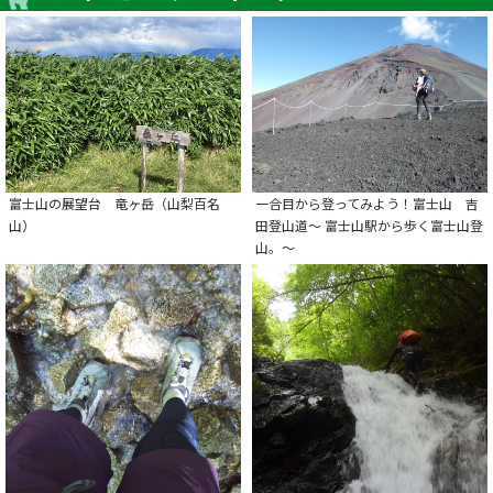
富士山の展望台 竜ヶ岳（山梨百名
一合目から登ってみよう！富士山 吉
山）
田登山道～ 富士山駅から歩く富士山登
山。～