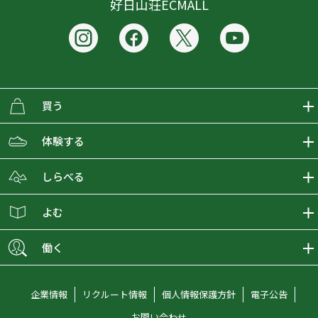
好日山荘ECMALL
買う
ECMALLの商品をさがす
体験する
取り扱いブランド一覧
おとな女子登山部
しらべる
店舗の商品をさがす
登山学校
登山レポート
よむ
ショップブログ
YamaPos
スタートNAVI
ECMedia
働く
会員募集
グラビティリサーチ
山の辞典
ECMALLチャンネル
新卒採用情報
企業情報
リクルート情報
個人情報保護方針
電子公告
オンラインコンシェルジュ
好日山荘マガジン
中途採用情報
お問い合わせ