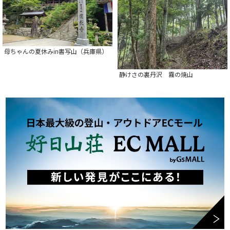
母ちゃんの夏休みin書写山（兵庫県）
静けさの裏丹沢 霧の焼山