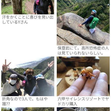
汗をかくことに喜びを見い出
しているYさん
保塁岩にて。高所恐怖症の人
は見ていられないらしい。
六甲サイレンスリゾートでヤ
折角なので3人で。もはや
ドカリ購入
誰??