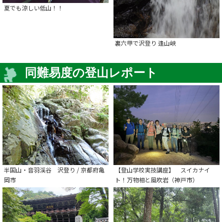
夏でも涼しい低山！！
裏六甲で沢登り 逢山峡
同難易度の登山レポート
半国山・音羽渓谷 沢登り / 京都府亀
【登山学校実技講座】 スイカナイ
岡市
ト！万物相と風吹岩（神戸市）