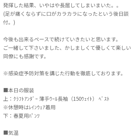
発揮した結果、いやはや長居してしまいまいた。。
(足が痛くならずに口がカラカラになったという後日談
付。)
今後も出来るペースで続けていきたいと思います。
ご一緒して下さいました、かしましくて優しくて楽しい
同僚にも感謝です。
※感染症予防対策を講じた行動を徹底しております。
■本日の服装
上：ｸﾗﾌﾄｱﾝﾀﾞｰ 薄手ｳｰﾙ長袖（150ｳｪｲﾄ） ﾍﾞｽﾄ
※休憩時はﾚｲﾝｳｪｱ着用
下：春夏用ﾊﾟﾝﾂ
■気温