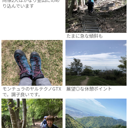
同僚2人はかなり登山にのめ
り込んでいます
たまに急な傾斜も
モンチュラのヤルテクノGTX
展望◎な休憩ポイント
で。調子良いです。