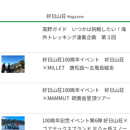
好日山荘
Magazine
高野ガイド いつかは挑戦したい！海
外トレッキング連載企画 第３回
好日山荘100周年イベント 好日山荘
×MILLET 唐松岳～五竜岳縦走
好日山荘100周年イベント 好日山荘
×MAMMUT 硫黄岳登頂ツアー
100周年記念イベント第6弾 好日山荘×
ゴアテックスブランド 北八ヶ岳スノー