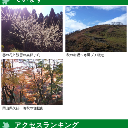
春の花と残雪の奥獅子吼
秋の赤坂～寒風プチ縦走
岡山県矢掛 晩秋の伽藍山
アクセスランキング