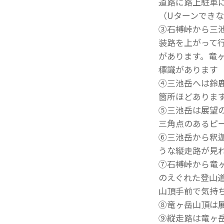
道路に路上駐車
（Uターンでき
③石榑峠から三
装路を上がって
があります。竜
標識があります
④三池岳へは鈴
箇所ほどありま
⑤三池岳は展望
三角点のあるピ
⑥三池岳から釈
うな縦走路が見
⑦石榑峠から竜
のえぐれた登山
山頂手前で気持
⑧竜ヶ岳山頂は
⑨縦走路は竜ヶ