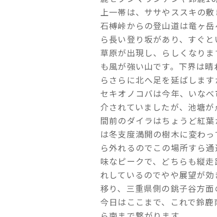
上一帯は、ササやススキの敷
石榑峠からの登山道は竜ヶ岳
ら長い登り坂があり、すぐと
草原が出現し、らしくなりま
も風が強い山です。下界は晴
らさらに北へ足を延ばします
セキオノコバは今年、いなべ
介されていましたが、池塘が
間前のダイラはちょうど紅葉
は冬支度満開の樹木に変わっ
ら外れるのでこの場所すら通
味なピークで、どちらも縦走
れしているのでやや展望が効
移り、三重県側の銚子谷方面
今日はここまで、これで鈴鹿
ら南まで繋がります。