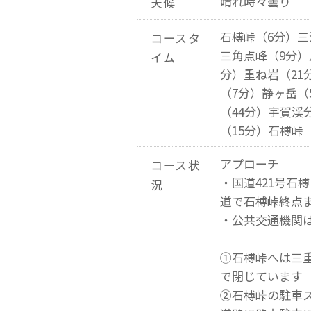
晴れ時々曇り
天候
石榑峠（6分）三
コースタ
三角点峰（9分）
イム
分）重ね岩（21
（7分）静ヶ岳（
（44分）宇賀渓
（15分）石榑峠
アプローチ
コース状
・国道421号石
況
道で石榑峠終点
・公共交通機関
①石榑峠へは三
で閉じています
②石榑峠の駐車ス