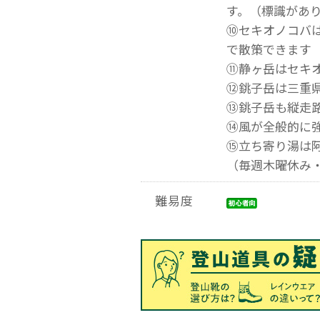
す。（標識があ
⑩セキオノコバ
で散策できます
⑪静ヶ岳はセキ
⑫銚子岳は三重
⑬銚子岳も縦走
⑭風が全般的に
⑮立ち寄り湯は阿
（毎週木曜休み・11
難易度