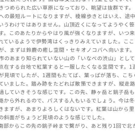
きつめられた広い草原になっており、眺望は抜群です。
への最短ルートになりますが、稜線歩きとはいえ、途
いうわけではありません。山頂近くになってようやく笹
す。このあたりからやはり風が強くなりますが、いつ
れているようで伊勢湾はくっきりみえていました。ここ
が、まずは鈴鹿の癒し空間・セキオノコバへ向います
市のあまり知られていない山の「いなべの渋山」とし
点在する台地で紅葉すると一服したくなる空間です。1
が見頃でしたが、1週間もたてば、葉っぱが落ち、こち
ていました。踏み跡をたどれば散策できますが、縦走
過していきそうな感じです。この先、静ヶ岳と銚子岳も
路から外れるので、パスする人もいるでしょう。今は冬
きますが、あまりよろしくはないです。紅葉は山から里
の斜面がちょうど見頃のような感じでした。
南部からこの先の銚子峠まで繋がり、あと残り1回で北