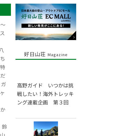
岳～
ス
八
好日山荘
Magazine
ち
特
んだ
もガ
高野ガイド いつかは挑
ヶ
戦したい！海外トレッキ
ング連載企画 第３回
わか
、鈴
、山