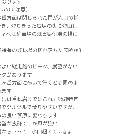
になります
ないので注意）
池岳方面は閉じられた門が入口の舗
行き、登りきった広場の奥に登山口
ヶ岳へは駐車場の滋賀県側端の横に
鹿特有のガレ場の切れ落ちた箇所が3
す
のよい縦走路のピーク、展望がない
ークがあります
迦ヶ岳方面に歩いて行くと庭園のよ
れます
ヶ岳は重ね岩まではこれも鈴鹿特有
道でツルツルで滑りやすいですが、
ちの良い笹原に変わります
展望が抜群ですが風が強い
岳から下って、小山超えていきま