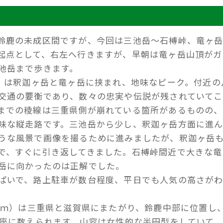
鈴鹿の未成区間ですが、今回は三池岳～石榑峠、竜ヶ
起点として、右左へ行きますが、早朝は竜ヶ岳山頂がガ
池岳まで歩きます。
ｍ）は釈迦ヶ岳と竜ヶ岳に挟まれ、地味なピーク。付近の
交通の要衡であり、数々の忠実や伝説が残されていてこ
までの稜線は三重県側が崩れている箇所があるものの、
味な縦走路です。三池岳から少し、釈迦ヶ岳方面に進
うな風景で画像を撮るために進みましたが、釈迦ヶ岳
で、すぐに引き返してきました。石榑峠間近で大きな竜
岳に向かったのは正解でした。
ぱいで、路上駐車が数台程度、平日でも人気の高さが
99ｍ）は三重県と滋賀県にまたがり、鈴鹿中部に位置し
0座に数えられます。山容は女性的な半円型をしていて