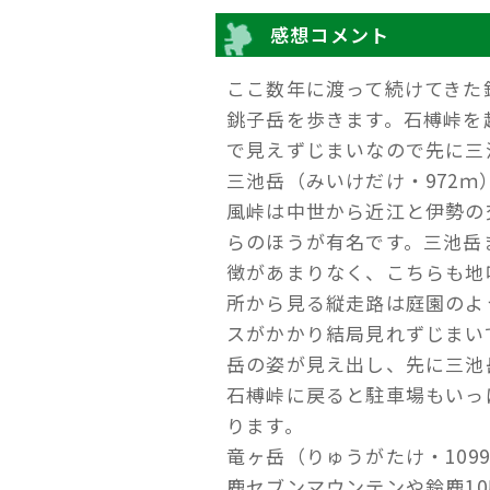
感想コメント
ここ数年に渡って続けてきた
銚子岳を歩きます。石榑峠を
で見えずじまいなので先に三
三池岳（みいけだけ・972
風峠は中世から近江と伊勢の
らのほうが有名です。三池岳
徴があまりなく、こちらも地
所から見る縦走路は庭園のよ
スがかかり結局見れずじまい
岳の姿が見え出し、先に三池
石榑峠に戻ると駐車場もいっ
ります。
竜ヶ岳（りゅうがたけ・10
鹿セブンマウンテンや鈴鹿1