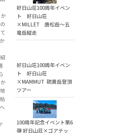
好日山荘100周年イベン
中か
ト 好日山荘
の
×MILLET 唐松岳～五
来て
竜岳縦走
か
。
て紹
好日山荘100周年イベン
週
ト 好日山荘
ら
×MAMMUT 硫黄岳登頂
路か
ツアー
地
枯
へ
100周年記念イベント第6
か
弾 好日山荘×ゴアテッ