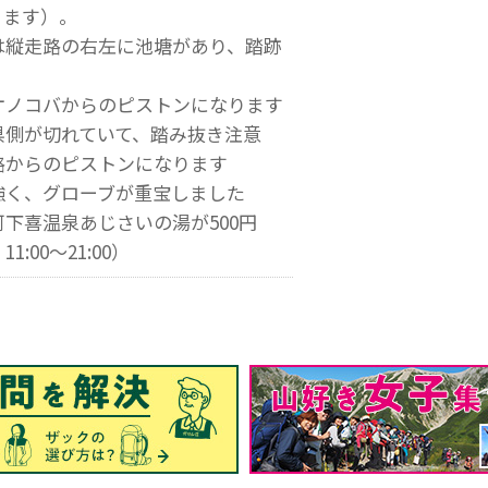
ります）。
は縦走路の右左に池塘があり、踏跡
オノコバからのピストンになります
県側が切れていて、踏み抜き注意
路からのピストンになります
強く、グローブが重宝しました
下喜温泉あじさいの湯が500円
:00～21:00）