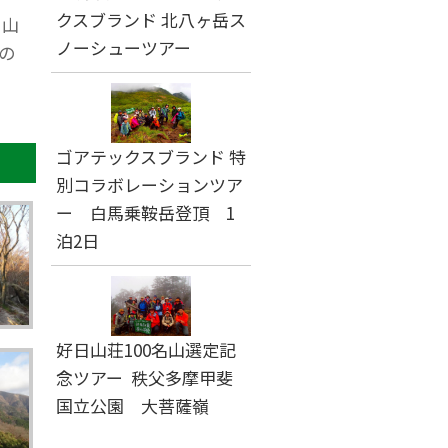
クスブランド 北八ヶ岳ス
の山
ノーシューツアー
の
ゴアテックスブランド 特
別コラボレーションツア
ー 白馬乗鞍岳登頂 1
泊2日
好日山荘100名山選定記
念ツアー 秩父多摩甲斐
国立公園 大菩薩嶺