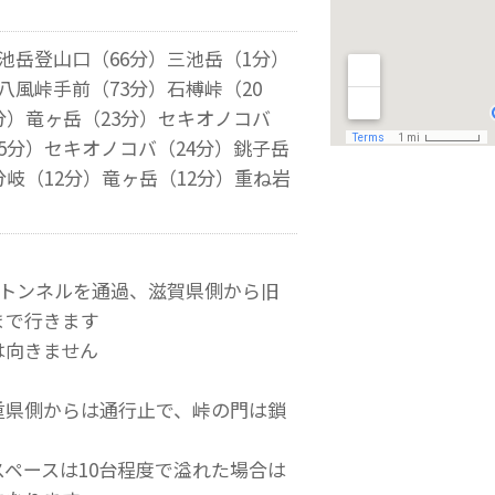
池岳登山口（66分）三池岳（1分）
八風峠手前（73分）石榑峠（20
分）竜ヶ岳（23分）セキオノコバ
5分）セキオノコバ（24分）銚子岳
分岐（12分）竜ヶ岳（12分）重ね岩
榑トンネルを通過、滋賀県側から旧
まで行きます
は向きません
重県側からは通行止で、峠の門は鎖
ペースは10台程度で溢れた場合は