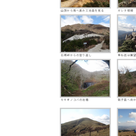
山頂から南へ進み三池岳を見る
ガレタ稜線
石榑峠からの登り返し
重ね岩は展
セキオノコバの池塘
銚子岳へ向