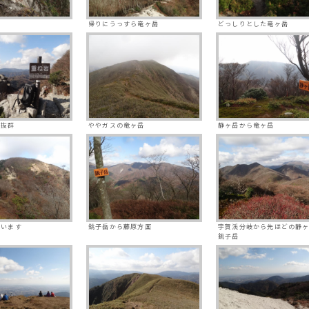
帰りにうっすら竜ヶ岳
どっしりとした竜ヶ岳
望抜群
ややガスの竜ヶ岳
静ヶ岳から竜ヶ岳
かいます
銚子岳から藤原方面
宇賀渓分岐から先ほどの静
銚子岳