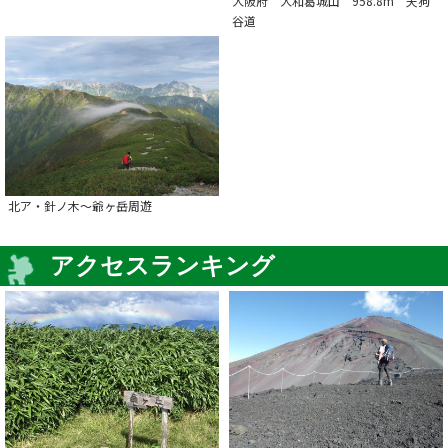
大阪府 大和葛城山 958.8m 天狗
谷道
北ア・針ノ木～爺ヶ岳周遊
アクセスランキング