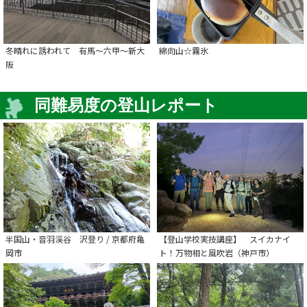
冬晴れに誘われて 有馬～六甲～新大
綿向山☆霧氷
阪
同難易度の登山レポート
半国山・音羽渓谷 沢登り / 京都府亀
【登山学校実技講座】 スイカナイ
岡市
ト！万物相と風吹岩（神戸市）