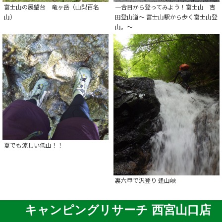
富士山の展望台 竜ヶ岳（山梨百名
一合目から登ってみよう！富士山 吉
山）
田登山道～ 富士山駅から歩く富士山登
山。～
夏でも涼しい低山！！
裏六甲で沢登り 逢山峡
キャンピングリサーチ 西宮山口店