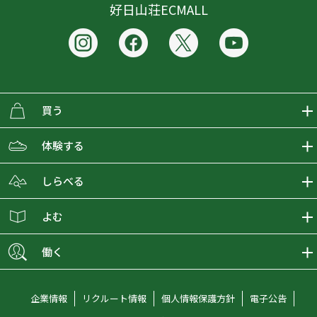
好日山荘ECMALL
買う
ECMALLの商品をさがす
体験する
取り扱いブランド一覧
おとな女子登山部
しらべる
店舗の商品をさがす
登山学校
登山レポート
よむ
ショップブログ
YamaPos
スタートNAVI
ECMedia
働く
会員募集
グラビティリサーチ
山の辞典
ECMALLチャンネル
新卒採用情報
企業情報
リクルート情報
個人情報保護方針
電子公告
オンラインコンシェルジュ
好日山荘マガジン
中途採用情報