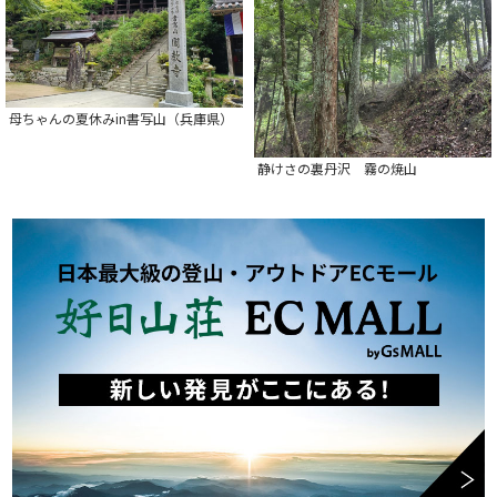
母ちゃんの夏休みin書写山（兵庫県）
静けさの裏丹沢 霧の焼山