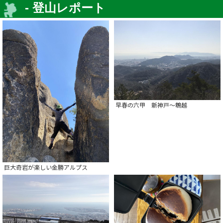
- 登山レポート
早春の六甲 新神戸～鵯越
巨大奇岩が楽しい金勝アルプス