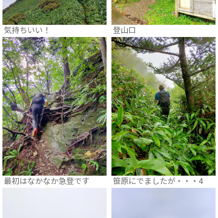
気持ちいい！
登山口
最初はなかなか急登です
笹原にでましたが・・・4