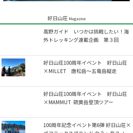
好日山荘
Magazine
高野ガイド いつかは挑戦したい！海
外トレッキング連載企画 第３回
好日山荘100周年イベント 好日山荘
×MILLET 唐松岳～五竜岳縦走
好日山荘100周年イベント 好日山荘
×MAMMUT 硫黄岳登頂ツアー
100周年記念イベント第6弾 好日山荘×