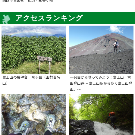
アクセスランキング
富士山の展望台 竜ヶ岳（山梨百名
一合目から登ってみよう！富士山 吉
山）
田登山道～ 富士山駅から歩く富士山登
山。～