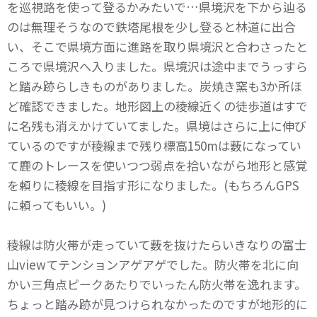
を巡視路を使って登るかみたいで…県境沢を下から辿る
のは無理そうなので鉄塔尾根を少し登ると林道に出合
い、そこで県境方面に進路を取り県境沢と合わさったと
ころで県境沢へ入りました。県境沢は途中までうっすら
と踏み跡らしきものがありました。炭焼き窯も3か所ほ
ど確認できました。地形図上の稜線近くの徒歩道はすで
に名残も消えかけていてました。県境はさらに上に伸び
ているのですが稜線まで残り標高150mは薮になってい
て鹿のトレースを使いつつ弱点を拾いながら地形と感覚
を頼りに稜線を目指す形になりました。(もちろんGPS
に頼ってもいい。)
稜線は防火帯が走っていて薮を抜けたらいきなりの富士
山viewてテンションアゲアゲでした。防火帯を北に向
かい三角点ピークあたりでいったん防火帯を逸れます。
ちょっと踏み跡が見つけられなかったのですが地形的に