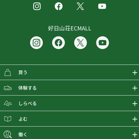
好日山荘ECMALL
買う
ECMALLの商品をさがす
体験する
取り扱いブランド一覧
おとな女子登山部
しらべる
店舗の商品をさがす
登山学校
登山レポート
よむ
ショップブログ
YamaPos
スタートNAVI
ECMedia
働く