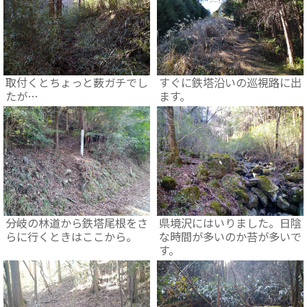
取付くとちょっと薮ガチでし
すぐに鉄塔沿いの巡視路に出
たが…
ます。
分岐の林道から鉄塔尾根をさ
県境沢にはいりました。日陰
らに行くときはここから。
な時間が多いのか苔が多いで
す。