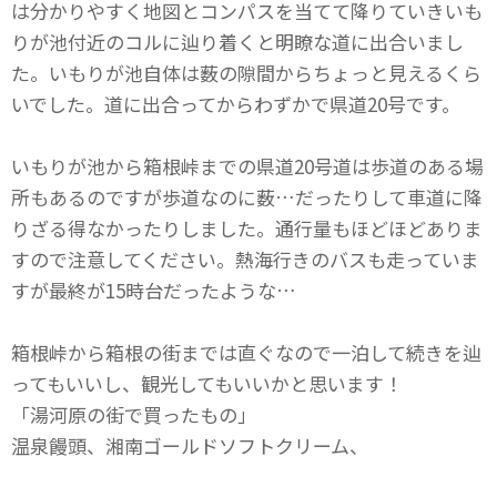
は分かりやすく地図とコンパスを当てて降りていきいも
りが池付近のコルに辿り着くと明瞭な道に出合いまし
た。いもりが池自体は薮の隙間からちょっと見えるくら
いでした。道に出合ってからわずかで県道20号です。
いもりが池から箱根峠までの県道20号道は歩道のある場
所もあるのですが歩道なのに薮…だったりして車道に降
りざる得なかったりしました。通行量もほどほどありま
すので注意してください。熱海行きのバスも走っていま
すが最終が15時台だったような…
箱根峠から箱根の街までは直ぐなので一泊して続きを辿
ってもいいし、観光してもいいかと思います！
「湯河原の街で買ったもの」
温泉饅頭、湘南ゴールドソフトクリーム、