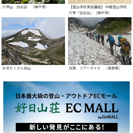
六甲山 白石谷 （神戸市）
【登山学校実技講座】 中級登山学校
六甲「白石谷」（神戸市）
お花たくさん白山
白馬 ツアーガイド （長野県）