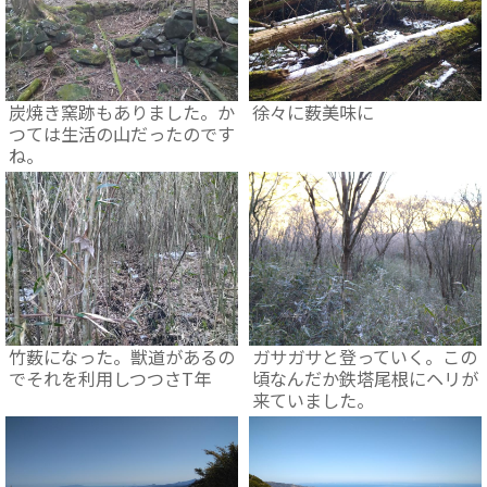
炭焼き窯跡もありました。か
徐々に薮美味に
つては生活の山だったのです
ね。
竹薮になった。獣道があるの
ガサガサと登っていく。この
でそれを利用しつつさT年
頃なんだか鉄塔尾根にヘリが
来ていました。