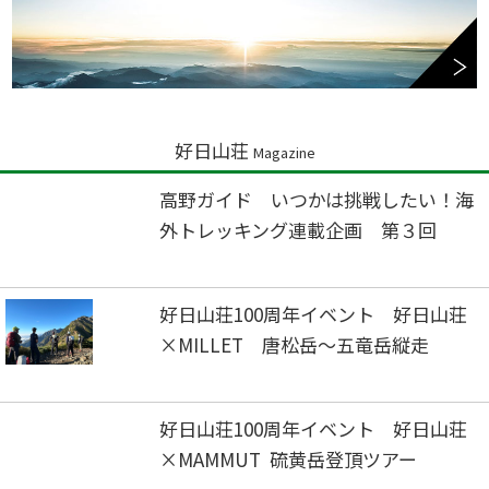
好日山荘
Magazine
高野ガイド いつかは挑戦したい！海
外トレッキング連載企画 第３回
好日山荘100周年イベント 好日山荘
×MILLET 唐松岳～五竜岳縦走
好日山荘100周年イベント 好日山荘
×MAMMUT 硫黄岳登頂ツアー