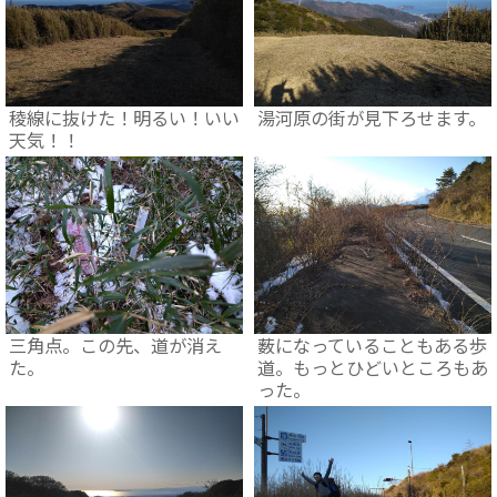
稜線に抜けた！明るい！いい
湯河原の街が見下ろせます。
天気！！
三角点。この先、道が消え
薮になっていることもある歩
た。
道。もっとひどいところもあ
った。