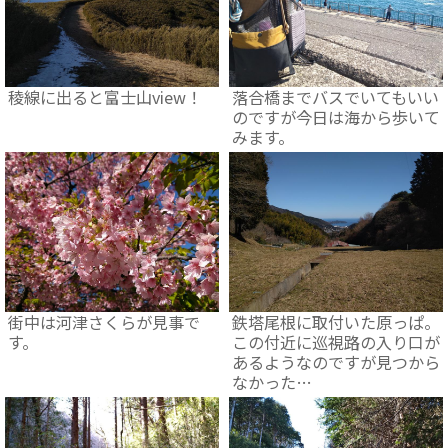
稜線に出ると富士山view！
落合橋までバスでいてもいい
のですが今日は海から歩いて
みます。
街中は河津さくらが見事で
鉄塔尾根に取付いた原っぱ。
す。
この付近に巡視路の入り口が
あるようなのですが見つから
なかった…