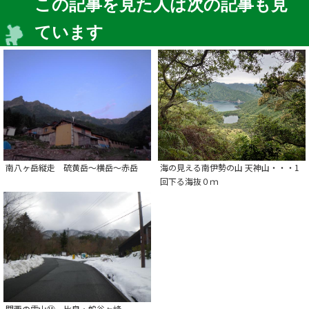
この記事を見た人は次の記事も見
ています
南八ヶ岳縦走 硫黄岳～横岳～赤岳
海の見える南伊勢の山 天神山・・・1
回下る海抜０ｍ
関西の雪山⑩ 比良・蛇谷ヶ峰