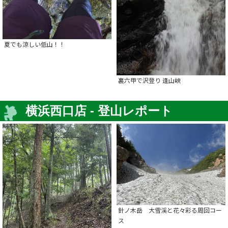
夏でも涼しい低山！！
裏六甲で沢登り 逢山峡
横浜西口店 - 登山レポート
針ノ木岳 大雪渓と花々彩る周回コー
ス