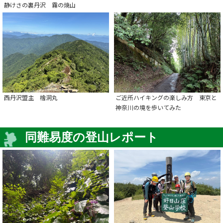
静けさの裏丹沢 霧の焼山
西丹沢盟主 檜洞丸
ご近所ハイキングの楽しみ方 東京と
神奈川の境を歩いてみた
同難易度の登山レポート