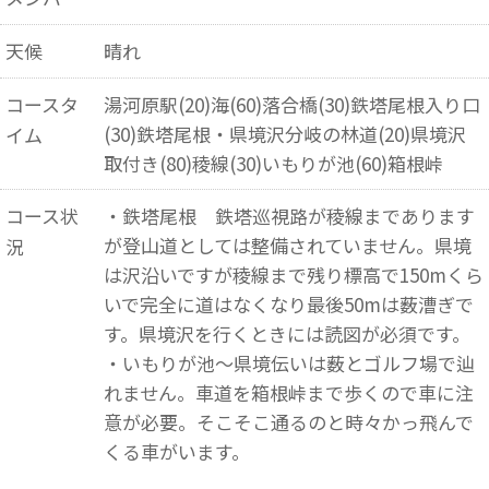
天候
晴れ
コースタ
湯河原駅(20)海(60)落合橋(30)鉄塔尾根入り口
(30)鉄塔尾根・県境沢分岐の林道(20)県境沢
イム
取付き(80)稜線(30)いもりが池(60)箱根峠
コース状
・鉄塔尾根 鉄塔巡視路が稜線まであります
が登山道としては整備されていません。県境
況
は沢沿いですが稜線まで残り標高で150mくら
いで完全に道はなくなり最後50mは薮漕ぎで
す。県境沢を行くときには読図が必須です。
・いもりが池～県境伝いは薮とゴルフ場で辿
れません。車道を箱根峠まで歩くので車に注
意が必要。そこそこ通るのと時々かっ飛んで
くる車がいます。