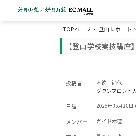
TOPページ
登山レポート
【登山学校実技講座
木德 尚代
投稿者
グランフロント
2025年05月18日 
日程
ガイド木德 
メンバー