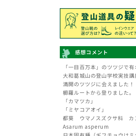
感想コメント
「一目百万本」のツツジで有
大和葛城山の登山学校実技講
満開のツツジに会えました！
櫛羅ルートから登りました。
「カマツカ」
「ミヤコアオイ」
都葵 ウマノスズクサ科 カ
Asarum asperum
日本固有種（ギフチョウはミ