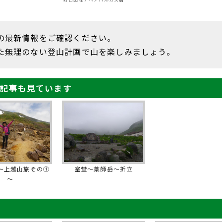
の最新情報をご確認ください。
た無理のない登山計画で山を楽しみましょう。
記事も見ています
～上越山旅その①
室堂～薬師岳～折立
～