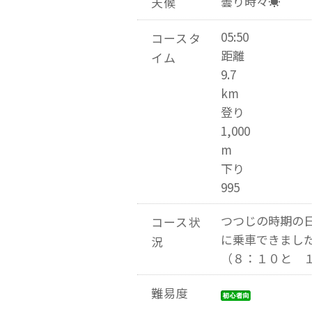
曇り時々☀
天候
05:50
コースタ
距離
イム
9.7
km
登り
1,000
m
下り
995
つつじの時期の
コース状
に乗車できまし
況
（８：１０と 
難易度