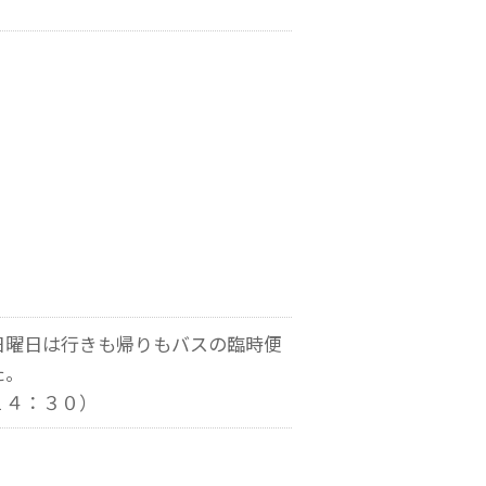
日曜日は行きも帰りもバスの臨時便
た。
１４：３０）