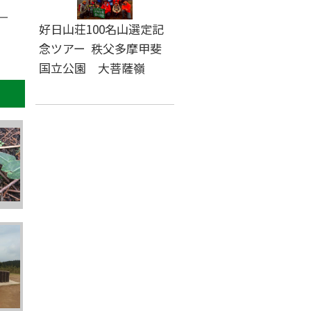
ー
好日山荘100名山選定記
念ツアー 秩父多摩甲斐
国立公園 大菩薩嶺