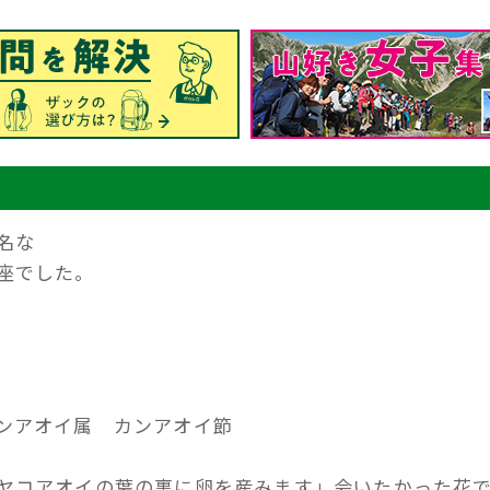
名な
座でした。
ンアオイ属 カンアオイ節
ヤコアオイの葉の裏に卵を産みます」会いたかった花