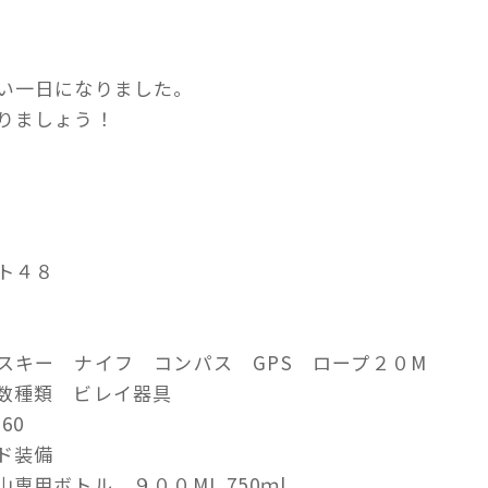
い一日になりました。
りましょう！
イト４８
スキー ナイフ コンパス GPS ロープ２０M
数種類 ビレイ器具
0 60
イド装備
用ボトル ９００ML.750ｍl