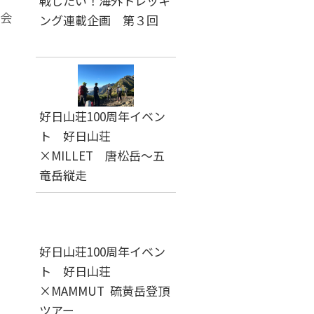
戦したい！海外トレッキ
会
ング連載企画 第３回
好日山荘100周年イベン
ト 好日山荘
×MILLET 唐松岳～五
竜岳縦走
好日山荘100周年イベン
ト 好日山荘
×MAMMUT 硫黄岳登頂
ツアー