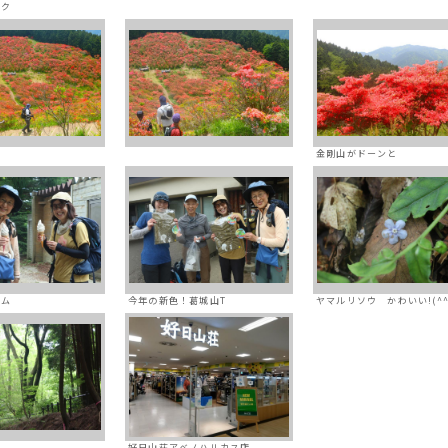
サク
金剛山がドーンと
ーム
今年の新色！葛城山T
ヤマルリソウ かわいい!(^^
好日山荘アベノハルカス店