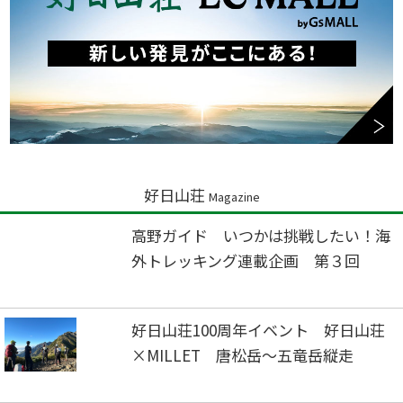
好日山荘
Magazine
高野ガイド いつかは挑戦したい！海
外トレッキング連載企画 第３回
好日山荘100周年イベント 好日山荘
×MILLET 唐松岳～五竜岳縦走