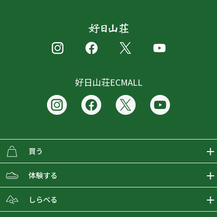
好日山荘ECMALL
買う
ECMALLの商品をさがす
体験する
取り扱いブランド一覧
おとな女子登山部
しらべる
店舗の商品をさがす