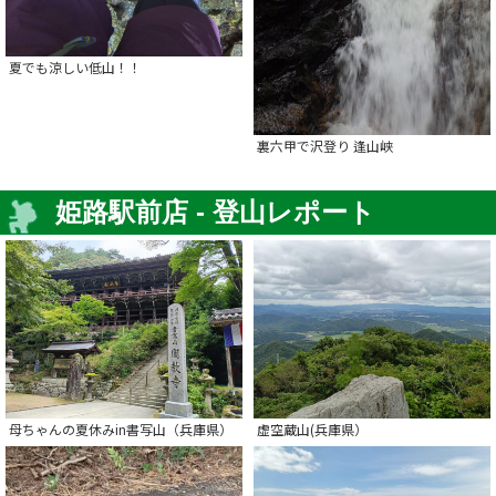
夏でも涼しい低山！！
裏六甲で沢登り 逢山峡
姫路駅前店 - 登山レポート
母ちゃんの夏休みin書写山（兵庫県）
虚空蔵山(兵庫県）