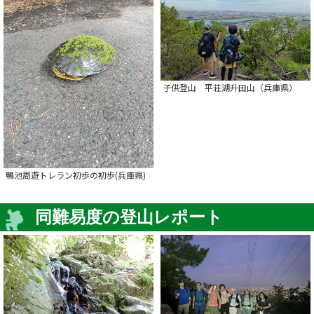
子供登山 平荘湖升田山（兵庫県）
鴨池周遊トレラン初歩の初歩(兵庫県)
同難易度の登山レポート