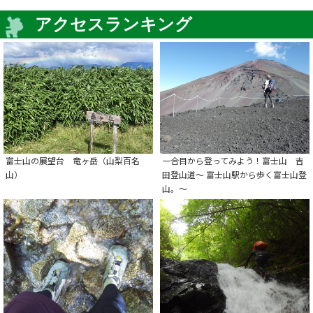
アクセスランキング
富士山の展望台 竜ヶ岳（山梨百名
一合目から登ってみよう！富士山 吉
山）
田登山道～ 富士山駅から歩く富士山登
山。～