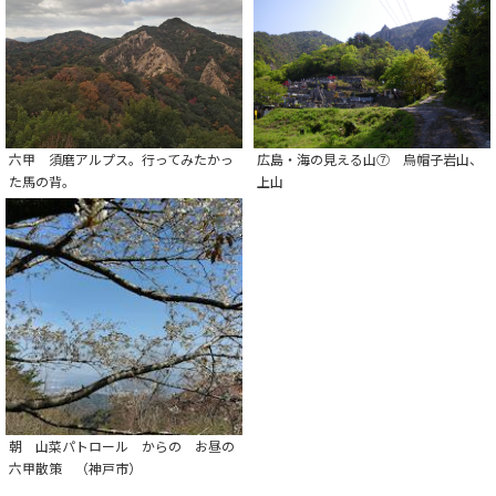
六甲 須磨アルプス。行ってみたかっ
広島・海の見える山⑦ 烏帽子岩山、
た馬の背。
上山
朝 山菜パトロール からの お昼の
六甲散策 （神戸市）