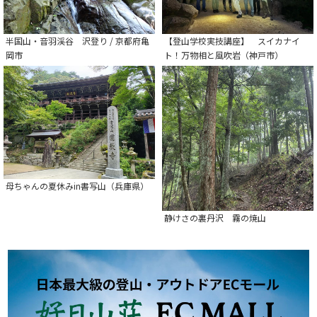
半国山・音羽渓谷 沢登り / 京都府亀
【登山学校実技講座】 スイカナイ
岡市
ト！万物相と風吹岩（神戸市）
母ちゃんの夏休みin書写山（兵庫県）
静けさの裏丹沢 霧の焼山