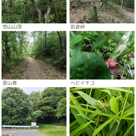
惣山山頂
岩倉峠
登山者
ヘビイチゴ