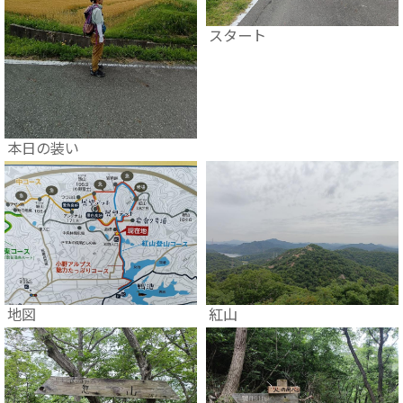
スタート
本日の装い
地図
紅山