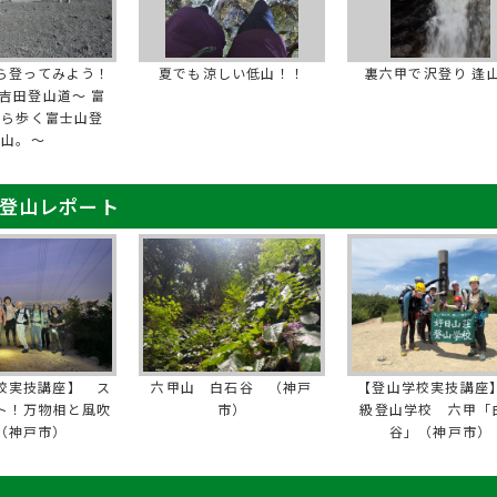
ら登ってみよう！
夏でも涼しい低山！！
裏六甲で沢登り 逢
吉田登山道～ 富
から歩く富士山登
山。～
 登山レポート
校実技講座】 ス
六甲山 白石谷 （神戸
【登山学校実技講座】
ト！万物相と風吹
市）
級登山学校 六甲「
（神戸市）
谷」（神戸市）