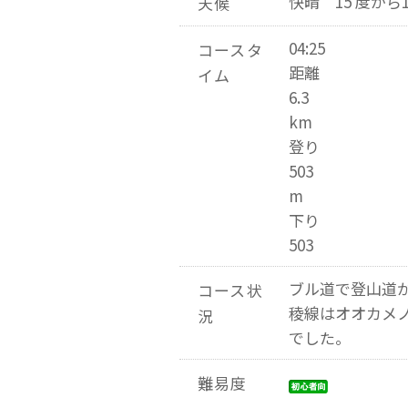
快晴 15 度から
天候
04:25
コースタ
距離
イム
6.3
km
登り
503
m
下り
503
ブル道で登山道
コース状
稜線はオオカメ
況
でした。
難易度