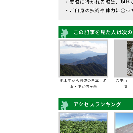
・実際に行かれる際は、現地
・ご自身の技術や体力に合っ
この記事を見た人は次の
毛木平から周遊の日本百名
六甲山 
山・甲武信ヶ岳
滝 
アクセスランキング