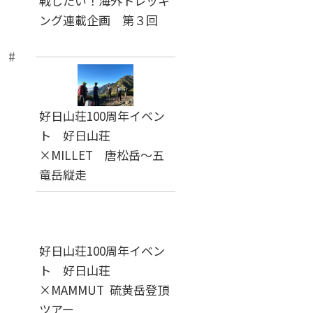
戦したい！海外トレッキ
ング連載企画 第３回
 #
好日山荘100周年イベン
ト 好日山荘
×MILLET 唐松岳～五
竜岳縦走
好日山荘100周年イベン
ト 好日山荘
×MAMMUT 硫黄岳登頂
ツアー