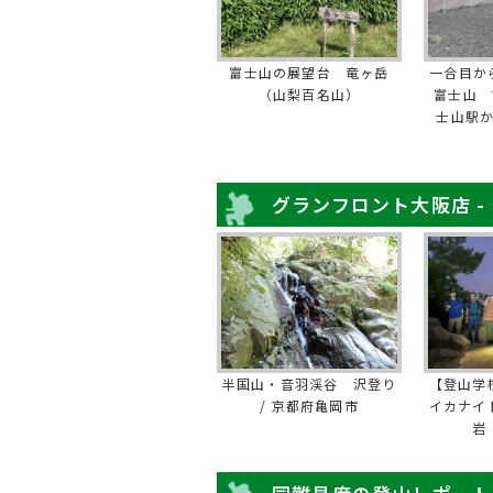
富士山の展望台 竜ヶ岳
一合目か
（山梨百名山）
富士山 
士山駅
グランフロント大阪店 -
半国山・音羽渓谷 沢登り
【登山学
/ 京都府亀岡市
イカナイ
岩