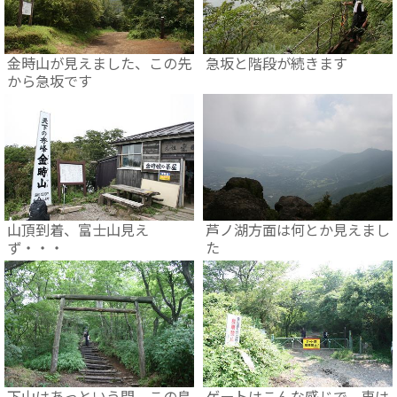
金時山が見えました、この先
急坂と階段が続きます
から急坂です
山頂到着、富士山見え
芦ノ湖方面は何とか見えまし
ず・・・
た
下山はあっという間、この鳥
ゲートはこんな感じで、車は