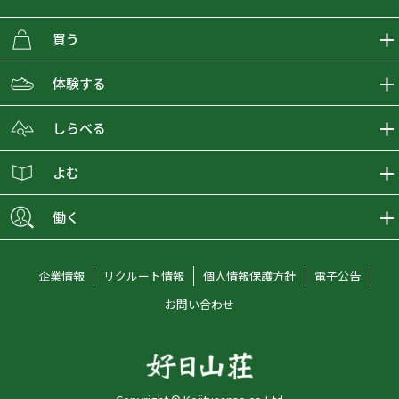
買う
ECMALLの商品をさがす
体験する
取り扱いブランド一覧
おとな女子登山部
しらべる
店舗の商品をさがす
登山学校
登山レポート
よむ
ショップブログ
YamaPos
スタートNAVI
ECMedia
働く
会員募集
グラビティリサーチ
山の辞典
ECMALLチャンネル
新卒採用情報
企業情報
リクルート情報
個人情報保護方針
電子公告
オンラインコンシェルジュ
好日山荘マガジン
中途採用情報
お問い合わせ
好日山荘チャンネル
キャリア採用情報
アルバイト採用情報