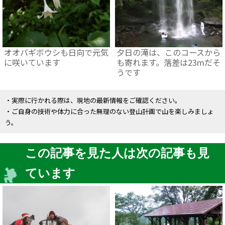
オオバギボウシも日向で元気
夕日の滝は、このコースから
に咲いています
も寄れます。落差は23mだそ
うです
・実際に行かれる際は、現地の最新情報をご確認ください。
・ご自身の技術や体力に合った無理のない登山計画で山を楽しみましょ
う。
この記事を見た人は次の記事も見
ています