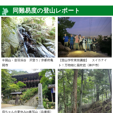
同難易度の登山レポート
半国山・音羽渓谷 沢登り / 京都府亀
【登山学校実技講座】 スイカナイ
岡市
ト！万物相と風吹岩（神戸市）
母ちゃんの夏休みin書写山（兵庫県）