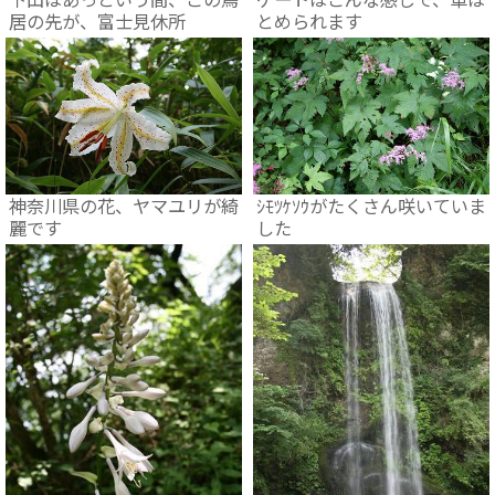
居の先が、富士見休所
とめられます
神奈川県の花、ヤマユリが綺
ｼﾓﾂｹｿｳがたくさん咲いていま
麗です
した