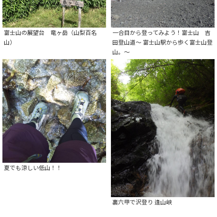
富士山の展望台 竜ヶ岳（山梨百名
一合目から登ってみよう！富士山 吉
山）
田登山道～ 富士山駅から歩く富士山登
山。～
夏でも涼しい低山！！
裏六甲で沢登り 逢山峡