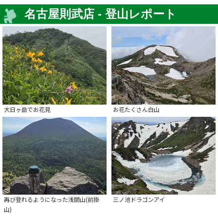
名古屋則武店 - 登山レポート
大日ヶ岳でお花見
お花たくさん白山
再び登れるようになった浅間山(前掛
三ノ池ドラゴンアイ
山)