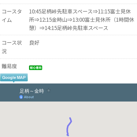
コースタ
10:45足柄峠先駐車スペース⇒11:15富士見休
所⇒12:15金時山⇒13:00富士見休所（1時間休
イム
憩）⇒14:15足柄峠先駐車スペース
コース状
良好
況
難易度