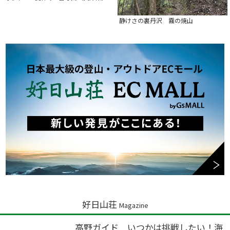
静けさの裏丹沢 霧の焼山
好日山荘
Magazine
高野ガイド いつかは挑戦したい！海