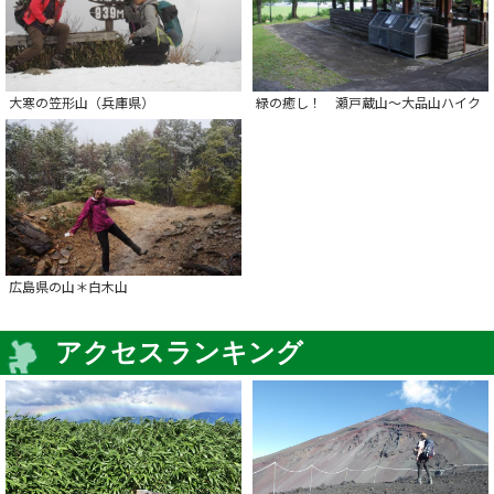
大寒の笠形山（兵庫県）
緑の癒し！ 瀬戸蔵山～大品山ハイク
広島県の山＊白木山
アクセスランキング