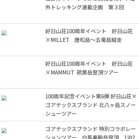
外トレッキング連載企画 第３回
好日山荘100周年イベント 好日山荘
×MILLET 唐松岳～五竜岳縦走
好日山荘100周年イベント 好日山荘
×MAMMUT 硫黄岳登頂ツアー
100周年記念イベント第6弾 好日山荘×
ゴアテックスブランド 北八ヶ岳スノー
シューツアー
ゴアテックスブランド 特別コラボレー
ションツアー 白馬乗鞍岳登頂 1泊2