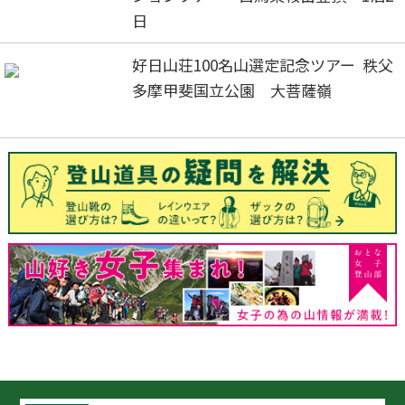
日
好日山荘100名山選定記念ツアー 秩父
多摩甲斐国立公園 大菩薩嶺