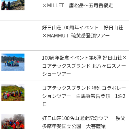
×MILLET 唐松岳～五竜岳縦走
好日山荘100周年イベント 好日山荘
×MAMMUT 硫黄岳登頂ツアー
100周年記念イベント第6弾 好日山荘×
ゴアテックスブランド 北八ヶ岳スノー
シューツアー
ゴアテックスブランド 特別コラボレー
ションツアー 白馬乗鞍岳登頂 1泊2
日
好日山荘100名山選定記念ツアー 秩父
多摩甲斐国立公園 大菩薩嶺