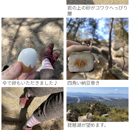
岩の上の砂がコワクへっぴり
腰
ゆで卵もいただきました♪
四角い納豆巻き
琵琶湖が望めます。