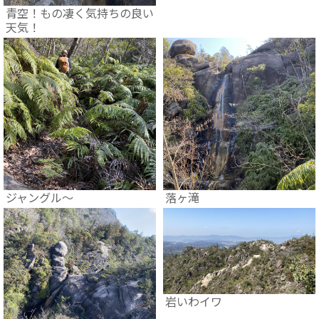
青空！もの凄く気持ちの良い
天気！
ジャングル～
落ヶ滝
岩いわイワ