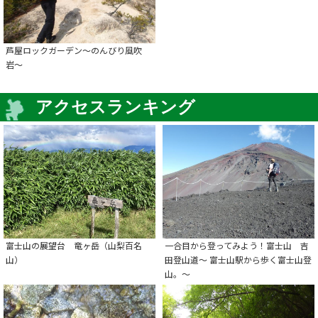
芦屋ロックガーデン〜のんびり風吹
岩〜
アクセスランキング
富士山の展望台 竜ヶ岳（山梨百名
一合目から登ってみよう！富士山 吉
山）
田登山道～ 富士山駅から歩く富士山登
山。～