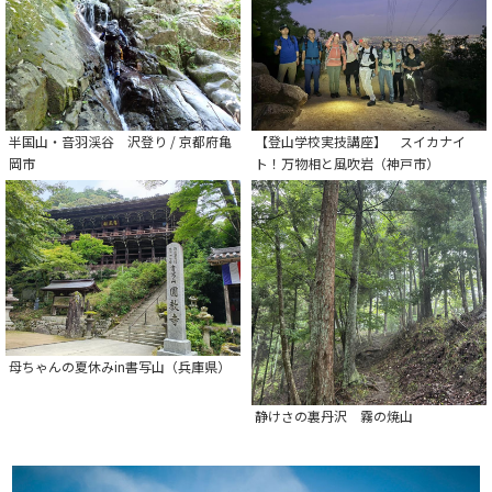
半国山・音羽渓谷 沢登り / 京都府亀
【登山学校実技講座】 スイカナイ
岡市
ト！万物相と風吹岩（神戸市）
母ちゃんの夏休みin書写山（兵庫県）
静けさの裏丹沢 霧の焼山