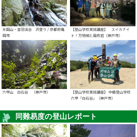
半国山・音羽渓谷 沢登り / 京都府亀
【登山学校実技講座】 スイカナイ
岡市
ト！万物相と風吹岩（神戸市）
六甲山 白石谷 （神戸市）
【登山学校実技講座】 中級登山学校
六甲「白石谷」（神戸市）
同難易度の登山レポート