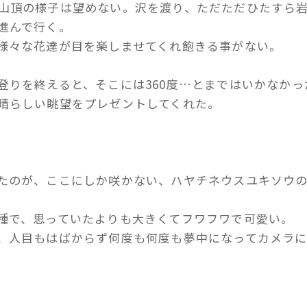
山頂の様子は望めない。沢を渡り、ただただひたすら
進んで行く。
様々な花達が目を楽しませてくれ飽きる事がない。
登りを終えると、そこには360度…とまではいかなかっ
晴らしい眺望をプレゼントしてくれた。
たのが、ここにしか咲かない、ハヤチネウスユキソウ
種で、思っていたよりも大きくてフワフワで可愛い。
、人目もはばからず何度も何度も夢中になってカメラ