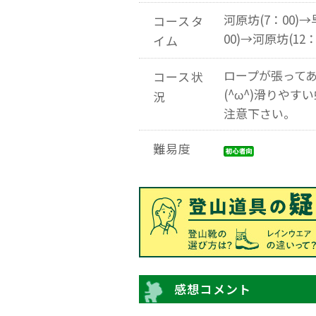
河原坊(7：00)→
コースタ
00)→河原坊(12：
イム
ロープが張って
コース状
(^ω^)滑りや
況
注意下さい。
難易度
感想コメント