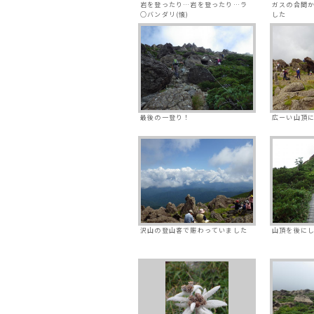
岩を登ったり…岩を登ったり…ラ
ガスの合間
○バンダリ(懐)
した
最後の一登り！
広ーい山頂
沢山の登山客で賑わっていました
山頂を後に