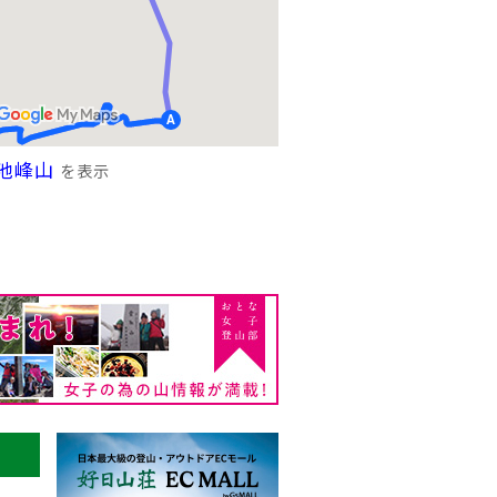
池峰山
を表示