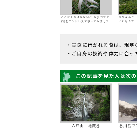
ここにしか咲かない花(ｂｙコブク
振り返ると
ロ)をエンドレスで歌ってみました
いたなんて
・実際に行かれる際は、現地
・ご自身の技術や体力に合っ
この記事を見た人は次の
六甲山 地蔵谷
谷川岳で