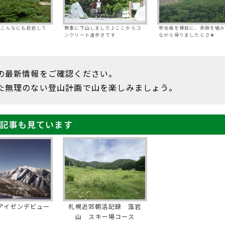
…こんなにも岩岩して
無事に下山しました♪ここからコ
早池峰を横目に、余韻を噛
ンクリート道歩きです
ながら帰りましたとさ★
の最新情報をご確認ください。
た無理のない登山計画で山を楽しみましょう。
記事も見ています
アイゼンデビュー
札幌近郊朝活記録 藻岩
山 スキー場コース