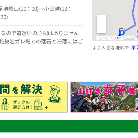
早池峰山(10：00)→小田越(12：
30)
あるので道迷いの心配はありません
すい蛇紋岩ガレ場での落石と滑落にはご
早
より大きな地図で