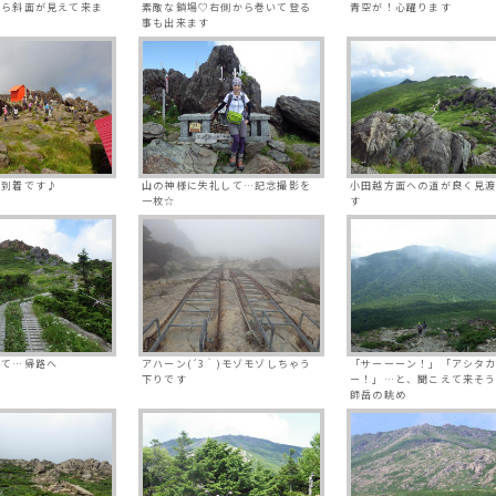
から斜面が見えて来ま
素敵な鎖場♡右側から巻いて登る
青空が！心躍ります
事も出来ます
に到着です♪
山の神様に失礼して…記念撮影を
小田越方面への道が良く見
一枚☆
す
して…帰路へ
アハーン(´3｀)モゾモゾしちゃう
「サーーーン！」「アシタ
下りです
ー！」…と、聞こえて来そ
師岳の眺め