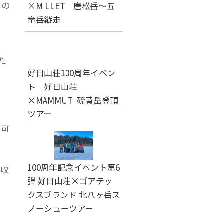
岩の
×MILLET 唐松岳～五
竜岳縦走
た
好日山荘100周年イベン
ト 好日山荘
×MAMMUT 硫黄岳登頂
ツアー
の可
100周年記念イベント第6
に収
弾 好日山荘×ゴアテッ
クスブランド 北八ヶ岳ス
ノーシューツアー