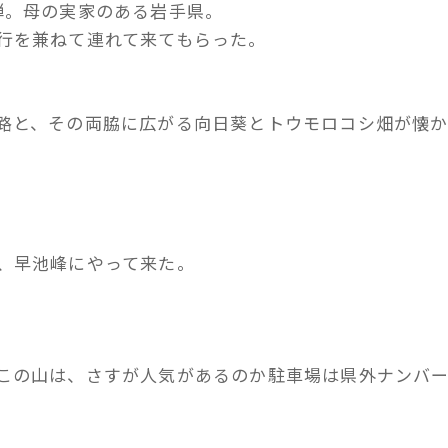
弾。母の実家のある岩手県。
行を兼ねて連れて来てもらった。
路と、その両脇に広がる向日葵とトウモロコシ畑が懐
、早池峰にやって来た。
この山は、さすが人気があるのか駐車場は県外ナンバ