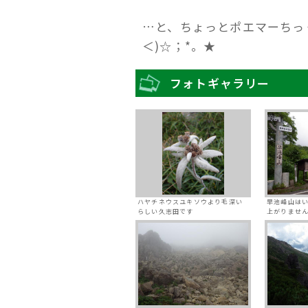
…と、ちょっとポエマーちっ
＜)☆；*。★
フォトギャラリー
ハヤチネウスユキソウより毛深い
早池峰山は
らしい久志田です
上がりません(