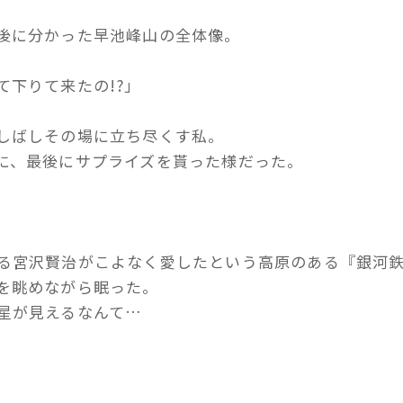
後に分かった早池峰山の全体像。
て下りて来たの!?」
しばしその場に立ち尽くす私。
に、最後にサプライズを貰った様だった。
る宮沢賢治がこよなく愛したという高原のある『銀河
を眺めながら眠った。
星が見えるなんて…