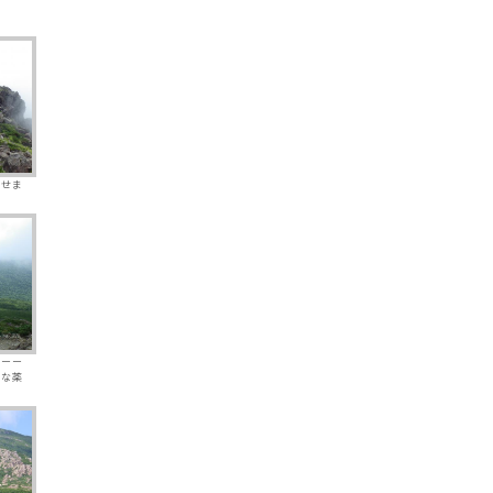
渡せま
カーー
うな薬