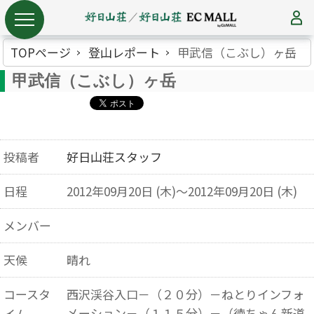
TOPページ
登山レポート
甲武信（こぶし）ヶ岳
甲武信（こぶし）ヶ岳
投稿者
好日山荘スタッフ
日程
2012年09月20日 (木)～2012年09月20日 (木)
メンバー
天候
晴れ
コースタ
西沢渓谷入口－（２０分）－ねとりインフォ
メーション－（１１５分）－（徳ちゃん新道
イム