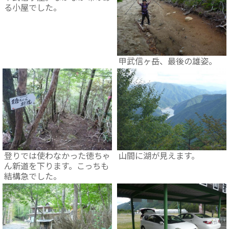
る小屋でした。
甲武信ヶ岳、最後の雄姿。
登りでは使わなかった徳ちゃ
山間に湖が見えます。
ん新道を下ります。こっちも
結構急でした。