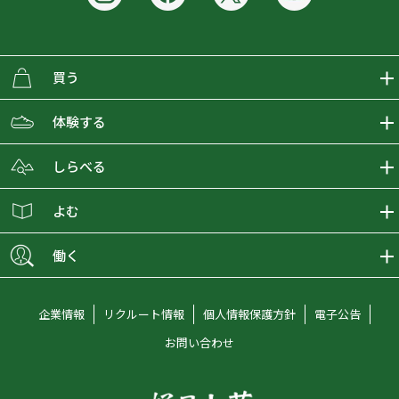
買う
ECMALLの商品をさがす
体験する
取り扱いブランド一覧
おとな女子登山部
しらべる
店舗の商品をさがす
登山学校
登山レポート
よむ
ショップブログ
YamaPos
スタートNAVI
ECMedia
働く
会員募集
グラビティリサーチ
山の辞典
ECMALLチャンネル
新卒採用情報
企業情報
リクルート情報
個人情報保護方針
電子公告
オンラインコンシェルジュ
好日山荘マガジン
中途採用情報
お問い合わせ
好日山荘チャンネル
キャリア採用情報