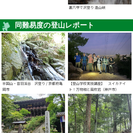
裏六甲で沢登り 逢山峡
同難易度の登山レポート
半国山・音羽渓谷 沢登り / 京都府亀
【登山学校実技講座】 スイカナイ
岡市
ト！万物相と風吹岩（神戸市）