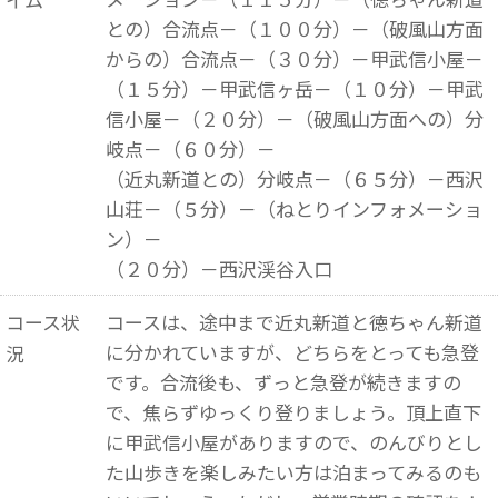
との）合流点－（１００分）－（破風山方面
からの）合流点－（３０分）－甲武信小屋－
（１５分）－甲武信ヶ岳－（１０分）－甲武
信小屋－（２０分）－（破風山方面への）分
岐点－（６０分）－
（近丸新道との）分岐点－（６５分）－西沢
山荘－（５分）－（ねとりインフォメーショ
ン）－
（２０分）－西沢渓谷入口
コース状
コースは、途中まで近丸新道と徳ちゃん新道
に分かれていますが、どちらをとっても急登
況
です。合流後も、ずっと急登が続きますの
で、焦らずゆっくり登りましょう。頂上直下
に甲武信小屋がありますので、のんびりとし
た山歩きを楽しみたい方は泊まってみるのも