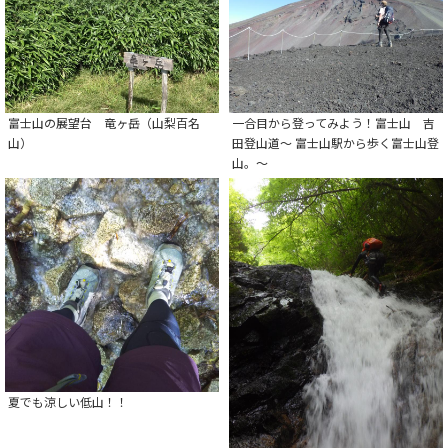
富士山の展望台 竜ヶ岳（山梨百名
一合目から登ってみよう！富士山 吉
山）
田登山道～ 富士山駅から歩く富士山登
山。～
夏でも涼しい低山！！