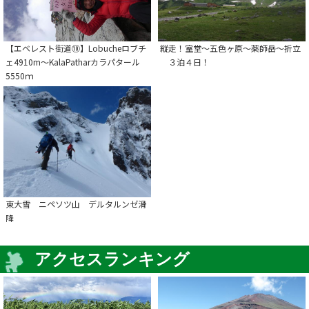
【エベレスト街道⑩】Lobucheロブチ
縦走！室堂～五色ヶ原～薬師岳～折立
ェ4910m～KalaPatharカラパタール
３泊４日！
5550ｍ
東大雪 ニペソツ山 デルタルンゼ滑
降
アクセスランキング