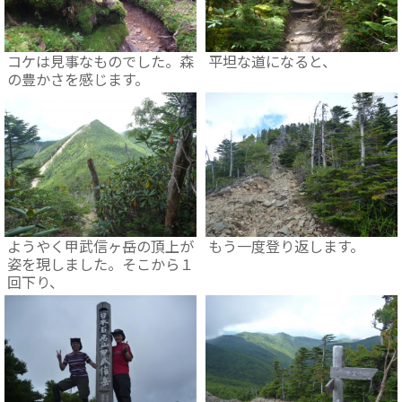
コケは見事なものでした。森
平坦な道になると、
の豊かさを感じます。
ようやく甲武信ヶ岳の頂上が
もう一度登り返します。
姿を現しました。そこから１
回下り、