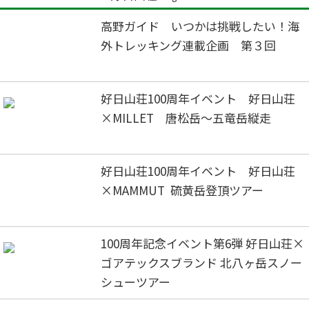
高野ガイド いつかは挑戦したい！海
外トレッキング連載企画 第３回
好日山荘100周年イベント 好日山荘
×MILLET 唐松岳～五竜岳縦走
好日山荘100周年イベント 好日山荘
×MAMMUT 硫黄岳登頂ツアー
100周年記念イベント第6弾 好日山荘×
ゴアテックスブランド 北八ヶ岳スノー
シューツアー