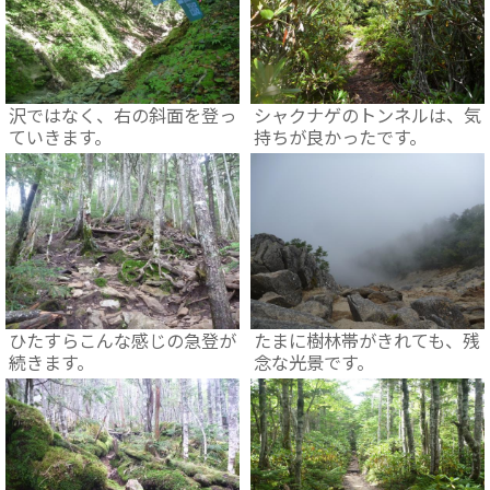
沢ではなく、右の斜面を登っ
シャクナゲのトンネルは、気
ていきます。
持ちが良かったです。
ひたすらこんな感じの急登が
たまに樹林帯がきれても、残
続きます。
念な光景です。