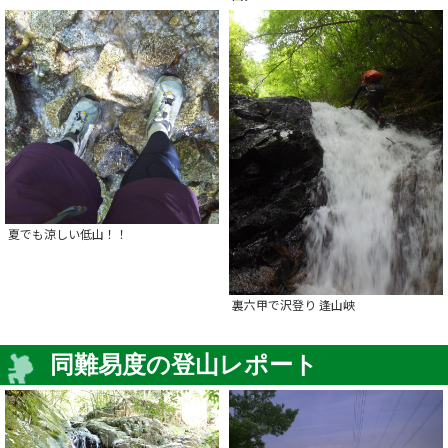
夏でも涼しい低山！！
裏六甲で沢登り 逢山峡
同難易度の登山レポート