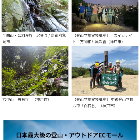
半国山・音羽渓谷 沢登り / 京都府亀
【登山学校実技講座】 スイカナイ
岡市
ト！万物相と風吹岩（神戸市）
六甲山 白石谷 （神戸市）
【登山学校実技講座】 中級登山学校
六甲「白石谷」（神戸市）