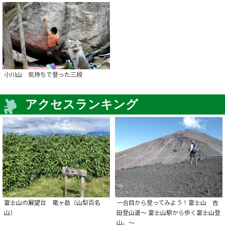
小川山 気持ちで登った三段
アクセスランキング
富士山の展望台 竜ヶ岳（山梨百名
一合目から登ってみよう！富士山 吉
山）
田登山道～ 富士山駅から歩く富士山登
山。～