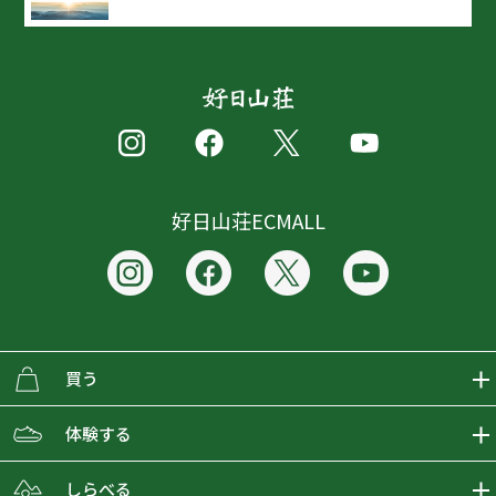
好日山荘ECMALL
買う
ECMALLの商品をさがす
体験する
取り扱いブランド一覧
おとな女子登山部
しらべる