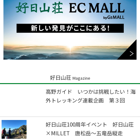
好日山荘
Magazine
高野ガイド いつかは挑戦したい！海
外トレッキング連載企画 第３回
好日山荘100周年イベント 好日山荘
×MILLET 唐松岳～五竜岳縦走