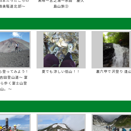
日本だったころの
黒味～宮之浦～永田 屋久
峰奥駈道北部〜
島山旅③
ら登ってみよう！
夏でも涼しい低山！！
裏六甲で沢登り 逢
吉田登山道～ 富
から歩く富士山登
山。～