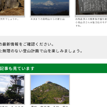
の欠片でしょうか。
お決まりの金時山からの富士山
白馬岳頂上の風景指示盤を
小見山正さんは強力伝のモ
すね。
の最新情報をご確認ください。
た無理のない登山計画で山を楽しみましょう。
記事も見ています