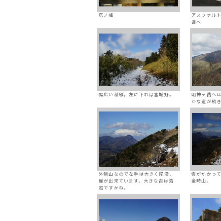
塔ノ峰
アスファル
道へ
幅広い稜線。左に下れば宮城野。
明神ヶ岳へ
かな道が続
外輪山なので左手は大きく陥没、
雲がかかっ
崖が出来ています。大きな岩は溶
金時山。
岩ですかね。