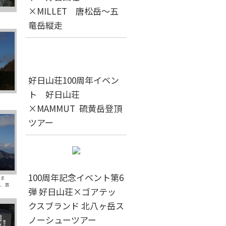
×MILLET 唐松岳～五
竜岳縦走
好日山荘100周年イベン
ト 好日山荘
×MAMMUT 硫黄岳登頂
ツアー
100周年記念イベント第6
いま
、寄
弾 好日山荘×ゴアテッ
クスブランド 北八ヶ岳ス
ノーシューツアー