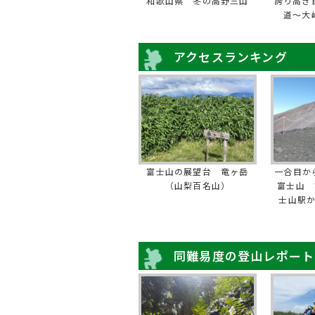
和歌山県 冬の高野三山
誇り高き
道〜大
アクセスランキング
富士山の展望台 竜ヶ岳
一合目か
（山梨百名山）
富士山 
士山駅
同難易度の登山レポート