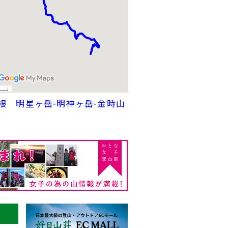
根 明星ヶ岳-明神ヶ岳-金時山