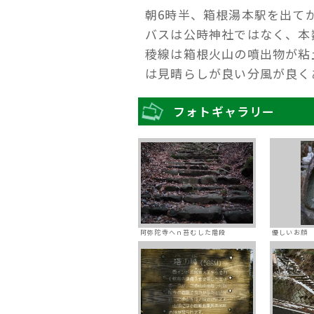
朝6時半、箱根湯本駅を出て
バスは公時神社ではなく、本
稜線は箱根火山の噴出物が粘
は見晴らしが良い分風が良く
フォトギャラリー
阿弥陀寺へｎ苔むした階段
優しいお顔