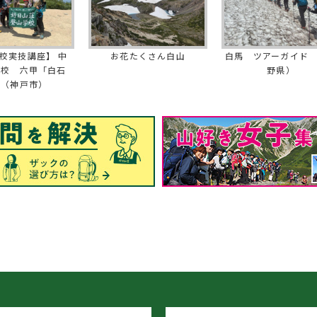
校実技講座】 中
お花たくさん白山
白馬 ツアーガイド
学校 六甲「白石
野県）
」（神戸市）