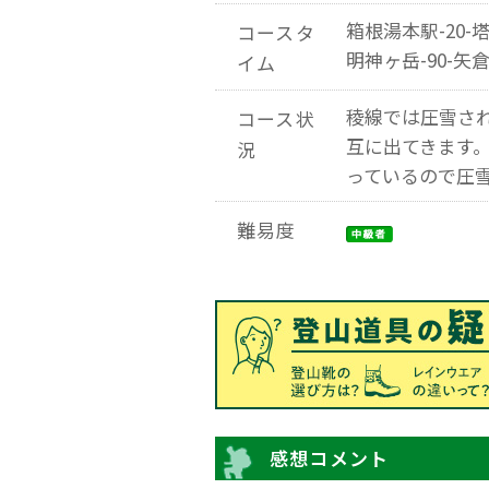
箱根湯本駅-20-塔
コースタ
明神ヶ岳-90-矢倉
イム
稜線では圧雪さ
コース状
互に出てきます
況
っているので圧
難易度
感想コメント