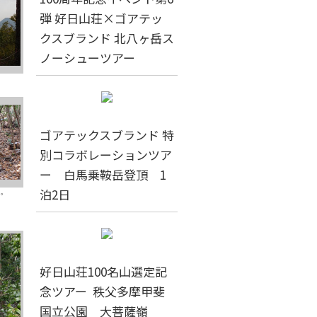
弾 好日山荘×ゴアテッ
クスブランド 北八ヶ岳ス
ノーシューツアー
ゴアテックスブランド 特
別コラボレーションツア
ー 白馬乗鞍岳登頂 1
泊2日
た。
好日山荘100名山選定記
念ツアー 秩父多摩甲斐
国立公園 大菩薩嶺