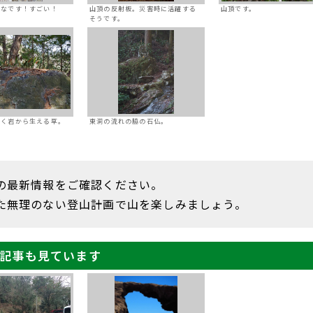
んなです！すごい！
山頂の反射板。災害時に活躍する
山頂です。
そうです。
引く岩から生える草。
東洞の流れの脇の石仏。
の最新情報をご確認ください。
た無理のない登山計画で山を楽しみましょう。
記事も見ています