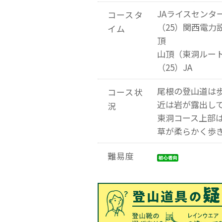
JAライスセンタ
コースタ
（25）関西電力
イム
頂
山頂（東洞ルート
（25）JA
尾根の登山道は
コース状
近は岩が露出し
況
東洞コース上部
草が柔らかく歩
難易度