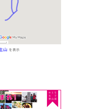
生山
を表示