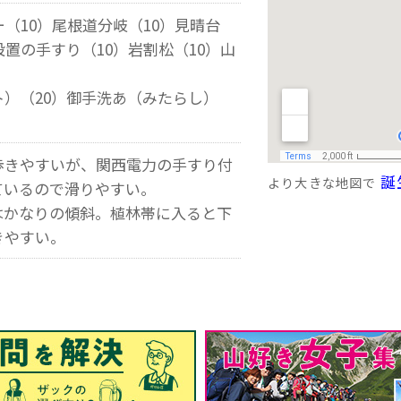
ー（10）尾根道分岐（10）見晴台
設置の手すり（10）岩割松（10）山
）（20）御手洗あ（みたらし）
歩きやすいが、関西電力の手すり付
誕
より大きな地図で
ているので滑りやすい。
はかなりの傾斜。植林帯に入ると下
きやすい。