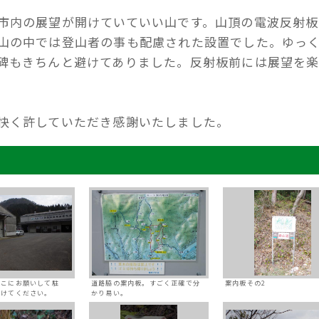
市内の展望が開けていていい山です。山頂の電波反射板
山の中では登山者の事も配慮された設置でした。ゆっ
碑もきちんと避けてありました。反射板前には展望を
快く許していただき感謝いたしました。
ここにお願いして駐
道路脇の案内板。すごく正確で分
案内板その2
かけてください。
かり易い。