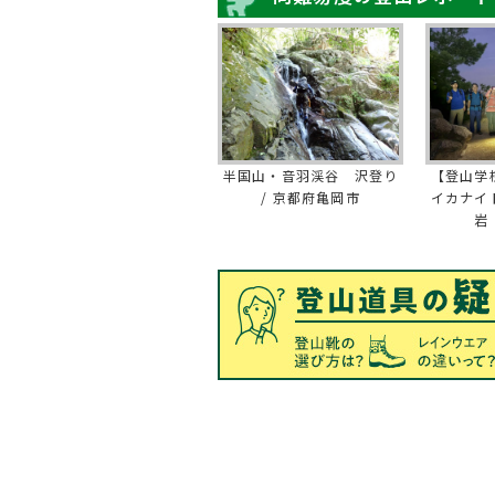
半国山・音羽渓谷 沢登り
【登山学
/ 京都府亀岡市
イカナイ
岩