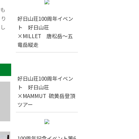
も
くり
好日山荘100周年イベン
楽し
ト 好日山荘
×MILLET 唐松岳～五
竜岳縦走
好日山荘100周年イベン
ト 好日山荘
×MAMMUT 硫黄岳登頂
ツアー
100周年記念イベント第6