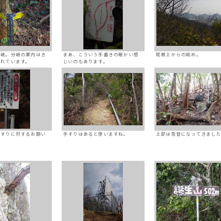
分岐。分岐の案内はき
まあ、こういう手書きの暖かい感
尾根上からの眺め。
されています。
じいのもあります。
手すりに対するお願い
手すりはあると使いますね。
上部は急登になってきまし