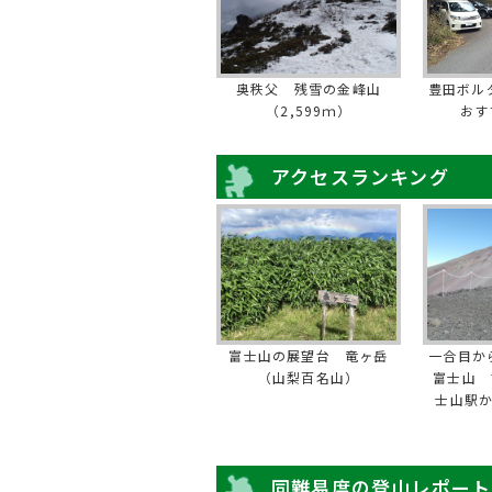
奥秩父 残雪の金峰山
豊田ボル
（2,599ｍ）
おす
アクセスランキング
富士山の展望台 竜ヶ岳
一合目か
（山梨百名山）
富士山 
士山駅
同難易度の登山レポート