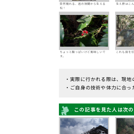
突然現れる、岩の隙間から生える
生え際はこ
松！
ちょっと酸っぱいけど美味しいで
これも目を
す。
・実際に行かれる際は、現地
・ご自身の技術や体力に合っ
この記事を見た人は次の