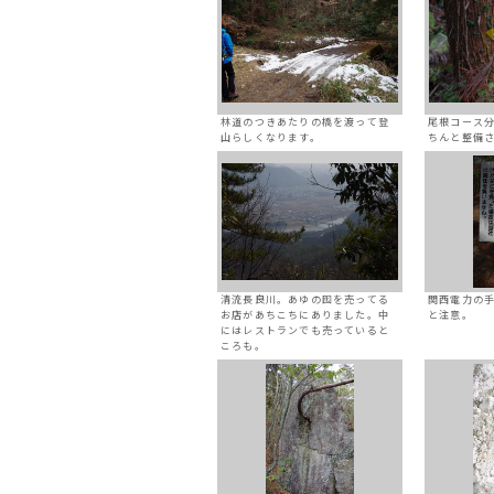
林道のつきあたりの橋を渡って登
尾根コース
山らしくなります。
ちんと整備
清流長良川。あゆの囮を売ってる
関西電力の
お店があちこちにありました。中
と注意。
にはレストランでも売っていると
ころも。