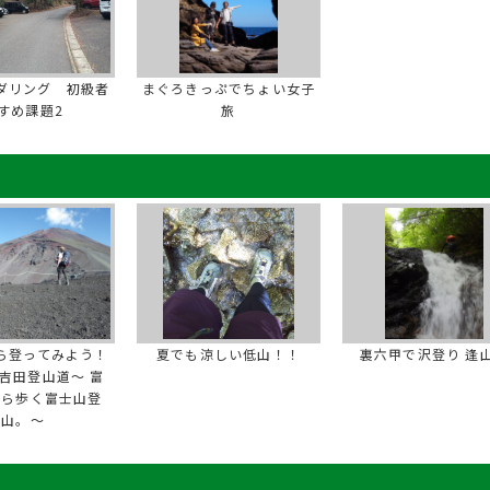
ダリング 初級者
まぐろきっぷでちょい女子
すめ課題2
旅
ら登ってみよう！
夏でも涼しい低山！！
裏六甲で沢登り 逢
吉田登山道～ 富
から歩く富士山登
山。～