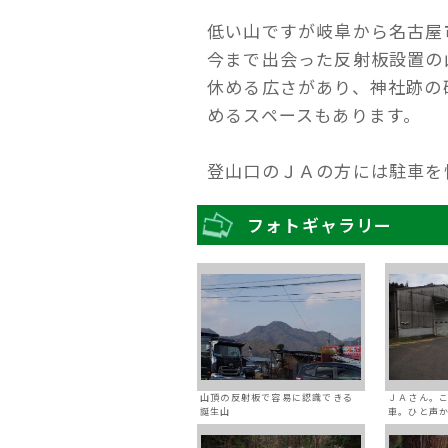
低い山ですが岐阜から名古屋
今まで出会った反射板設置の
休める広さがあり、神社跡の
めるスペースもあります。
登山口のＪＡの方には駐車を
フォトギャラリー
山頂の反射板で容易に認識できる
ＪＡさん。
誕生山
車。ひと声