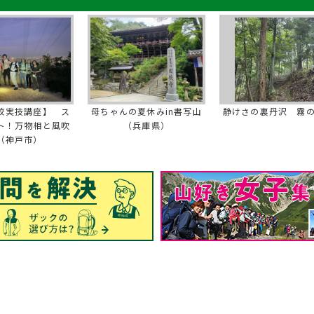
校実技講座】 ス
母ちゃんの夏休みin書写山
静けさの裏丹沢 霧
ト！万物相と風吹
（兵庫県）
（神戸市）