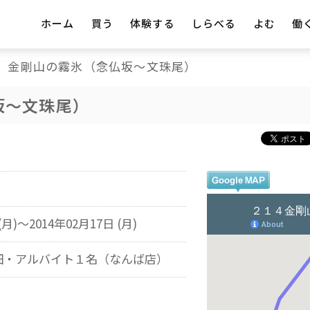
ホーム
買う
体験する
しらべる
よむ
働
金剛山の霧氷（念仏坂〜文珠尾）
坂〜文珠尾）
(月)～2014年02月17日 (月)
畑・アルバイト１名（なんば店）