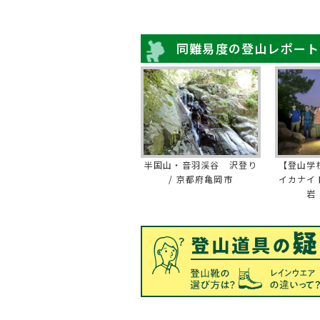
同難易度の登山レポート
半国山・音羽渓谷 沢登り
【登山学
/ 京都府亀岡市
イカナイ
岩