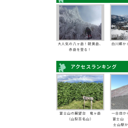
大人気の八ヶ岳！硫黄岳、
白川郷か
赤岳を登る！
アクセスランキング
富士山の展望台 竜ヶ岳
一合目か
（山梨百名山）
富士山 
士山駅