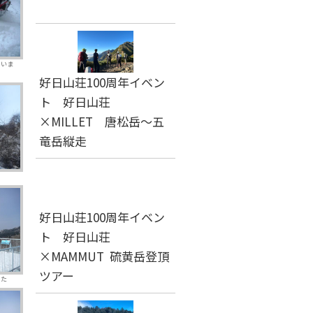
ていま
好日山荘100周年イベン
ト 好日山荘
×MILLET 唐松岳～五
竜岳縦走
好日山荘100周年イベン
ト 好日山荘
×MAMMUT 硫黄岳登頂
ツアー
した