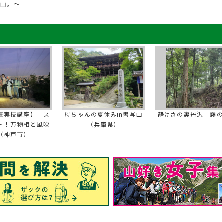
山。～
校実技講座】 ス
母ちゃんの夏休みin書写山
静けさの裏丹沢 霧
ト！万物相と風吹
（兵庫県）
（神戸市）