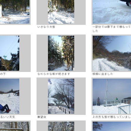
いきなり大雪
一部分では膝下まで積もっ
した
イの下
なだらかな坂が続きます
稜線に出ました
なるいい天気
展望台
上の方も雪が積もっていま