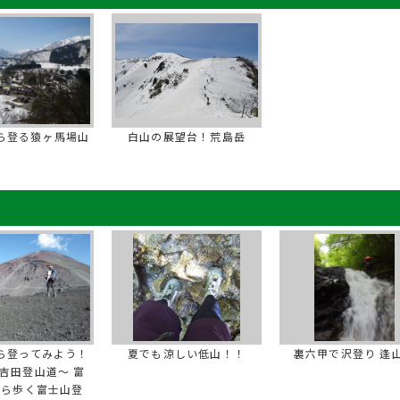
ら登る猿ヶ馬場山
白山の展望台！荒島岳
ら登ってみよう！
夏でも涼しい低山！！
裏六甲で沢登り 逢
吉田登山道～ 富
から歩く富士山登