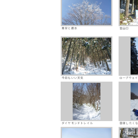
青空と霧氷
登山口
今日もいい天気
ロープウェ
ダイヤモンドトレイル
昼寝したく