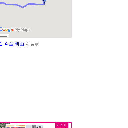
１４金剛山
を表示