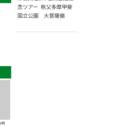
念ツアー 秩父多摩甲斐
国立公園 大菩薩嶺
山峡