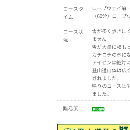
ロープウェイ前（
コースタ
（60分）ロープ
イム
雪が多く歩きに
コース状
ません。
況
雪が大量に積も
カチコチの氷に
アイゼンは絶対
登山道自体は広
登れました。
帰りのコースは
ました。
難易度