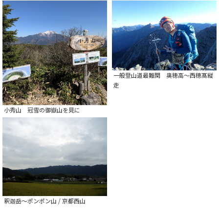
一般登山道最難関 奥穂高～西穂髙縦
走
小秀山 冠雪の御嶽山を見に
釈迦岳～ポンポン山 / 京都西山