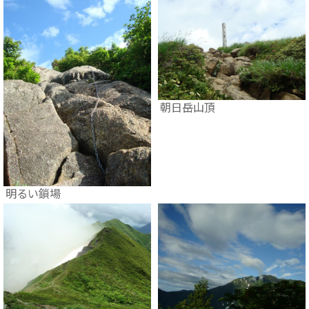
朝日岳山頂
明るい鎖場