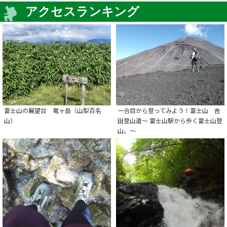
アクセスランキング
富士山の展望台 竜ヶ岳（山梨百名
一合目から登ってみよう！富士山 吉
山）
田登山道～ 富士山駅から歩く富士山登
山。～