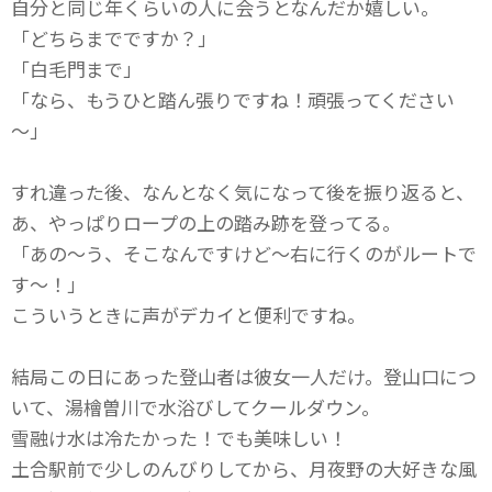
自分と同じ年くらいの人に会うとなんだか嬉しい。
「どちらまでですか？」
「白毛門まで」
「なら、もうひと踏ん張りですね！頑張ってください
～」
すれ違った後、なんとなく気になって後を振り返ると、
あ、やっぱりロープの上の踏み跡を登ってる。
「あの～う、そこなんですけど～右に行くのがルートで
す～！」
こういうときに声がデカイと便利ですね。
結局この日にあった登山者は彼女一人だけ。登山口につ
いて、湯檜曽川で水浴びしてクールダウン。
雪融け水は冷たかった！でも美味しい！
土合駅前で少しのんびりしてから、月夜野の大好きな風