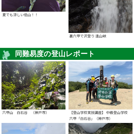
夏でも涼しい低山！！
裏六甲で沢登り 逢山峡
同難易度の登山レポート
六甲山 白石谷 （神戸市）
【登山学校実技講座】 中級登山学校
六甲「白石谷」（神戸市）