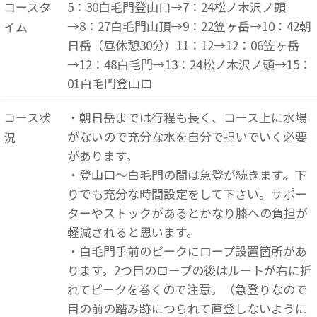
コースタ
5：30白毛門登山口→7：24松ノ木沢ノ頭
→8：27白毛門山頂→9：22笠ヶ岳→10：42朝
イム
日岳（昼休憩30分）11：12→12：06笠ヶ岳
→12：48白毛門→13：24松ノ木沢ノ頭→15：
01白毛門登山口
コース状
・朝日岳までは行程も長く、コース上に水場
がないので充分な水を自分で担いでいく必要
況
があります。
・登山口～白毛門の間は急登が続きます。下
りでも充分な時間設定をして下さい。サポー
ターやストックがあるとかなり膝への負担が
軽減されると思います。
・白毛門手前のピークにロープ設置箇所があ
ります。2つ目のロープの後はルートが右に折
れてピークを巻くので注意。（急登りなので
目の前の踏み跡につられて直登しないように