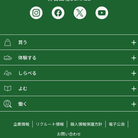
買う
ECMALLの商品をさがす
体験する
取り扱いブランド一覧
おとな女子登山部
しらべる
店舗の商品をさがす
登山学校
登山レポート
よむ
ショップブログ
YamaPos
スタートNAVI
ECMedia
働く
会員募集
グラビティリサーチ
山の辞典
ECMALLチャンネル
新卒採用情報
企業情報
リクルート情報
個人情報保護方針
電子公告
オンラインコンシェルジュ
好日山荘マガジン
中途採用情報
お問い合わせ