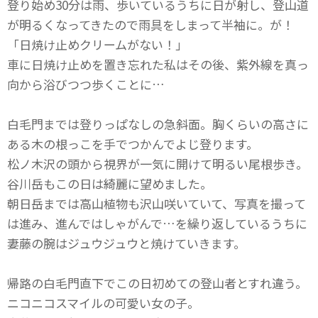
登り始め30分は雨、歩いているうちに日が射し、登山道
が明るくなってきたので雨具をしまって半袖に。が！
「日焼け止めクリームがない！」
車に日焼け止めを置き忘れた私はその後、紫外線を真っ
向から浴びつつ歩くことに…
白毛門までは登りっぱなしの急斜面。胸くらいの高さに
ある木の根っこを手でつかんでよじ登ります。
松ノ木沢の頭から視界が一気に開けて明るい尾根歩き。
谷川岳もこの日は綺麗に望めました。
朝日岳までは高山植物も沢山咲いていて、写真を撮って
は進み、進んではしゃがんで…を繰り返しているうちに
妻藤の腕はジュウジュウと焼けていきます。
帰路の白毛門直下でこの日初めての登山者とすれ違う。
ニコニコスマイルの可愛い女の子。