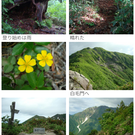
登り始めは雨
晴れた
白毛門へ