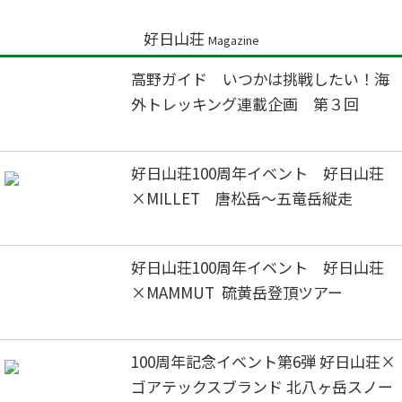
好日山荘
Magazine
高野ガイド いつかは挑戦したい！海
外トレッキング連載企画 第３回
好日山荘100周年イベント 好日山荘
×MILLET 唐松岳～五竜岳縦走
好日山荘100周年イベント 好日山荘
×MAMMUT 硫黄岳登頂ツアー
100周年記念イベント第6弾 好日山荘×
ゴアテックスブランド 北八ヶ岳スノー