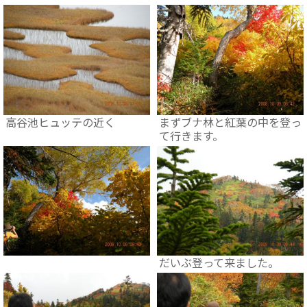
高谷池ヒュッテの近く
まずブナ林と紅葉の中を登っ
て行きます。
だいぶ登って来ました。