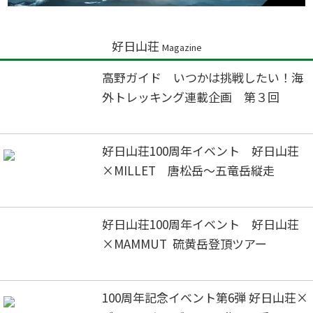
好日山荘
Magazine
高野ガイド いつかは挑戦したい！海
外トレッキング連載企画 第３回
好日山荘100周年イベント 好日山荘
×MILLET 唐松岳～五竜岳縦走
好日山荘100周年イベント 好日山荘
×MAMMUT 硫黄岳登頂ツアー
100周年記念イベント第6弾 好日山荘×