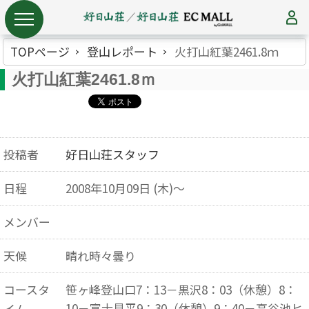
TOPページ
登山レポート
火打山紅葉2461.8ｍ
火打山紅葉2461.8ｍ
投稿者
好日山荘スタッフ
日程
2008年10月09日 (木)～
メンバー
天候
晴れ時々曇り
コースタ
笹ヶ峰登山口7：13－黒沢8：03（休憩）8：
10－富士見平9：30（休憩）9：40－高谷池ヒ
イム