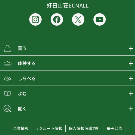
好日山荘ECMALL
買う
ECMALLの商品をさがす
体験する
取り扱いブランド一覧
おとな女子登山部
しらべる
店舗の商品をさがす
登山学校
登山レポート
よむ
ショップブログ
YamaPos
スタートNAVI
ECMedia
働く
会員募集
グラビティリサーチ
山の辞典
ECMALLチャンネル
新卒採用情報
企業情報
リクルート情報
個人情報保護方針
電子公告
オンラインコンシェルジュ
好日山荘マガジン