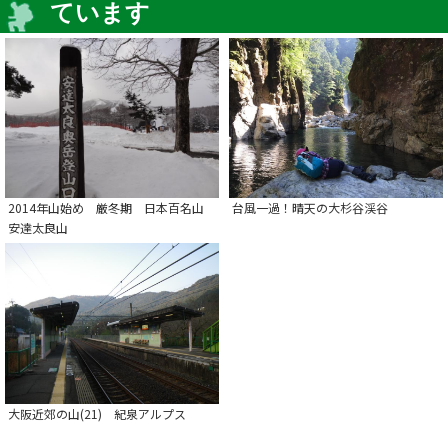
ています
2014年山始め 厳冬期 日本百名山
台風一過！晴天の大杉谷渓谷
安達太良山
大阪近郊の山(21) 紀泉アルプス