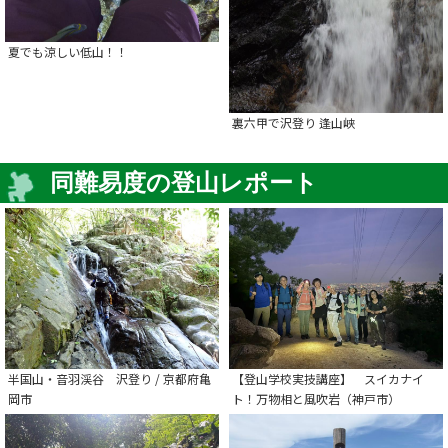
夏でも涼しい低山！！
裏六甲で沢登り 逢山峡
同難易度の登山レポート
半国山・音羽渓谷 沢登り / 京都府亀
【登山学校実技講座】 スイカナイ
岡市
ト！万物相と風吹岩（神戸市）