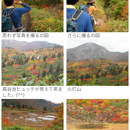
思わず写真を撮るの図
さらに撮るの図
高谷池ヒュッテが見えて来ま
火打山
した。(^^)