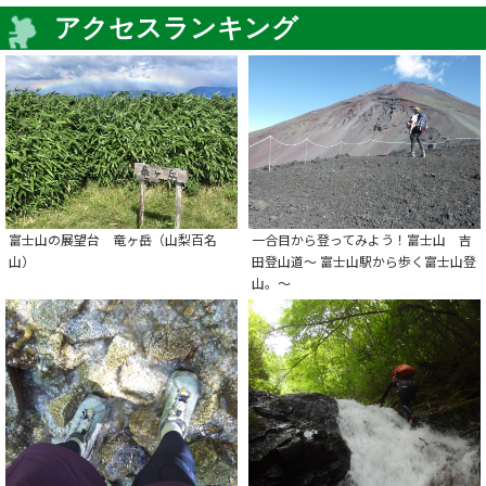
アクセスランキング
富士山の展望台 竜ヶ岳（山梨百名
一合目から登ってみよう！富士山 吉
山）
田登山道～ 富士山駅から歩く富士山登
山。～