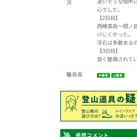
迷いそうな個所
況
心でした。
【2日目】
西穂高岳～間ノ
けにくかった。
浮石は多数ある
【3日目】
良く整備されて
難易度
感想コメント