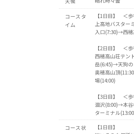
晴れ時々曇
天候
【1日目】 ＜歩
コースタ
上高地バスターミ
イム
入口(7:30)→
【2日目】 ＜歩
西穂高山荘テント場(
岳(6:45)→天狗の
奥穂高山頂(11:3
場(14:00)
【3日目】 ＜歩
涸沢(8:00)→本谷
ターミナル(13:00
【1日目】
コース状