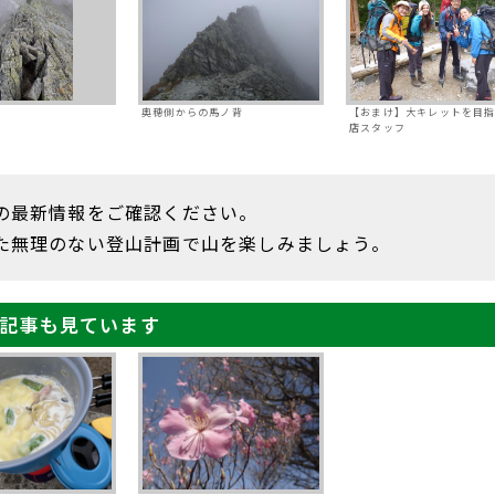
中
奥穂側からの馬ノ背
【おまけ】大キレットを目
店スタッフ
の最新情報をご確認ください。
た無理のない登山計画で山を楽しみましょう。
記事も見ています