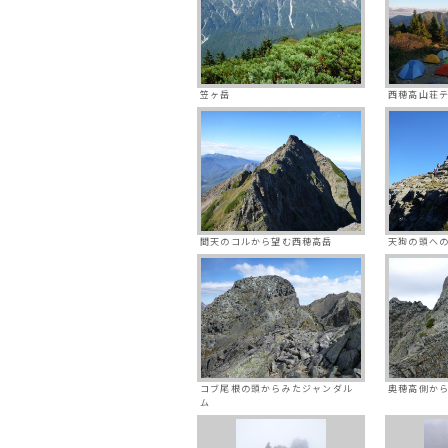
笠ヶ岳
西穂高山荘
間天のコルから望む西穂高岳
天狗の頭へ
コブ尾根の頭からみたジャンダル
奥穂高側か
ム