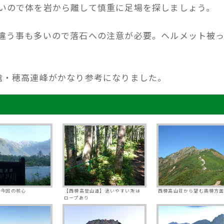
いので体を岩から離して慎重に足場を探しましょう。
違う事も多いので落石への注意が必要。ヘルメット被
槍・穂高連峰がかなり参考になりました。
む今回の核心
【西穂高登山道】迷いやすい所は
西穂高山荘から望む奥穂方
ロープあり