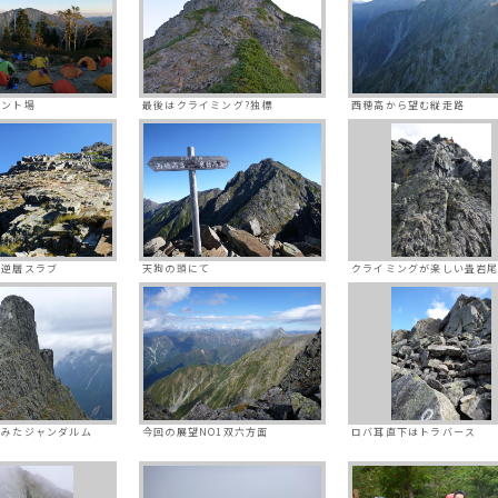
テント場
最後はクライミング?独標
西穂高から望む縦走路
の逆層スラブ
天狗の頭にて
クライミングが楽しい畳岩
らみたジャンダルム
今回の展望NO1双六方面
ロバ耳直下はトラバース