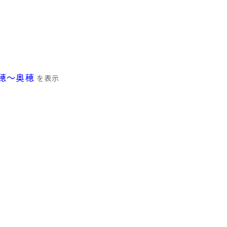
穂～奥穂
を表示