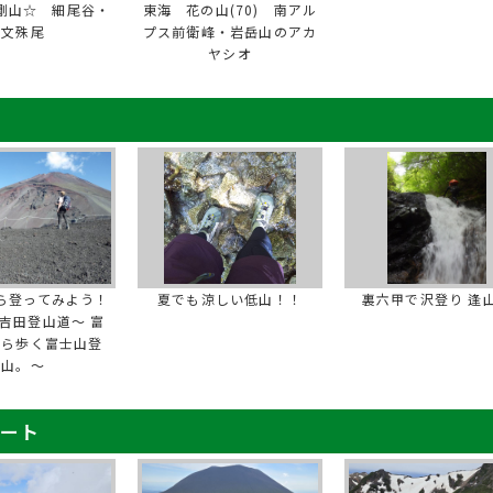
剛山☆ 細尾谷・
東海 花の山(70) 南アル
文殊尾
プス前衛峰・岩岳山のアカ
ヤシオ
ら登ってみよう！
夏でも涼しい低山！！
裏六甲で沢登り 逢
吉田登山道～ 富
から歩く富士山登
山。～
ポート