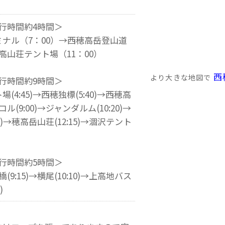
行時間約4時間＞
ナル（7：00）→西穂高岳登山道
西穂高山荘テント場（11：00）
西
より大きな地図で
行時間約9時間＞
4:45)→西穂独標(5:40)→西穂高
コル(9:00)→ジャンダルム(10:20)→
0)→穂高岳山荘(12:15)→涸沢テント
行時間約5時間＞
橋(9:15)→横尾(10:10)→上高地バス
)