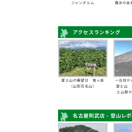
ジャンダルム
霧氷の金
アクセスランキング
富士山の展望台 竜ヶ岳
一合目か
（山梨百名山）
富士山 
士山駅
名古屋則武店 - 登山レ