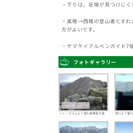
・下りは、足場が見つけにく
・奥穂→西穂の登山者とすれ
方がよいです。
・ヤマケイアルペンガイド7
フォトギャラリー
ジャンダルムより望む奥穂高方面
梓川より望