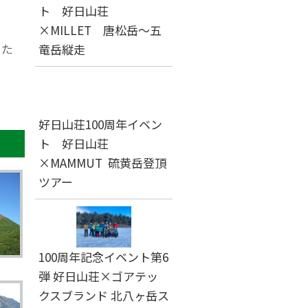
ト 好日山荘
×MILLET 唐松岳～五
った
竜岳縦走
好日山荘100周年イベン
ト 好日山荘
×MAMMUT 硫黄岳登頂
ツアー
100周年記念イベント第6
面
弾 好日山荘×ゴアテッ
クスブランド 北八ヶ岳ス