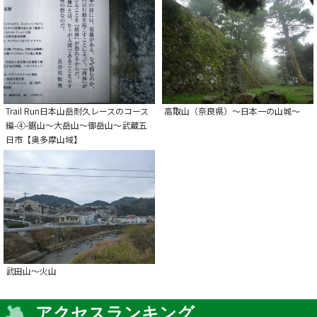
Trail Run日本山岳耐久レースのコース
高取山（奈良県）～日本一の山城～
編-④-鋸山～大岳山～御岳山～武蔵五
日市【奥多摩山域】
武田山～火山
アクセスランキング