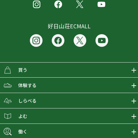
好日山荘ECMALL
買う
ECMALLの商品をさがす
体験する
取り扱いブランド一覧
おとな女子登山部
しらべる
店舗の商品をさがす
登山学校
登山レポート
よむ
ショップブログ
YamaPos
スタートNAVI
ECMedia
働く