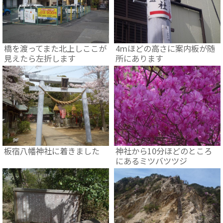
橋を渡ってまた北上しここが
4mほどの高さに案内板が随
見えたら左折します
所にあります
板宿八幡神社に着きました
神社から10分ほどのところ
にあるミツバツツジ