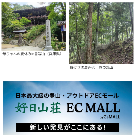
母ちゃんの夏休みin書写山（兵庫県）
静けさの裏丹沢 霧の焼山