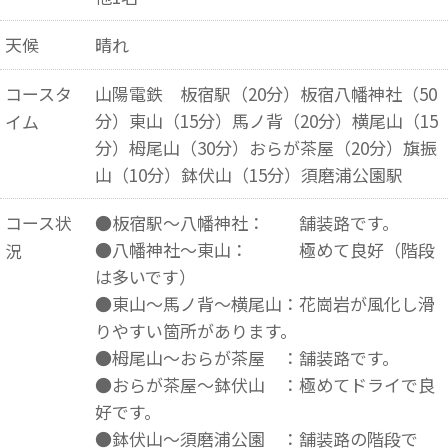
天候
晴れ
コースタ
山陽電鉄 板宿駅（20分）板宿八幡神社（50
分）東山（15分）馬ノ背（20分）横尾山（15
イム
分）栂尾山（30分）おらが茶屋（20分）旗振
山（10分）鉢伏山（15分）須磨浦公園駅
コース状
●板宿駅～八幡神社： 舗装路です。
●八幡神社～東山： 極めて良好（階段
況
は多いです）
●東山～馬ノ背～横尾山：花崗岩が風化し滑
りやすい箇所があります。
●栂尾山～おらが茶屋 ：舗装路です。
●おらが茶屋～鉢伏山 ：極めてドライで良
好です。
●鉢伏山～須磨浦公園 ：舗装路の階段で