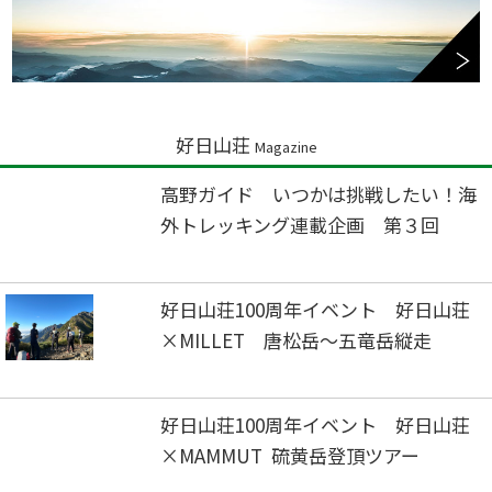
好日山荘
Magazine
高野ガイド いつかは挑戦したい！海
外トレッキング連載企画 第３回
好日山荘100周年イベント 好日山荘
×MILLET 唐松岳～五竜岳縦走
好日山荘100周年イベント 好日山荘
×MAMMUT 硫黄岳登頂ツアー