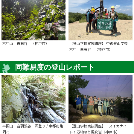
六甲山 白石谷 （神戸市）
【登山学校実技講座】 中級登山学校
六甲「白石谷」（神戸市）
同難易度の登山レポート
半国山・音羽渓谷 沢登り / 京都府亀
【登山学校実技講座】 スイカナイ
岡市
ト！万物相と風吹岩（神戸市）