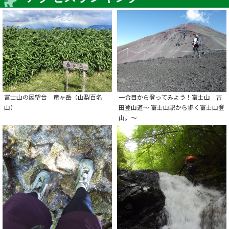
富士山の展望台 竜ヶ岳（山梨百名
一合目から登ってみよう！富士山 吉
山）
田登山道～ 富士山駅から歩く富士山登
山。～