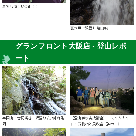
夏でも涼しい低山！！
裏六甲で沢登り 逢山峡
グランフロント大阪店 - 登山レポ
ート
半国山・音羽渓谷 沢登り / 京都府亀
【登山学校実技講座】 スイカナイ
岡市
ト！万物相と風吹岩（神戸市）