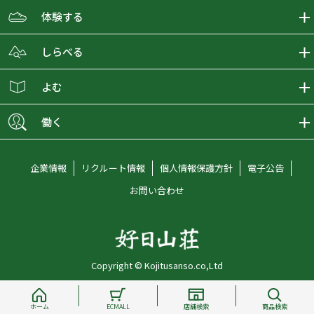
ECMALLの商品をさがす
体験する
取り扱いブランド一覧
おとな女子登山部
しらべる
店舗の商品をさがす
登山学校
登山レポート
よむ
ショップブログ
YamaPos
スタートNAVI
ECMedia
働く
会員募集
グラビティリサーチ
山の辞典
ECMALLチャンネル
新卒採用情報
企業情報
リクルート情報
個人情報保護方針
電子公告
オンラインコンシェルジュ
好日山荘マガジン
中途採用情報
お問い合わせ
好日山荘チャンネル
キャリア採用情報
アルバイト採用情報
Copyright © Kojitusanso.co,Ltd
社員メッセージ
ホーム
ECMALL
店舗検索
商品検索