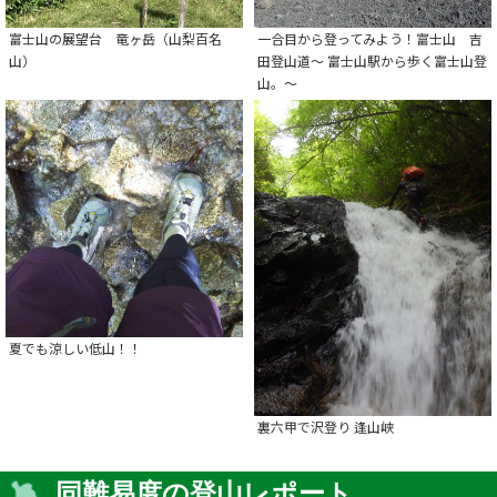
富士山の展望台 竜ヶ岳（山梨百名
一合目から登ってみよう！富士山 吉
山）
田登山道～ 富士山駅から歩く富士山登
山。～
夏でも涼しい低山！！
裏六甲で沢登り 逢山峡
同難易度の登山レポート