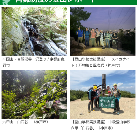
半国山・音羽渓谷 沢登り / 京都府亀
【登山学校実技講座】 スイカナイ
岡市
ト！万物相と風吹岩（神戸市）
六甲山 白石谷 （神戸市）
【登山学校実技講座】 中級登山学校
六甲「白石谷」（神戸市）